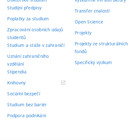
Studijní předpisy
Transfer znalostí
Poplatky za studium
Open Science
Zpracování osobních údajů
Projekty
studentů
Projekty ze strukturálních
Studium a stáže v zahraničí
fondů
Uznání zahraničního
Specifický výzkum
vzdělání
Stipendia
(externí
Knihovny
odkaz)
Sociální bezpečí
Studium bez bariér
Podpora podnikání