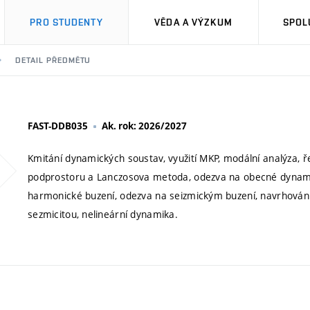
PRO STUDENTY
VĚDA A VÝZKUM
SPOL
DETAIL PŘEDMĚTU
FAST-DDB035
Ak. rok: 2026/2027
Kmitání dynamických soustav, využití MKP, modální analýza, 
podprostoru a Lanczosova metoda, odezva na obecné dynamic
harmonické buzení, odezva na seizmickým buzení, navrhování 
sezmicitou, nelineární dynamika.