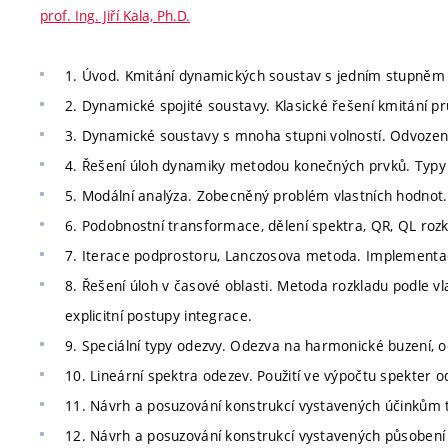
prof. Ing. Jiří Kala, Ph.D.
1. Úvod. Kmitání dynamických soustav s jedním stupněm 
2. Dynamické spojité soustavy. Klasické řešení kmitání pr
3. Dynamické soustavy s mnoha stupni volností. Odvozen
4. Řešení úloh dynamiky metodou konečných prvků. Typy 
5. Modální analýza. Zobecněný problém vlastních hodnot.
6. Podobnostní transformace, dělení spektra, QR, QL rozk
7. Iterace podprostoru, Lanczosova metoda. Implement
8. Řešení úloh v časové oblasti. Metoda rozkladu podle vl
explicitní postupy integrace.
9. Speciální typy odezvy. Odezva na harmonické buzení, 
10. Lineární spektra odezev. Použití ve výpočtu spekter 
11. Návrh a posuzování konstrukcí vystavených účinkům t
12. Návrh a posuzování konstrukcí vystavených působení 