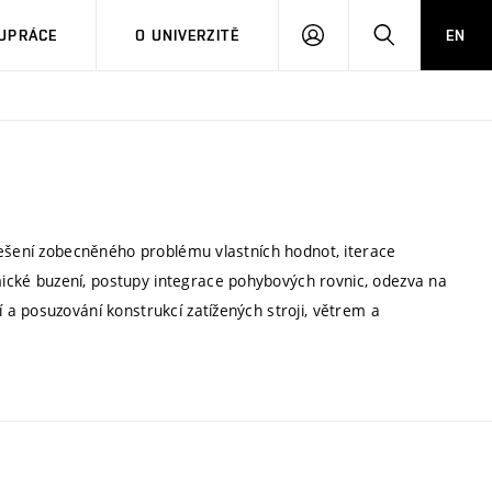
PŘIHLÁSIT
HLEDAT
UPRÁCE
O UNIVERZITĚ
EN
SE
řešení zobecněného problému vlastních hodnot, iterace
ké buzení, postupy integrace pohybových rovnic, odezva na
a posuzování konstrukcí zatížených stroji, větrem a