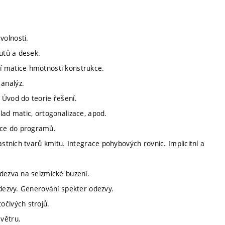
volnosti.
utů a desek.
í matice hmotnosti konstrukce.
analýz.
 Úvod do teorie řešení.
lad matic, ortogonalizace, apod.
ace do programů.
astních tvarů kmitu. Integrace pohybových rovnic. Implicitní a
odezva na seizmické buzení.
odezvy. Generování spekter odezvy.
očivých strojů.
větru.