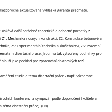
í každoročně aktualizovaná vyhláška garanta předmětu.
získává další potřebné teoretické a odborné poznatky z
í Z1: Mechanika nosných konstrukcí, Z2: Konstrukce betonové a
hnika, Z5: Experimentální technika a zkušebnictví, Z6: Pozemní
s tématem disertační práce. Jsou mu tak vytvořeny podmínky pro
 slouží jako podklad pro zpracování doktorských tezí.
 zaměření studia a téma disertační práce - např. významné
rodních konferencí a sympozií - podle doporučení školitele a
a téma disertační práce). (EN)