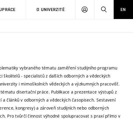
PŘIHLÁSIT
HLEDAT
UPRÁCE
O UNIVERZITĚ
EN
SE
oblematiky vybraného tématu zaměření studijního programu
 školitelů - specialistů z dalších odborných a vědeckých
univerzity i mimoškolních vědeckých a výzkumných pracovišť.
 tématu disertační práce. Publikace a prezentace výstupů z
ncí a článků v odborných a vědeckých časopisech. Sestavení
erence, kongresy) a zároveň studijních nebo odborných
h. Pro tvůrčí činnost výhodné spolupracovat s praxí přímo v