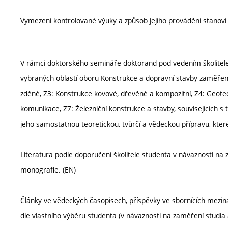
Vymezení kontrolované výuky a způsob jejího provádění stanov
V rámci doktorského semináře doktorand pod vedením školitele 
vybraných oblastí oboru Konstrukce a dopravní stavby zaměřen
zděné, Z3: Konstrukce kovové, dřevěné a kompozitní, Z4: Geotec
komunikace, Z7: Železniční konstrukce a stavby, souvisejících 
jeho samostatnou teoretickou, tvůrčí a vědeckou přípravu, které
Literatura podle doporučení školitele studenta v návaznosti na
monografie. (EN)
Články ve vědeckých časopisech, příspěvky ve sbornících meziná
dle vlastního výběru studenta (v návaznosti na zaměření studia 