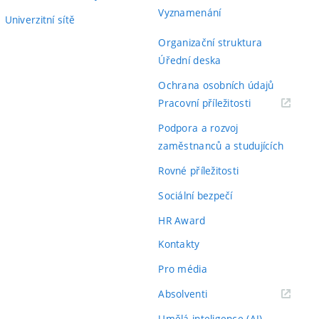
Vyznamenání
Univerzitní sítě
Organizační struktura
Úřední deska
Ochrana osobních údajů
(externí
Pracovní příležitosti
odkaz)
Podpora a rozvoj
zaměstnanců a studujících
Rovné příležitosti
Sociální bezpečí
HR Award
Kontakty
Pro média
(externí
Absolventi
odkaz)
Umělá inteligence (AI)