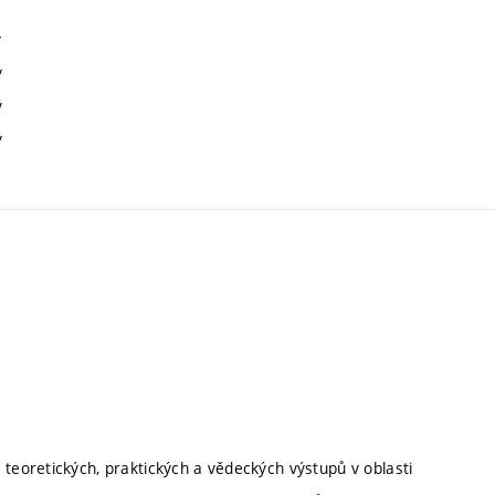
ý
ý
ý
ý
 teoretických, praktických a vědeckých výstupů v oblasti