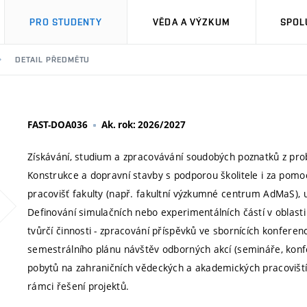
PRO STUDENTY
VĚDA A VÝZKUM
SPOL
DETAIL PŘEDMĚTU
FAST-DOA036
Ak. rok: 2026/2027
Získávání, studium a zpracovávání soudobých poznatků z pr
Konstrukce a dopravní stavby s podporou školitele i za pomoci
pracovišť fakulty (např. fakultní výzkumné centrum AdMaS), 
Definování simulačních nebo experimentálních částí v oblasti
tvůrčí činnosti - zpracování příspěvků ve sbornících konfere
semestrálního plánu návštěv odborných akcí (semináře, konf
pobytů na zahraničních vědeckých a akademických pracovištíc
rámci řešení projektů.