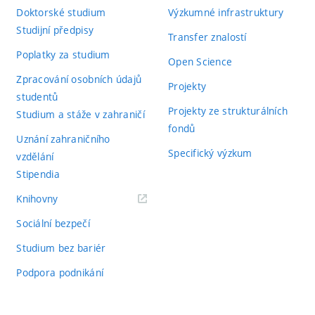
Doktorské studium
Výzkumné infrastruktury
Studijní předpisy
Transfer znalostí
Poplatky za studium
Open Science
Zpracování osobních údajů
Projekty
studentů
Projekty ze strukturálních
Studium a stáže v zahraničí
fondů
Uznání zahraničního
Specifický výzkum
vzdělání
Stipendia
(externí
Knihovny
odkaz)
Sociální bezpečí
Studium bez bariér
Podpora podnikání