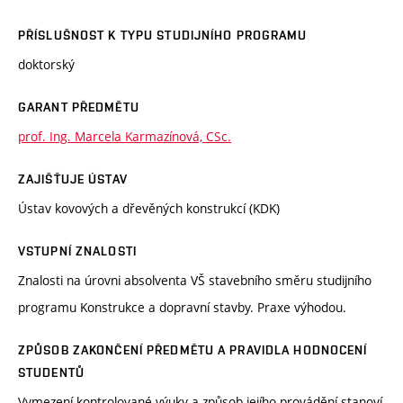
PŘÍSLUŠNOST K TYPU STUDIJNÍHO PROGRAMU
doktorský
GARANT PŘEDMĚTU
prof. Ing. Marcela Karmazínová, CSc.
ZAJIŠŤUJE ÚSTAV
Ústav kovových a dřevěných konstrukcí (KDK)
VSTUPNÍ ZNALOSTI
Znalosti na úrovni absolventa VŠ stavebního směru studijního
programu Konstrukce a dopravní stavby. Praxe výhodou.
ZPŮSOB ZAKONČENÍ PŘEDMĚTU A PRAVIDLA HODNOCENÍ
STUDENTŮ
Vymezení kontrolované výuky a způsob jejího provádění stanoví