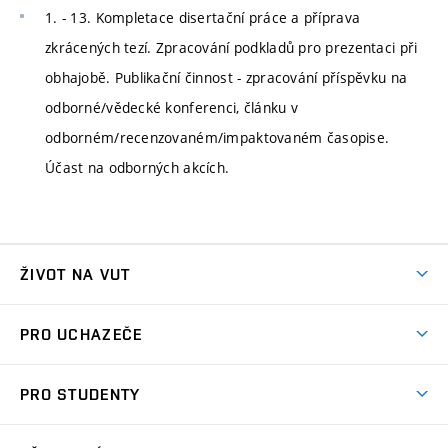
1. - 13. Kompletace disertační práce a příprava
zkrácených tezí. Zpracování podkladů pro prezentaci při
obhajobě. Publikační činnost - zpracování příspěvku na
odborné/vědecké konferenci, článku v
odborném/recenzovaném/impaktovaném časopise.
Účast na odborných akcích.
ŽIVOT NA VUT
Atmosféra VUT
PRO UCHAZEČE
Prostory školy
Proč na VUT
Koleje
PRO STUDENTY
Studijní programy
Stravování
Předměty
Studijní předpisy
Studium a stáže v zahraničí
Stipendia
Dny otevřených dveří