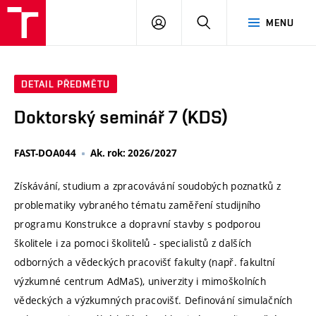
VUT
PŘIHLÁSIT
HLEDAT
MENU
SE
DETAIL PŘEDMĚTU
Doktorský seminář 7 (KDS)
FAST-DOA044
Ak. rok: 2026/2027
Získávání, studium a zpracovávání soudobých poznatků z
problematiky vybraného tématu zaměření studijního
programu Konstrukce a dopravní stavby s podporou
školitele i za pomoci školitelů - specialistů z dalších
odborných a vědeckých pracovišť fakulty (např. fakultní
výzkumné centrum AdMaS), univerzity i mimoškolních
vědeckých a výzkumných pracovišť. Definování simulačních