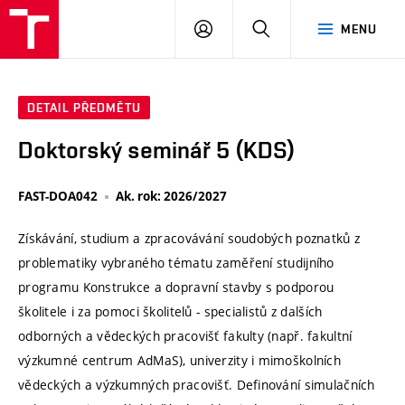
VUT
PŘIHLÁSIT
HLEDAT
MENU
SE
DETAIL PŘEDMĚTU
Doktorský seminář 5 (KDS)
FAST-DOA042
Ak. rok: 2026/2027
Získávání, studium a zpracovávání soudobých poznatků z
problematiky vybraného tématu zaměření studijního
programu Konstrukce a dopravní stavby s podporou
školitele i za pomoci školitelů - specialistů z dalších
odborných a vědeckých pracovišť fakulty (např. fakultní
výzkumné centrum AdMaS), univerzity i mimoškolních
vědeckých a výzkumných pracovišť. Definování simulačních