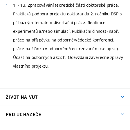
1. - 13. Zpracovávání teoretické části doktorské práce.
Praktická podpora projektu doktoranda 2. ročníku DSP s
příbuzným tématem disertační práce. Realizace
experimentů a/nebo simulací. Publikační činnost (např.
práce na příspěvku na odborné/vědecké konferenci,
práce na článku v odborném/recenzovaném časopise).
Účast na odborných akcích. Odevzdání závěrečné zprávy
vlastního projektu.
ŽIVOT NA VUT
Atmosféra VUT
PRO UCHAZEČE
Prostory školy
Proč na VUT
Koleje