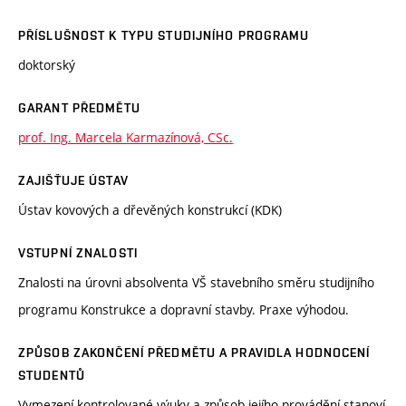
PŘÍSLUŠNOST K TYPU STUDIJNÍHO PROGRAMU
doktorský
GARANT PŘEDMĚTU
prof. Ing. Marcela Karmazínová, CSc.
ZAJIŠŤUJE ÚSTAV
Ústav kovových a dřevěných konstrukcí (KDK)
VSTUPNÍ ZNALOSTI
Znalosti na úrovni absolventa VŠ stavebního směru studijního
programu Konstrukce a dopravní stavby. Praxe výhodou.
ZPŮSOB ZAKONČENÍ PŘEDMĚTU A PRAVIDLA HODNOCENÍ
STUDENTŮ
Vymezení kontrolované výuky a způsob jejího provádění stanoví