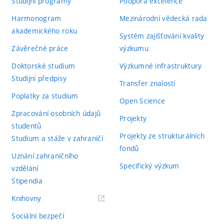
Studijní programy
Podpora excelence
Harmonogram
Mezinárodní vědecká rada
akademického roku
Systém zajišťování kvality
Závěrečné práce
výzkumu
Doktorské studium
Výzkumné infrastruktury
Studijní předpisy
Transfer znalostí
Poplatky za studium
Open Science
Zpracování osobních údajů
Projekty
studentů
Projekty ze strukturálních
Studium a stáže v zahraničí
fondů
Uznání zahraničního
Specifický výzkum
vzdělání
Stipendia
(externí
Knihovny
odkaz)
Sociální bezpečí