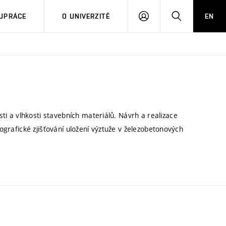
PŘIHLÁSIT
HLEDAT
UPRÁCE
O UNIVERZITĚ
EN
SE
 a vlhkosti stavebních materiálů. Návrh a realizace
nografické zjišťování uložení výztuže v železobetonových