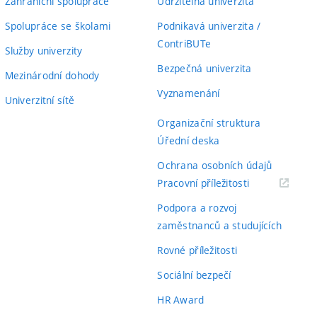
Zahraniční spolupráce
Udržitelná univerzita
Spolupráce se školami
Podnikavá univerzita /
ContriBUTe
Služby univerzity
Bezpečná univerzita
Mezinárodní dohody
Vyznamenání
Univerzitní sítě
Organizační struktura
Úřední deska
Ochrana osobních údajů
(externí
Pracovní příležitosti
odkaz)
Podpora a rozvoj
zaměstnanců a studujících
Rovné příležitosti
Sociální bezpečí
HR Award