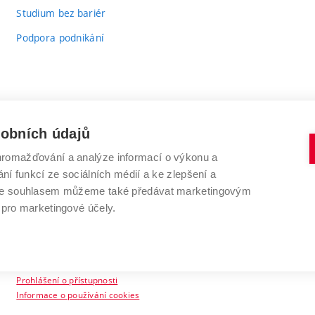
Studium bez bariér
Podpora podnikání
sobních údajů
romažďování a analýze informací o výkonu a
VYSOKÉ UČENÍ TECHNICKÉ V BRNĚ
ní funkcí ze sociálních médií a ke zlepšení a
Antonínská 548/1
www.vut.cz
 Se souhlasem můžeme také předávat marketingovým
602 00 Brno
vut@vutbr.cz
 pro marketingové účely.
Prohlášení o přístupnosti
Informace o používání cookies