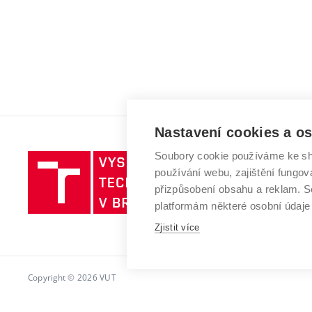
Nastavení cookies a o
Soubory cookie používáme ke sh
Vysoké
používání webu, zajištění fungová
učení
přizpůsobení obsahu a reklam.
technické
platformám některé osobní údaje
v
Brně
Zjistit více
Copyright © 2026 VUT