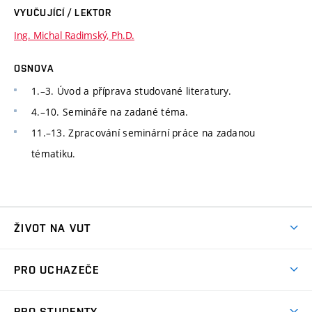
VYUČUJÍCÍ / LEKTOR
Ing. Michal Radimský, Ph.D.
OSNOVA
1.–3. Úvod a příprava studované literatury.
4.–10. Semináře na zadané téma.
11.–13. Zpracování seminární práce na zadanou
tématiku.
ŽIVOT NA VUT
Atmosféra VUT
PRO UCHAZEČE
Prostory školy
Proč na VUT
Koleje
PRO STUDENTY