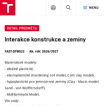
VUT
PŘIHLÁSIT
HLEDAT
MENU
SE
DETAIL PŘEDMĚTU
Interakce konstrukce a zeminy
FAST-DFB022
Ak. rok: 2026/2027
Materiálové modely:
- ideálně plastické,
- elastoplastické (Hardening soil model, Cam clay model),
- hypoplastické pro jemnozrnné zeminy (Clay - Masin model;
Sand - von Wolffersdorff),
- Multilaminate Model,
Vliv vody: