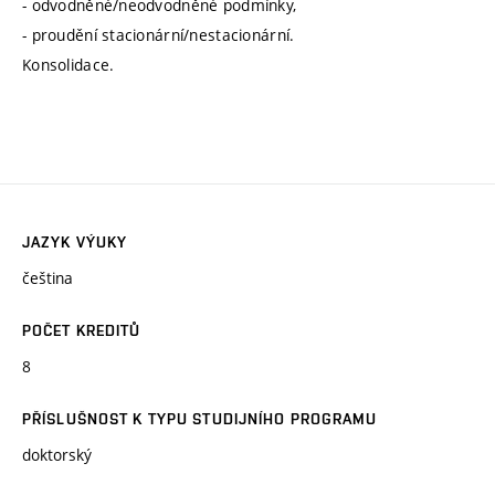
- odvodněné/neodvodněné podmínky,
- proudění stacionární/nestacionární.
Konsolidace.
JAZYK VÝUKY
čeština
POČET KREDITŮ
8
PŘÍSLUŠNOST K TYPU STUDIJNÍHO PROGRAMU
doktorský