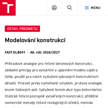
VUT
PŘIHLÁSIT
HLEDAT
MENU
SE
DETAIL PŘEDMĚTU
Modelování konstrukcí
FAST-DLB041
Ak. rok: 2026/2027
Příhradové analogie pro řešení betonových konstrukcí,
základní principy pro vytváření a uplatnění modelu vzpěra-
táhlo, použití pro návrh vyztužení vybraných konstrukčních
detailů. Prutové prvky namáhané smykem, prutová analogie,
teorie tlakových polí. Spřažené konstrukce typu beton-beton.
Statické řešení postupně vytvářených konstrukcí, přibližné
numerické metody řešení reologických účinků, metoda