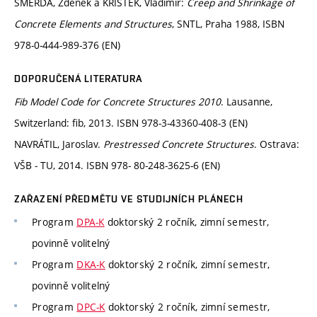
ŠMERDA, Zdeněk a KŘÍSTEK, Vladimír:
Creep and Shrinkage of
Concrete Elements and Structures
, SNTL, Praha 1988, ISBN
978-0-444-989-376 (EN)
DOPORUČENÁ LITERATURA
Fib Model Code for Concrete Structures 2010
. Lausanne,
Switzerland: fib, 2013. ISBN 978-3-43360-408-3 (EN)
NAVRÁTIL, Jaroslav.
Prestressed Concrete Structures
. Ostrava:
VŠB - TU, 2014. ISBN 978- 80-248-3625-6 (EN)
ZAŘAZENÍ PŘEDMĚTU VE STUDIJNÍCH PLÁNECH
Program
DPA-K
doktorský 2 ročník, zimní semestr,
povinně volitelný
Program
DKA-K
doktorský 2 ročník, zimní semestr,
povinně volitelný
Program
DPC-K
doktorský 2 ročník, zimní semestr,