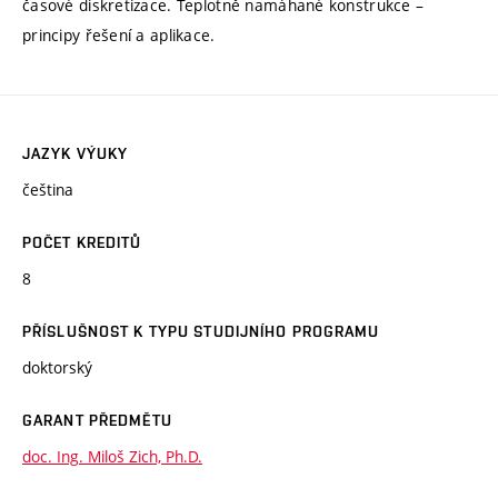
časové diskretizace. Teplotně namáhané konstrukce –
principy řešení a aplikace.
JAZYK VÝUKY
čeština
POČET KREDITŮ
8
PŘÍSLUŠNOST K TYPU STUDIJNÍHO PROGRAMU
doktorský
GARANT PŘEDMĚTU
doc. Ing. Miloš Zich, Ph.D.