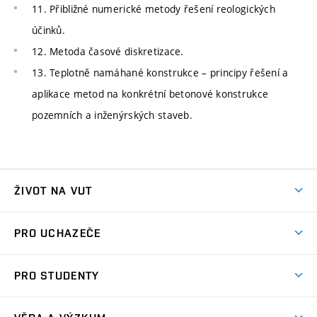
11. Přibližné numerické metody řešení reologických
účinků.
12. Metoda časové diskretizace.
13. Teplotně namáhané konstrukce – principy řešení a
aplikace metod na konkrétní betonové konstrukce
pozemních a inženýrských staveb.
ŽIVOT NA VUT
Atmosféra VUT
PRO UCHAZEČE
Prostory školy
Proč na VUT
Koleje
PRO STUDENTY
Studijní programy
Stravování
Předměty
Studijní předpisy
Studium a stáže v zahraničí
Stipendia
Dny otevřených dveří