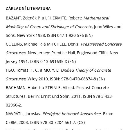
ZÁKLADNÍ LITERATURA
BAŽANT, Zdeněk P. a L´HERMITE, Robert:
Mathematical
Modelling of Creep and Shrinkage of Concrete
, John Wiley and
Sons, New York 1988, ISBN 047-1-920-576 (EN)
COLLINS, Michael P. a MITCHELL, Denis.
Prestressed Concrete
Structures
. New Jersey: Prentice Hall, Englewood Cliffs, New
Jersey 1991. ISBN 0-13-691635-X (EN)
HSU, Tomas. T. C. a MO, Y. L:
Unified Theory of Concrete
Structures
, Wiley 2010, ISBN: 978-0-470-68874-8 (EN)
BACHMAN, Hubert a STEINLE, Alfred: Precast Concrete
Structures. Berlin: Ernst und Sohn, 2011. ISBN 978-3-433-
02960-2.
NAVRÁTIL, Jaroslav.
Předpjaté betonové konstrukce
. Brno:
CERM, 2008. ISBN 978-80-7204-561-7. (CS)