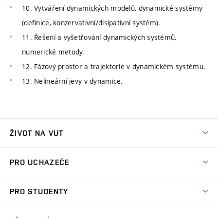
10. Vytváření dynamických modelů, dynamické systémy
(definice, konzervativní/disipativní systém).
11. Řešení a vyšetřování dynamických systémů,
numerické metody.
12. Fázový prostor a trajektorie v dynamickém systému.
13. Nelineární jevy v dynamice.
ŽIVOT NA VUT
Atmosféra VUT
PRO UCHAZEČE
Prostory školy
Proč na VUT
Koleje
PRO STUDENTY
Studijní programy
Stravování
Předměty
Studijní předpisy
Studium a stáže v zahraničí
Stipendia
Dny otevřených dveří