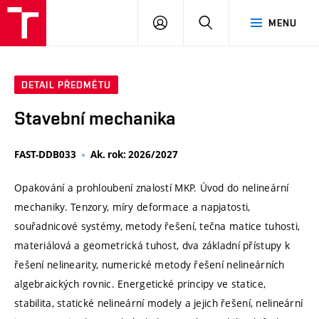
VUT
PŘIHLÁSIT
HLEDAT
MENU
SE
DETAIL PŘEDMĚTU
Stavební mechanika
FAST-DDB033
Ak. rok: 2026/2027
Opakování a prohloubení znalostí MKP. Úvod do nelineární
mechaniky. Tenzory, míry deformace a napjatosti,
souřadnicové systémy, metody řešení, tečna matice tuhosti,
materiálová a geometrická tuhost, dva základní přístupy k
řešení nelinearity, numerické metody řešení nelineárních
algebraických rovnic. Energetické principy ve statice,
stabilita, statické nelineární modely a jejich řešení, nelineární