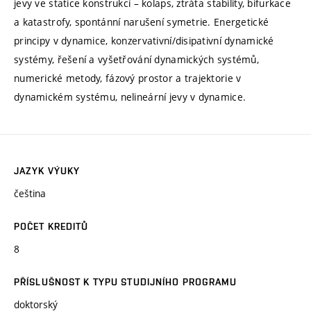
jevy ve statice konstrukcí – kolaps, ztráta stability, bifurkace
a katastrofy, spontánní narušení symetrie. Energetické
principy v dynamice, konzervativní/disipativní dynamické
systémy, řešení a vyšetřování dynamických systémů,
numerické metody, fázový prostor a trajektorie v
dynamickém systému, nelineární jevy v dynamice.
JAZYK VÝUKY
čeština
POČET KREDITŮ
8
PŘÍSLUŠNOST K TYPU STUDIJNÍHO PROGRAMU
doktorský