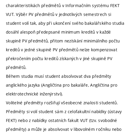
charakteristikách předmětů v Informačním systému FEKT
VUT. Výběr PV předmětů v jednotlivých semestrech si
student volí tak, aby při ukončení svého bakalářského studia
dosáhl alespoň předepsané minimum kreditů v každé
skupině PV předmětů, přitom nezískání minimálního počtu
kreditů v jedné skupině PV předmětů nelze kompenzovat
překročením počtu kreditů získaných v jiné skupině PV
předmětů.
Během studia musí student absolvovat dva předměty
anglického jazyka (Angličtina pro bakaláře, Angličtina pro
elektrotechnické inženýrství).
Volitelné předměty rozšiřují všeobecné znalosti studentů.
Předměty si volí student sám z celofakultní nabídky (ústavy
FEKT) nebo z nabídky ostatních fakult VUT (tzv. svobodné
předměty) a může je absolvovat v libovolném ročníku nebo