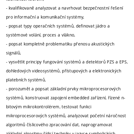
- kvalifikovaně analyzovat a navrhovat bezpečnostní řešení
pro informační a komunikační systémy,
- popsat typy operačních systémů, definovat jádro a
systémové volání, proces a vlákno,
- popsat kompletně problematiku přenosu akustických
signálů,
- vysvětlit principy fungování systémů a detektorů PZS a EPS,
dohledových videosystémů, přístupových a elektronických
platebních systémů,
- porozumět a popsat základní prvky mikroprocesorových
systémů, konstruovat zapojení embedded zařízení, řízené n-
bitovým mikrokontrolérem, testovat funkci
mikroprocesorových systémů, analyzovat početní náročnost
algoritmů číslicového zpracování dat, naprogramovat
základní algoritmy řídicí techniky v jazyce symbolických