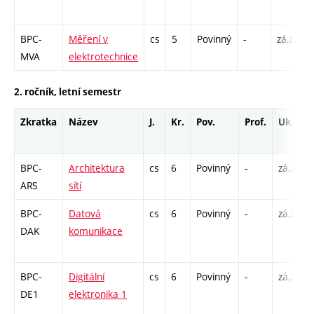
-
BPC-
Měření v
cs
5
Povinný
-
zá,zk
P
MVA
elektrotechnice
L
2. ročník, letní semestr
Zkratka
Název
J.
Kr.
Pov.
Prof.
Uk.
BPC-
Architektura
cs
6
Povinný
-
zá,zk
ARS
sítí
BPC-
Datová
cs
6
Povinný
-
zá,zk
DAK
komunikace
BPC-
Digitální
cs
6
Povinný
-
zá,zk
DE1
elektronika 1