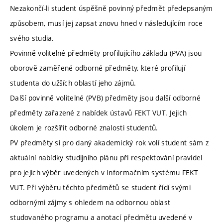
Nezakončí-li student úspěšně povinný předmět předepsaným
způsobem, musí jej zapsat znovu hned v následujícím roce
svého studia.
Povinně volitelné předměty profilujícího základu (PVA) jsou
oborově zaměřené odborné předměty, které profilují
studenta do užších oblastí jeho zájmů.
Další povinně volitelné (PVB) předměty jsou další odborné
předměty zařazené z nabídek ústavů FEKT VUT. Jejich
úkolem je rozšířit odborné znalosti studentů.
PV předměty si pro daný akademický rok volí student sám z
aktuální nabídky studijního plánu při respektování pravidel
pro jejich výběr uvedených v Informačním systému FEKT
VUT. Při výběru těchto předmětů se student řídí svými
odbornými zájmy s ohledem na odbornou oblast
studovaného programu a anotací předmětu uvedené v