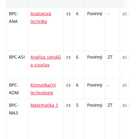
BPC-
Analogová
cs
6
Povinný
-
zá,zk
P
ANA
technika
/
BPC-ASI
Analýza signálů
cs
6
Povinný
ZT
zá,zk
P
a soustav
/
BPC-
Komunikační
cs
6
Povinný
-
zá,zk
P
KOM
technologie
L
BPC-
Matematika 3
cs
5
Povinný
ZT
zá,zk
P
MA3
4