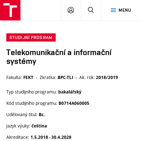
VUT
PŘIHLÁSIT
HLEDAT
MENU
SE
STUDIJNÍ PROGRAM
Telekomunikační a informační
systémy
Fakulta:
Zkratka:
Ak. rok:
FEKT
BPC-TLI
2018/2019
Typ studijního programu:
bakalářský
Kód studijního programu:
B0714A060005
Udělovaný titul:
Bc.
Jazyk výuky:
čeština
Akreditace:
1.5.2018 - 30.4.2028