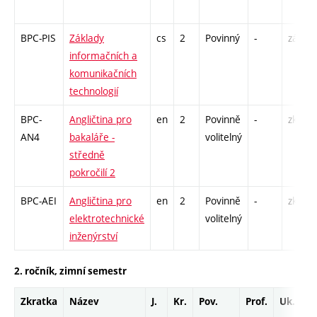
BPC-PIS
Základy
cs
2
Povinný
-
zá
informačních a
komunikačních
technologií
BPC-
Angličtina pro
en
2
Povinně
-
zk
AN4
bakaláře -
volitelný
středně
pokročilí 2
BPC-AEI
Angličtina pro
en
2
Povinně
-
zk
elektrotechnické
volitelný
inženýrství
2. ročník, zimní semestr
Zkratka
Název
J.
Kr.
Pov.
Prof.
Uk.