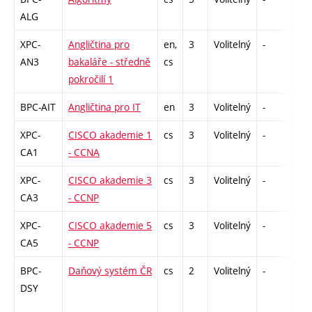
ALG
XPC-
Angličtina pro
en,
3
Volitelný
-
zk
AN3
bakaláře - středně
cs
pokročilí 1
BPC-AIT
Angličtina pro IT
en
3
Volitelný
-
zá,
XPC-
CISCO akademie 1
cs
3
Volitelný
-
zk
CA1
- CCNA
XPC-
CISCO akademie 3
cs
3
Volitelný
-
zk
CA3
- CCNP
XPC-
CISCO akademie 5
cs
3
Volitelný
-
zk
CA5
- CCNP
BPC-
Daňový systém ČR
cs
2
Volitelný
-
kl
DSY