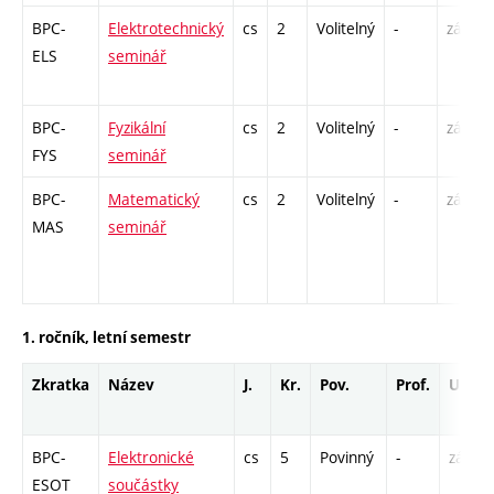
BPC-
Elektrotechnický
cs
2
Volitelný
-
zá
ELS
seminář
BPC-
Fyzikální
cs
2
Volitelný
-
zá
FYS
seminář
BPC-
Matematický
cs
2
Volitelný
-
zá
MAS
seminář
1. ročník, letní semestr
Zkratka
Název
J.
Kr.
Pov.
Prof.
Uk.
BPC-
Elektronické
cs
5
Povinný
-
zá,zk
ESOT
součástky