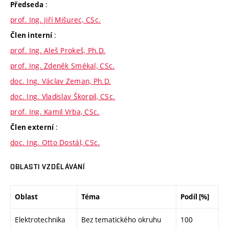
:
Předseda
prof. Ing. Jiří Mišurec, CSc.
:
Člen interní
prof. Ing. Aleš Prokeš, Ph.D.
prof. Ing. Zdeněk Smékal, CSc.
doc. Ing. Václav Zeman, Ph.D.
doc. Ing. Vladislav Škorpil, CSc.
prof. Ing. Kamil Vrba, CSc.
:
Člen externí
doc. Ing. Otto Dostál, CSc.
OBLASTI VZDĚLÁVÁNÍ
Oblast
Téma
Podíl [%]
Elektrotechnika
Bez tematického okruhu
100