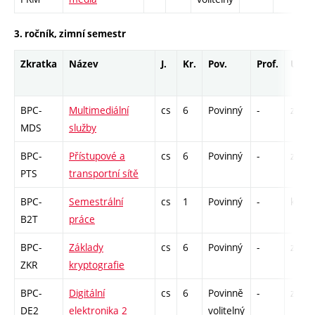
3. ročník, zimní semestr
Zkratka
Název
J.
Kr.
Pov.
Prof.
Uk.
BPC-
Multimediální
cs
6
Povinný
-
zá,zk
MDS
služby
BPC-
Přístupové a
cs
6
Povinný
-
zá,zk
PTS
transportní sítě
BPC-
Semestrální
cs
1
Povinný
-
kl
B2T
práce
BPC-
Základy
cs
6
Povinný
-
zá,zk
ZKR
kryptografie
BPC-
Digitální
cs
6
Povinně
-
zá,zk
DE2
elektronika 2
volitelný