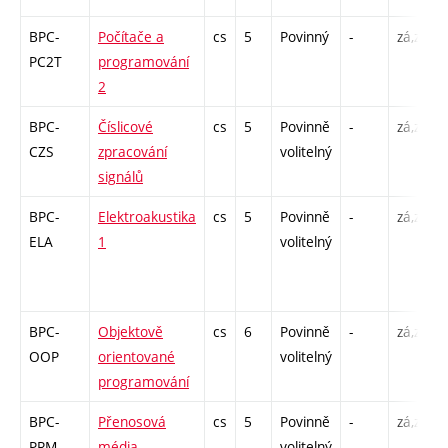
BPC-
Počítače a
cs
5
Povinný
-
zá,zk
PC2T
programování
2
BPC-
Číslicové
cs
5
Povinně
-
zá,zk
CZS
zpracování
volitelný
signálů
BPC-
Elektroakustika
cs
5
Povinně
-
zá,zk
ELA
1
volitelný
BPC-
Objektově
cs
6
Povinně
-
zá,zk
OOP
orientované
volitelný
programování
BPC-
Přenosová
cs
5
Povinně
-
zá,zk
PRM
média
volitelný