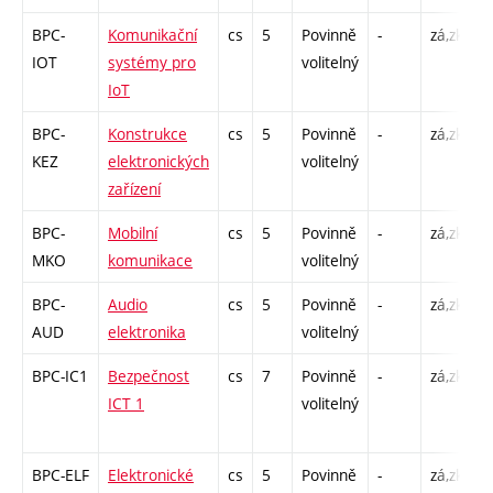
BPC-
Komunikační
cs
5
Povinně
-
zá,zk
P
IOT
systémy pro
volitelný
L
IoT
BPC-
Konstrukce
cs
5
Povinně
-
zá,zk
P
KEZ
elektronických
volitelný
L
zařízení
BPC-
Mobilní
cs
5
Povinně
-
zá,zk
P
MKO
komunikace
volitelný
L
BPC-
Audio
cs
5
Povinně
-
zá,zk
P
AUD
elektronika
volitelný
L
BPC-IC1
Bezpečnost
cs
7
Povinně
-
zá,zk
P
ICT 1
volitelný
L
O
BPC-ELF
Elektronické
cs
5
Povinně
-
zá,zk
P