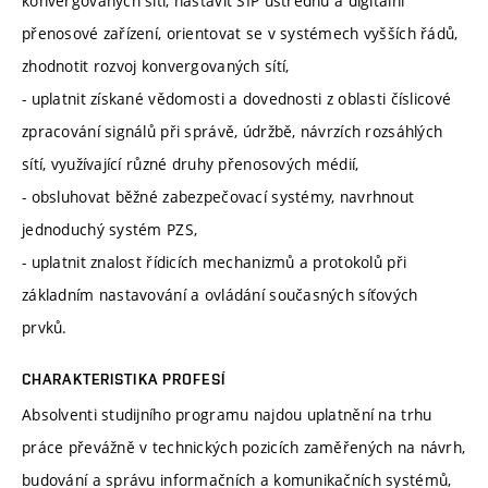
konvergovaných sítí, nastavit SIP ústřednu a digitální
přenosové zařízení, orientovat se v systémech vyšších řádů,
zhodnotit rozvoj konvergovaných sítí,
- uplatnit získané vědomosti a dovednosti z oblasti číslicové
zpracování signálů při správě, údržbě, návrzích rozsáhlých
sítí, využívající různé druhy přenosových médií,
- obsluhovat běžné zabezpečovací systémy, navrhnout
jednoduchý systém PZS,
- uplatnit znalost řídicích mechanizmů a protokolů při
základním nastavování a ovládání současných síťových
prvků.
CHARAKTERISTIKA PROFESÍ
Absolventi studijního programu najdou uplatnění na trhu
práce převážně v technických pozicích zaměřených na návrh,
budování a správu informačních a komunikačních systémů,