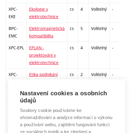
XPC-
Ekologie v
cs
4
Volitelný
-
zá,
EKE
elektrotechnice
BPC-
Elektromagnetická
cs
5
Volitelný
-
zá,
EMC
kompatibilita
XPC-EPL
EPLAN -
cs
4
Volitelný
-
kl
projektování v
elektrotechnice
XPC-
Etika podnikání
cs
2
Volitelný
-
zá
EPO
Nastavení cookies a osobních
BPC-FSL
Finanční služby
cs
2
Volitelný
-
zá
údajů
XPC-IPD
Inženýrská
cs
5
Volitelný
-
zk
Soubory cookie používáme ke
pedagogika a
shromažďování a analýze informací o výkonu
didaktika
a používání webu, zajištění fungování funkcí
ze sociálních médií a ke zlepšení a
XPC-
Konverzace na
en,
3
Volitelný
-
zá,