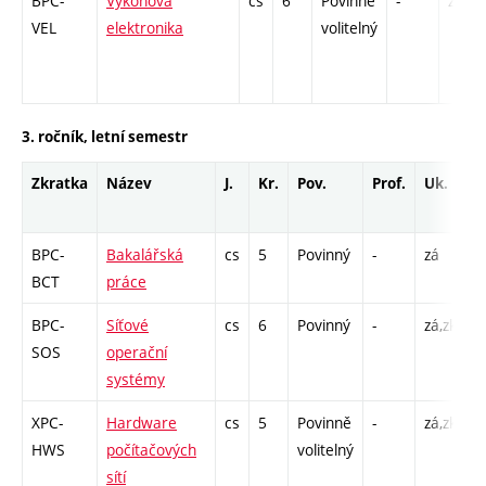
BPC-
Výkonová
cs
6
Povinně
-
zá,zk
VEL
elektronika
volitelný
3. ročník, letní semestr
Zkratka
Název
J.
Kr.
Pov.
Prof.
Uk.
H
r
BPC-
Bakalářská
cs
5
Povinný
-
zá
P
BCT
práce
BPC-
Síťové
cs
6
Povinný
-
zá,zk
P
SOS
operační
C
systémy
XPC-
Hardware
cs
5
Povinně
-
zá,zk
P
HWS
počítačových
volitelný
L
sítí