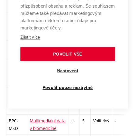
přizpůsobení obsahu a reklam. Se souhlasem
KAT
aktuální téma
cs
můžeme také předávat marketingovým
XPC-
Kultura projevu a
cs
5
Volitelný
-
zá
platformám některé osobní údaje pro
KPT
tvorba textů
marketingové účely.
Zjistit více
XPC-
Laboratorní
cs
0
Volitelný
-
zá
LAD
didaktika
POVOLIT VŠE
BPC-
Lékařská
cs
5
Volitelný
-
zá,
Nastavení
LDT
diagnostická
technika
Povolit pouze nezbytné
MPC-
Manažerské
cs
2
Volitelný
-
zá
MAU
účetnictví
BPC-
Multimediální data
cs
5
Volitelný
-
zá,
MSD
v biomedicíně