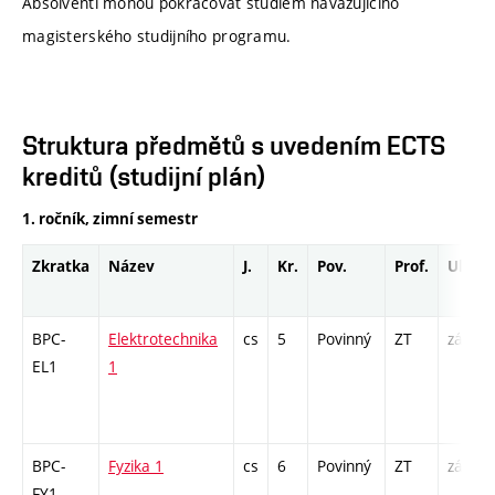
Absolventi mohou pokračovat studiem navazujícího
magisterského studijního programu.
Struktura předmětů s uvedením ECTS
kreditů (studijní plán)
1. ročník, zimní semestr
Zkratka
Název
J.
Kr.
Pov.
Prof.
Uk.
BPC-
Elektrotechnika
cs
5
Povinný
ZT
zá,zk
EL1
1
BPC-
Fyzika 1
cs
6
Povinný
ZT
zá,zk
FY1