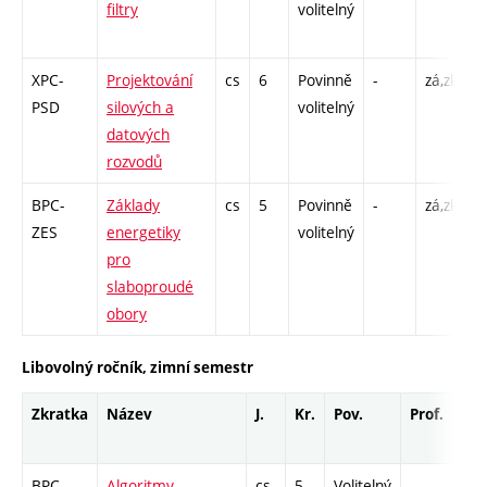
filtry
volitelný
C
/
XPC-
Projektování
cs
6
Povinně
-
zá,zk
P
PSD
silových a
volitelný
C
datových
/
rozvodů
BPC-
Základy
cs
5
Povinně
-
zá,zk
P
ZES
energetiky
volitelný
C
pro
1
slaboproudé
1
obory
Libovolný ročník, zimní semestr
Zkratka
Název
J.
Kr.
Pov.
Prof.
Uk.
BPC-
Algoritmy
cs
5
Volitelný
-
zá,