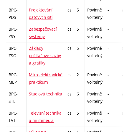
BPC-
Projektování
cs
5
Povinně
-
zá,zk
PDS
datových sítí
volitelný
BPC-
Zabezpečovací
cs
5
Povinně
-
zá,zk
ZSY
systémy
volitelný
BPC-
Základy
cs
5
Povinně
-
zá,zk
ZSG
počítačové sazby
volitelný
a grafiky
BPC-
Mikroelektronické
cs
2
Povinně
-
zá
MEP
praktikum
volitelný
BPC-
Studiová technika
cs
6
Povinně
-
zá,zk
STE
volitelný
BPC-
Televizní technika
cs
5
Povinně
-
zá,zk
TVT
a multimedia
volitelný