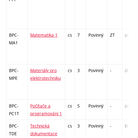
BPC-
Matematika 1
cs
7
Povinný
ZT
zá,zk
MA1
BPC-
Materiály pro
cs
3
Povinný
-
zk
MPE
elektrotechniku
BPC-
Počítače a
cs
5
Povinný
-
zá,zk
PC1T
programování 1
BPC-
Technická
cs
3
Povinný
-
kl
TDE
dokumentace