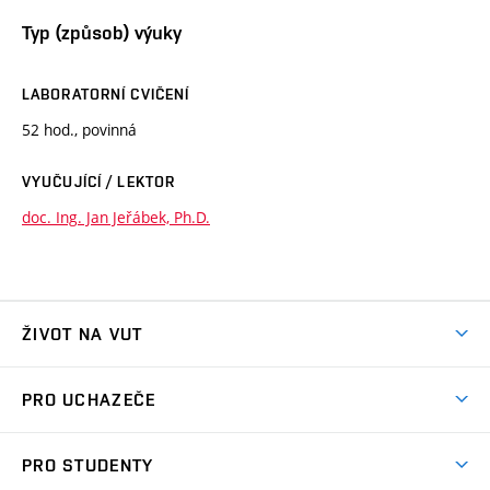
Typ (způsob) výuky
LABORATORNÍ CVIČENÍ
52 hod., povinná
VYUČUJÍCÍ / LEKTOR
doc. Ing. Jan Jeřábek, Ph.D.
ŽIVOT NA VUT
Atmosféra VUT
PRO UCHAZEČE
Prostory školy
Proč na VUT
Koleje
PRO STUDENTY
Studijní programy