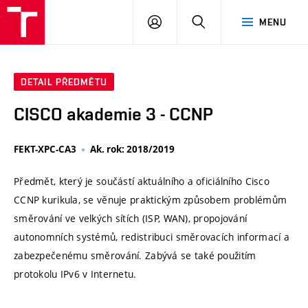
VUT
PŘIHLÁSIT
HLEDAT
MENU
SE
DETAIL PŘEDMĚTU
CISCO akademie 3 - CCNP
FEKT-XPC-CA3
Ak. rok: 2018/2019
Předmět, který je součástí aktuálního a oficiálního Cisco
CCNP kurikula, se věnuje praktickým způsobem problémům
směrování ve velkých sítích (ISP, WAN), propojování
autonomních systémů, redistribuci směrovacích informací a
zabezpečenému směrování. Zabývá se také použitím
protokolu IPv6 v Internetu.