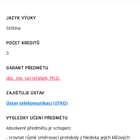
JAZYK VÝUKY
čeština
POČET KREDITŮ
3
GARANT PŘEDMĚTU
doc. Ing. Jan Jeřábek, Ph.D.
ZAJIŠŤUJE ÚSTAV
Ústav telekomunikací (UTKO)
VÝSLEDKY UČENÍ PŘEDMĚTU
Absolvent předmětu je schopen:
- srovnat různé směrovací protokoly z hlediska jejich klíčových