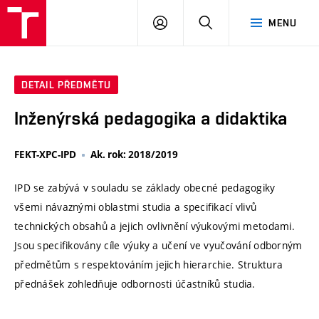
VUT
PŘIHLÁSIT
HLEDAT
MENU
SE
DETAIL PŘEDMĚTU
Inženýrská pedagogika a didaktika
FEKT-XPC-IPD
Ak. rok: 2018/2019
IPD se zabývá v souladu se základy obecné pedagogiky
všemi návaznými oblastmi studia a specifikací vlivů
technických obsahů a jejich ovlivnění výukovými metodami.
Jsou specifikovány cíle výuky a učení ve vyučování odborným
předmětům s respektováním jejich hierarchie. Struktura
přednášek zohledňuje odbornosti účastníků studia.