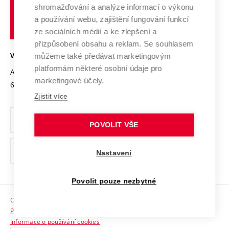
shromažďování a analýze informací o výkonu
Udržitelná univerzita
učení
Služby univerzity
Transfer znalostí
a používání webu, zajištění fungování funkcí
technické
Podnikavá univerzita / ContriBUTe
Mezinárodní dohody
ze sociálních médií a ke zlepšení a
Open Science
v
Bezpečná univerzita
přizpůsobení obsahu a reklam. Se souhlasem
Univerzitní sítě
Brně
Projekty
můžeme také předávat marketingovým
VYSOKÉ UČENÍ TECHNICKÉ V BRNĚ
Vyznamenání
platformám některé osobní údaje pro
Projekty ze strukturálních fondů
Antonínská 548/1
www.vut.cz
marketingové účely.
Organizační struktura
602 00 Brno
vut@vutbr.cz
Specifický výzkum
Zjistit více
Úřední deska
Ochrana osobních údajů
POVOLIT VŠE
(externí
Pracovní příležitosti
Nastavení
odkaz)
Podpora a rozvoj zaměstnanců a studujících
Povolit pouze nezbytné
Rovné příležitosti
Copyright © 2026 VUT
Sociální bezpečí
Prohlášení o přístupnosti
HR Award
Informace o používání cookies