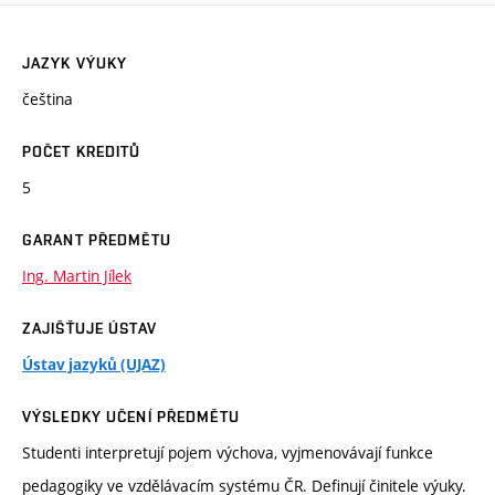
JAZYK VÝUKY
čeština
POČET KREDITŮ
5
GARANT PŘEDMĚTU
Ing. Martin Jílek
ZAJIŠŤUJE ÚSTAV
Ústav jazyků (UJAZ)
VÝSLEDKY UČENÍ PŘEDMĚTU
Studenti interpretují pojem výchova, vyjmenovávají funkce
pedagogiky ve vzdělávacím systému ČR. Definují činitele výuky.