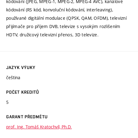
kódování (JPEG, MPEG-1, MPEG-2, MPEG-4 AVC), kanálové
kódování (RS kód, konvoluční kódování, interleaving),
používané digitální modulace (QPSK, QAM, OFDM), televizní
přijímače pro příjem DVB, televize s vysokým rozlišením
HDTV, družicový televizní přenos, 3D televize.
JAZYK VÝUKY
čeština
POČET KREDITŮ
5
GARANT PŘEDMĚTU
prof. Ing. Tomáš Kratochvíl, Ph.D.