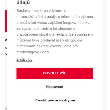
E-přihláška
údajů
Zahraniční spolupráce
Systém zajišťování kvality výzkumu
Profil univerzity
Spolupráce se školami
Soubory cookie používáme ke
Vysoké
Výzkumné infrastruktury
shromažďování a analýze informací o výkonu
Udržitelná univerzita
učení
Služby univerzity
Transfer znalostí
a používání webu, zajištění fungování funkcí
technické
Podnikavá univerzita / ContriBUTe
Mezinárodní dohody
ze sociálních médií a ke zlepšení a
Open Science
v
Bezpečná univerzita
přizpůsobení obsahu a reklam. Se souhlasem
Univerzitní sítě
Brně
Projekty
můžeme také předávat marketingovým
VYSOKÉ UČENÍ TECHNICKÉ V BRNĚ
Vyznamenání
platformám některé osobní údaje pro
Projekty ze strukturálních fondů
Antonínská 548/1
www.vut.cz
marketingové účely.
Organizační struktura
602 00 Brno
vut@vutbr.cz
Specifický výzkum
Zjistit více
Úřední deska
Ochrana osobních údajů
POVOLIT VŠE
(externí
Pracovní příležitosti
Nastavení
odkaz)
Podpora a rozvoj zaměstnanců a studujících
Povolit pouze nezbytné
Rovné příležitosti
Copyright © 2026 VUT
Sociální bezpečí