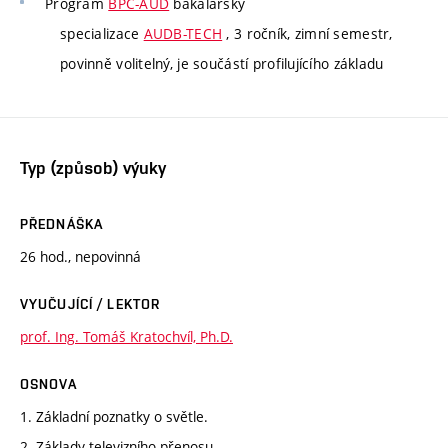
Program
BPC-AUD
bakalářský
specializace
AUDB-TECH
, 3 ročník, zimní semestr,
povinně volitelný, je součástí profilujícího základu
Typ (způsob) výuky
PŘEDNÁŠKA
26 hod., nepovinná
VYUČUJÍCÍ / LEKTOR
prof. Ing. Tomáš Kratochvíl, Ph.D.
OSNOVA
1. Základní poznatky o světle.
2. Základy televizního přenosu.