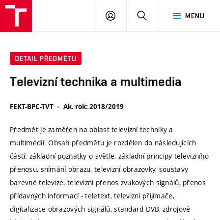
VUT
PŘIHLÁSIT
HLEDAT
MENU
SE
DETAIL PŘEDMĚTU
Televizní technika a multimedia
FEKT-BPC-TVT
Ak. rok: 2018/2019
Předmět je zaměřen na oblast televizní techniky a
multimédií. Obsah předmětu je rozdělen do následujících
částí: základní poznatky o světle, základní principy televizního
přenosu, snímání obrazu, televizní obrazovky, soustavy
barevné televize, televizní přenos zvukových signálů, přenos
přídavných informací - teletext, televizní přijímače,
digitalizace obrazových signálů, standard DVB, zdrojové