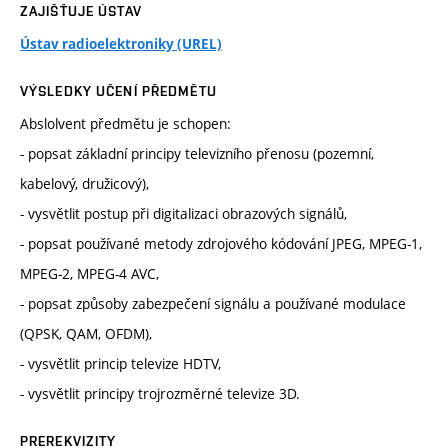
ZAJIŠŤUJE ÚSTAV
Ústav radioelektroniky (UREL)
VÝSLEDKY UČENÍ PŘEDMĚTU
Abslolvent předmětu je schopen:
- popsat základní principy televizního přenosu (pozemní,
kabelový, družicový),
- vysvětlit postup při digitalizaci obrazových signálů,
- popsat používané metody zdrojového kódování JPEG, MPEG-1,
MPEG-2, MPEG-4 AVC,
- popsat způsoby zabezpečení signálu a používané modulace
(QPSK, QAM, OFDM),
- vysvětlit princip televize HDTV,
- vysvětlit principy trojrozměrné televize 3D.
PREREKVIZITY