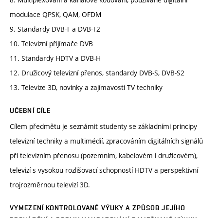
modulace QPSK, QAM, OFDM
9. Standardy DVB-T a DVB-T2
10. Televizní přijímače DVB
11. Standardy HDTV a DVB-H
12. Družicový televizní přenos, standardy DVB-S, DVB-S2
13. Televize 3D, novinky a zajímavosti TV techniky
UČEBNÍ CÍLE
Cílem předmětu je seznámit studenty se základními principy
televizní techniky a multimédií, zpracováním digitálních signálů
při televizním přenosu (pozemním, kabelovém i družicovém),
televizí s vysokou rozlišovací schopností HDTV a perspektivní
trojrozměrnou televizí 3D.
VYMEZENÍ KONTROLOVANÉ VÝUKY A ZPŮSOB JEJÍHO