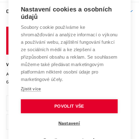
Závěrečné práce
Studium bez bariér
Zpracování osobních údajů uchazečů o studium
Firemní spolupráce
Mezinárodní vědecká rada
Nastavení cookies a osobních
O UNIVERZITĚ
Doktorské studium
Podpora podnikání
E-přihláška
údajů
Zahraniční spolupráce
Systém zajišťování kvality výzkumu
Profil univerzity
Spolupráce se školami
Soubory cookie používáme ke
Vysoké
Výzkumné infrastruktury
shromažďování a analýze informací o výkonu
Udržitelná univerzita
učení
Služby univerzity
Transfer znalostí
a používání webu, zajištění fungování funkcí
technické
Podnikavá univerzita / ContriBUTe
Mezinárodní dohody
ze sociálních médií a ke zlepšení a
Open Science
v
Bezpečná univerzita
přizpůsobení obsahu a reklam. Se souhlasem
Univerzitní sítě
Brně
Projekty
můžeme také předávat marketingovým
VYSOKÉ UČENÍ TECHNICKÉ V BRNĚ
Vyznamenání
platformám některé osobní údaje pro
Projekty ze strukturálních fondů
Antonínská 548/1
www.vut.cz
marketingové účely.
Organizační struktura
602 00 Brno
vut@vutbr.cz
Specifický výzkum
Zjistit více
Úřední deska
Ochrana osobních údajů
POVOLIT VŠE
(externí
Pracovní příležitosti
Nastavení
odkaz)
Podpora a rozvoj zaměstnanců a studujících