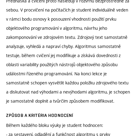
Přednáška a cvičení proto následují v rozvrhu bezprostředně za
sebou. V procvičení na počítačích je student individuálně veden
v rámci bodu osnovy k posouzení vhodnosti použití prvku
objektového programování v algoritmu, návrhu jeho
zakomponování ve zdrojovém textu. Zdrojový text samostatně
analyzuje, vyhledá a napraví chyby. Algoritmus samostatně
testuje, během cvičení jej modifikuje a získává dovednosti z
oblasti variability použitých nástrojů objektového způsobu
událostmi řízeného programování. Na konci lekce je
samostatně schopen vysvětlit každou položku zdrojového textu
a diskutovat nad výhodami a nevýhodami algoritmu, je schopen
je samostatně doplnit a tvůrčím způsobem modifikovat.
ZPŮSOB A KRITÉRIA HODNOCENÍ
Během každého bloku výuky je student hodnocen:
- za sestavení, odladění a funkčnost algoritmu s prvky