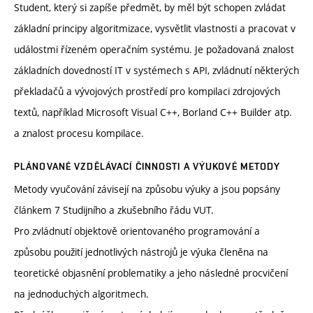
Student, který si zapíše předmět, by měl být schopen zvládat
základní principy algoritmizace, vysvětlit vlastnosti a pracovat v
událostmi řízeném operačním systému. Je požadovaná znalost
základních dovedností IT v systémech s API, zvládnutí některých
překladačů a vývojových prostředí pro kompilaci zdrojových
textů, například Microsoft Visual C++, Borland C++ Builder atp.
a znalost procesu kompilace.
PLÁNOVANÉ VZDĚLÁVACÍ ČINNOSTI A VÝUKOVÉ METODY
Metody vyučování závisejí na způsobu výuky a jsou popsány
článkem 7 Studijního a zkušebního řádu VUT.
Pro zvládnutí objektově orientovaného programování a
způsobu použití jednotlivých nástrojů je výuka členěna na
teoretické objasnění problematiky a jeho následné procvičení
na jednoduchých algoritmech.