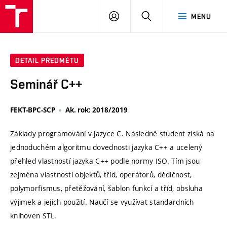
VUT
PŘIHLÁSIT
HLEDAT
MENU
SE
DETAIL PŘEDMĚTU
Seminář C++
FEKT-BPC-SCP
Ak. rok: 2018/2019
Základy programování v jazyce C. Následně student získá na
jednoduchém algoritmu dovednosti jazyka C++ a ucelený
přehled vlastností jazyka C++ podle normy ISO. Tím jsou
zejména vlastnosti objektů, tříd, operátorů, dědičnost,
polymorfismus, přetěžování, šablon funkcí a tříd, obsluha
výjimek a jejich použití. Naučí se využívat standardních
knihoven STL.