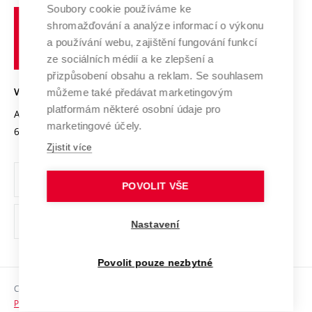
Profil univerzity
Spolupráce se školami
Soubory cookie používáme ke
Vysoké
Výzkumné infrastruktury
shromažďování a analýze informací o výkonu
Udržitelná univerzita
učení
Služby univerzity
Transfer znalostí
a používání webu, zajištění fungování funkcí
technické
Podnikavá univerzita / ContriBUTe
Mezinárodní dohody
ze sociálních médií a ke zlepšení a
Open Science
v
Bezpečná univerzita
přizpůsobení obsahu a reklam. Se souhlasem
Univerzitní sítě
Brně
Projekty
můžeme také předávat marketingovým
VYSOKÉ UČENÍ TECHNICKÉ V BRNĚ
Vyznamenání
platformám některé osobní údaje pro
Projekty ze strukturálních fondů
Antonínská 548/1
www.vut.cz
marketingové účely.
Organizační struktura
602 00 Brno
vut@vutbr.cz
Specifický výzkum
Zjistit více
Úřední deska
Ochrana osobních údajů
POVOLIT VŠE
(externí
Pracovní příležitosti
Nastavení
odkaz)
Podpora a rozvoj zaměstnanců a studujících
Povolit pouze nezbytné
Rovné příležitosti
Copyright © 2026 VUT
Sociální bezpečí
Prohlášení o přístupnosti