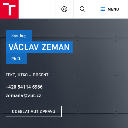
VUT
PŘIHLÁSIT
HLEDAT
MENU
SE
doc. Ing.
VÁCLAV
ZEMAN
Ph.D.
FEKT, UTKO – DOCENT
+420 54114 6986
zemanv@vut.cz
ODESLAT VUT ZPRÁVU