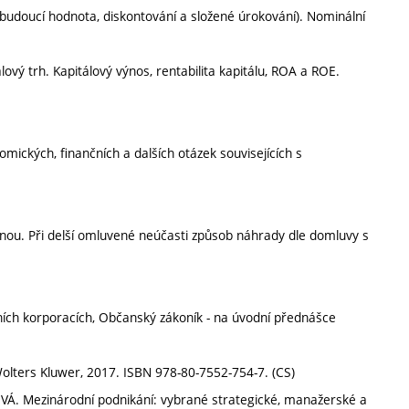
udoucí hodnota, diskontování a složené úrokování). Nominální
álový trh. Kapitálový výnos, rentabilita kapitálu, ROA a ROE.
mických, finančních a dalších otázek souvisejících s
pinou. Při delší omluvené neúčasti způsob náhrady dle domluvy s
dních korporacích, Občanský zákoník - na úvodní přednášce
Wolters Kluwer, 2017. ISBN 978-80-7552-754-7. (CS)
. Mezinárodní podnikání: vybrané strategické, manažerské a