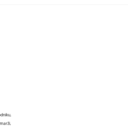
odniku,
marži,