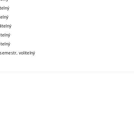
telný
telný
itelný
itelný
itelný
semestr, volitelný