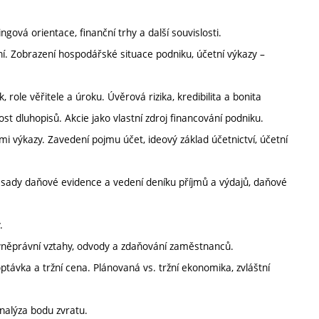
ová orientace, finanční trhy a další souvislosti.
ní. Zobrazení hospodářské situace podniku, účetní výkazy –
 role věřitele a úroku. Úvěrová rizika, kredibilita a bonita
st dluhopisů. Akcie jako vlastní zdroj financování podniku.
mi výkazy. Zavedení pojmu účet, ideový základ účetnictví, účetní
 zásady daňové evidence a vedení deníku příjmů a výdajů, daňové
.
covněprávní vztahy, odvody a zdaňování zaměstnanců.
ptávka a tržní cena. Plánovaná vs. tržní ekonomika, zvláštní
nalýza bodu zvratu.