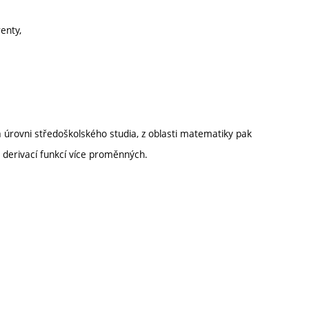
enty,
na úrovni středoškolského studia, z oblasti matematiky pak
h derivací funkcí více proměnných.