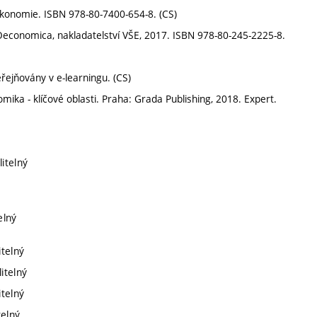
ekonomie. ISBN 978-80-7400-654-8. (CS)
: Oeconomica, nakladatelství VŠE, 2017. ISBN 978-80-245-2225-8.
ejňovány v e-learningu. (CS)
a - klíčové oblasti. Praha: Grada Publishing, 2018. Expert.
itelný
elný
itelný
itelný
itelný
telný