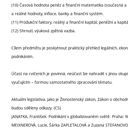
(10) Časová hodnota peněz a finanční matematika (současná a b
a reálné hodnoty, inflace, banky a finanční systém.
(11) Produkční faktory, reálný a finanční kapitál, peněžní a kapit
(12) Shrnutí, výuková zpětná vazba.
Cílem předmětu je poskytnout praktický přehled legálních, ekono
podnikáním.
Účast na cvičeních je povinná, neúčast lze nahradit s jinou sku
vyučujícím – formou samostatného zpracování tématu.
Aktuální legislativa, jako je Živnostenský zákon, Zákon o obcho
budou sděleny odkazy. (CS)
JANATKA, František. Podnikání v globalizovaném světě. Praha: 
MEIXNEROVÁ, Lucie, Šárka ZAPLETALOVÁ a Zuzana STEFANOVOVÁ