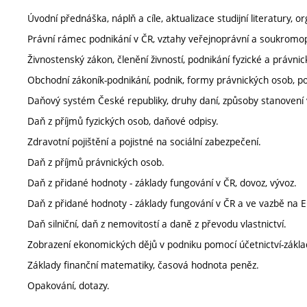
Úvodní přednáška, náplň a cíle, aktualizace studijní literatury, o
Právní rámec podnikání v ČR, vztahy veřejnoprávní a soukromop
Živnostenský zákon, členění živností, podnikání fyzické a právnic
Obchodní zákoník-podnikání, podnik, formy právnických osob, p
Daňový systém České republiky, druhy daní, způsoby stanovení 
Daň z příjmů fyzických osob, daňové odpisy.
Zdravotní pojištění a pojistné na sociální zabezpečení.
Daň z příjmů právnických osob.
Daň z přidané hodnoty - základy fungování v ČR, dovoz, vývoz.
Daň z přidané hodnoty - základy fungování v ČR a ve vazbě na EU
Daň silniční, daň z nemovitostí a daně z převodu vlastnictví.
Zobrazení ekonomických dějů v podniku pomocí účetnictví-zákla
Základy finanční matematiky, časová hodnota peněz.
Opakování, dotazy.