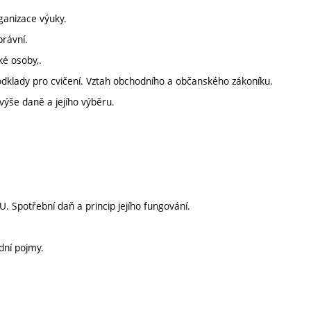
rganizace výuky.
rávní.
ké osoby,.
odklady pro cvičení. Vztah obchodního a občanského zákoníku.
výše daně a jejího výběru.
. Spotřební daň a princip jejího fungování.
dní pojmy.