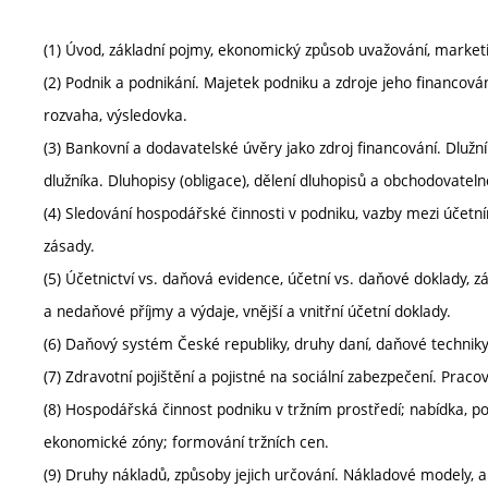
(1) Úvod, základní pojmy, ekonomický způsob uvažování, marketing
(2) Podnik a podnikání. Majetek podniku a zdroje jeho financová
rozvaha, výsledovka.
(3) Bankovní a dodavatelské úvěry jako zdroj financování. Dlužník,
dlužníka. Dluhopisy (obligace), dělení dluhopisů a obchodovatelno
(4) Sledování hospodářské činnosti v podniku, vazby mezi účetní
zásady.
(5) Účetnictví vs. daňová evidence, účetní vs. daňové doklady,
a nedaňové příjmy a výdaje, vnější a vnitřní účetní doklady.
(6) Daňový systém České republiky, druhy daní, daňové techniky
(7) Zdravotní pojištění a pojistné na sociální zabezpečení. Pra
(8) Hospodářská činnost podniku v tržním prostředí; nabídka, po
ekonomické zóny; formování tržních cen.
(9) Druhy nákladů, způsoby jejich určování. Nákladové modely, a