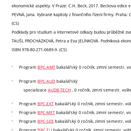
ekonomické aspekty. V Praze: C.H. Beck, 2017. Beckova edice 
PEVNÁ, Jana. Vybrané kapitoly z finančního řízení firmy. Praha
(CS)
Podklady pro studium a internetové odkazy budou průběžně zveř
TAUŠL PROCHÁZKOVÁ, Petra a Eva JELÍNKOVÁ. Podniková ekonomik
ISBN 978-80-271-0689-9. (CS)
Program
BPC-AMT
bakalářský 0 ročník, zimní semestr, vol
Program
BPC-AUD
bakalářský
specializace
AUDB-TECH
, 0 ročník, zimní semestr, volit
Program
BPC-EKT
bakalářský 0 ročník, zimní semestr, vol
Program
BPC-MET
bakalářský 0 ročník, zimní semestr, vol
Program
BPC-SEE
bakalářský 0 ročník, zimní semestr, vol
Program
BPC-TLI
bakalářský 0 ročník, zimní semestr, voli