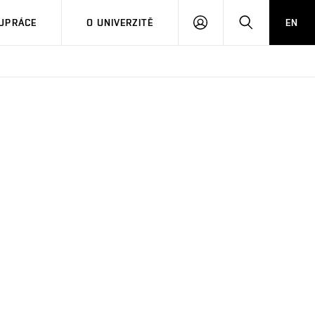
PŘIHLÁSIT
HLEDAT
UPRÁCE
O UNIVERZITĚ
EN
SE