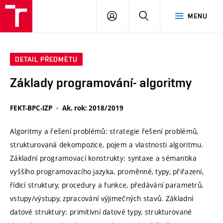
VUT
PŘIHLÁSIT
HLEDAT
MENU
SE
DETAIL PŘEDMĚTU
Základy programování- algoritmy
FEKT-BPC-IZP
Ak. rok: 2018/2019
Algoritmy a řešení problémů: strategie řešení problémů,
strukturovaná dekompozice, pojem a vlastnosti algoritmu.
Základní programovací konstrukty: syntaxe a sémantika
vyššího programovacího jazyka, proměnné, typy, přiřazení,
řídicí struktury, procedury a funkce, předávání parametrů,
vstupy/výstupy, zpracování výjimečných stavů. Základní
datové struktury: primitivní datové typy, strukturované