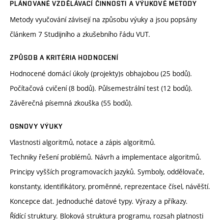
PLÁNOVANÉ VZDĚLÁVACÍ ČINNOSTI A VÝUKOVÉ METODY
Metody vyučování závisejí na způsobu výuky a jsou popsány
článkem 7 Studijního a zkušebního řádu VUT.
ZPŮSOB A KRITÉRIA HODNOCENÍ
Hodnocené domácí úkoly (projekty)s obhajobou (25 bodů).
Počítačová cvičení (8 bodů). Půlsemestrální test (12 bodů).
Závěrečná písemná zkouška (55 bodů).
OSNOVY VÝUKY
Vlastnosti algoritmů, notace a zápis algoritmů.
Techniky řešení problémů. Návrh a implementace algoritmů.
Principy vyšších programovacích jazyků. Symboly, oddělovače,
konstanty, identifikátory, proměnné, reprezentace čísel, návěští.
Koncepce dat. Jednoduché datové typy. Výrazy a příkazy.
Řídící struktury. Bloková struktura programu, rozsah platnosti