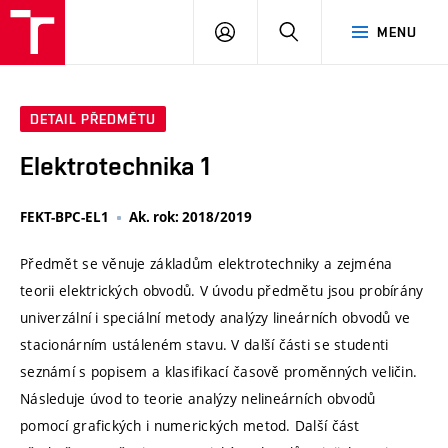
VUT
PŘIHLÁSIT
HLEDAT
MENU
SE
DETAIL PŘEDMĚTU
Elektrotechnika 1
FEKT-BPC-EL1
Ak. rok: 2018/2019
Předmět se věnuje základům elektrotechniky a zejména
teorii elektrických obvodů. V úvodu předmětu jsou probírány
univerzální i speciální metody analýzy lineárních obvodů ve
stacionárním ustáleném stavu. V další části se studenti
seznámí s popisem a klasifikací časově proměnných veličin.
Následuje úvod to teorie analýzy nelineárních obvodů
pomocí grafických i numerických metod. Další část