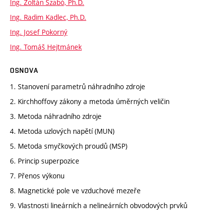
Ing. Zoltán Szabó, Ph.D.
Ing. Radim Kadlec, Ph.D.
Ing. Josef Pokorný
Ing. Tomáš Hejtmánek
OSNOVA
1. Stanovení parametrů náhradního zdroje
2. Kirchhoffovy zákony a metoda úměrných veličin
3. Metoda náhradního zdroje
4. Metoda uzlových napětí (MUN)
5. Metoda smyčkových proudů (MSP)
6. Princip superpozice
7. Přenos výkonu
8. Magnetické pole ve vzduchové mezeře
9. Vlastnosti lineárních a nelineárních obvodových prvků