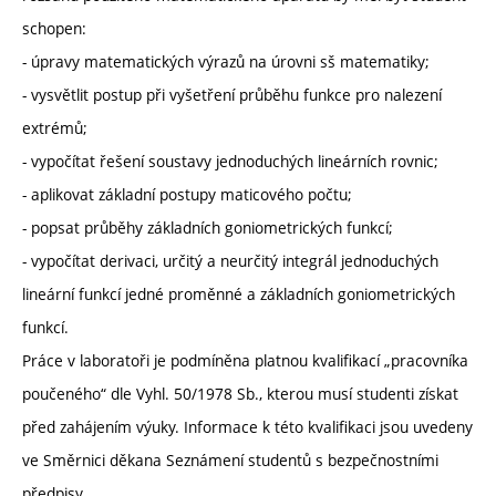
schopen:
- úpravy matematických výrazů na úrovni sš matematiky;
- vysvětlit postup při vyšetření průběhu funkce pro nalezení
extrémů;
- vypočítat řešení soustavy jednoduchých lineárních rovnic;
- aplikovat základní postupy maticového počtu;
- popsat průběhy základních goniometrických funkcí;
- vypočítat derivaci, určitý a neurčitý integrál jednoduchých
lineární funkcí jedné proměnné a základních goniometrických
funkcí.
Práce v laboratoři je podmíněna platnou kvalifikací „pracovníka
poučeného“ dle Vyhl. 50/1978 Sb., kterou musí studenti získat
před zahájením výuky. Informace k této kvalifikaci jsou uvedeny
ve Směrnici děkana Seznámení studentů s bezpečnostními
předpisy.