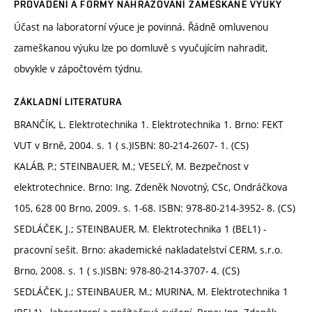
PROVÁDĚNÍ A FORMY NAHRAZOVÁNÍ ZAMEŠKANÉ VÝUKY
Účast na laboratorní výuce je povinná. Řádně omluvenou
zameškanou výuku lze po domluvě s vyučujícím nahradit,
obvykle v zápočtovém týdnu.
ZÁKLADNÍ LITERATURA
BRANČÍK, L. Elektrotechnika 1. Elektrotechnika 1. Brno: FEKT
VUT v Brně, 2004. s. 1 ( s.)ISBN: 80-214-2607- 1. (CS)
KALÁB, P.; STEINBAUER, M.; VESELÝ, M. Bezpečnost v
elektrotechnice. Brno: Ing. Zdeněk Novotný, CSc, Ondráčkova
105, 628 00 Brno, 2009. s. 1-68. ISBN: 978-80-214-3952- 8. (CS)
SEDLÁČEK, J.; STEINBAUER, M. Elektrotechnika 1 (BEL1) -
pracovní sešit. Brno: akademické nakladatelství CERM, s.r.o.
Brno, 2008. s. 1 ( s.)ISBN: 978-80-214-3707- 4. (CS)
SEDLÁČEK, J.; STEINBAUER, M.; MURINA, M. Elektrotechnika 1