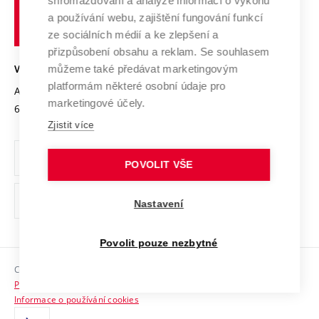
shromažďování a analýze informací o výkonu
Udržitelná univerzita
učení
Služby univerzity
Transfer znalostí
a používání webu, zajištění fungování funkcí
technické
Podnikavá univerzita / ContriBUTe
Mezinárodní dohody
ze sociálních médií a ke zlepšení a
Open Science
v
Bezpečná univerzita
přizpůsobení obsahu a reklam. Se souhlasem
Univerzitní sítě
Brně
Projekty
můžeme také předávat marketingovým
VYSOKÉ UČENÍ TECHNICKÉ V BRNĚ
Vyznamenání
platformám některé osobní údaje pro
Projekty ze strukturálních fondů
Antonínská 548/1
www.vut.cz
marketingové účely.
Organizační struktura
602 00 Brno
vut@vutbr.cz
Specifický výzkum
Zjistit více
Úřední deska
Ochrana osobních údajů
POVOLIT VŠE
(externí
Pracovní příležitosti
Nastavení
odkaz)
Podpora a rozvoj zaměstnanců a studujících
Povolit pouze nezbytné
Rovné příležitosti
Copyright © 2026 VUT
Sociální bezpečí
Prohlášení o přístupnosti
HR Award
Informace o používání cookies