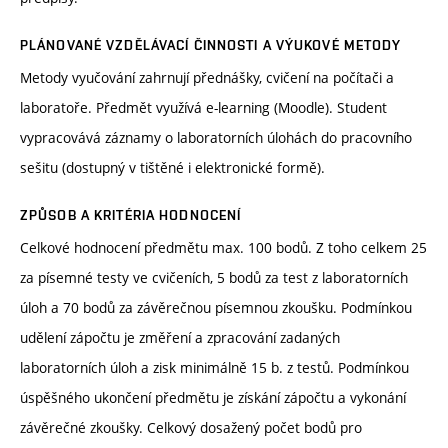
PLÁNOVANÉ VZDĚLÁVACÍ ČINNOSTI A VÝUKOVÉ METODY
Metody vyučování zahrnují přednášky, cvičení na počítači a
laboratoře. Předmět využívá e-learning (Moodle). Student
vypracovává záznamy o laboratorních úlohách do pracovního
sešitu (dostupný v tištěné i elektronické formě).
ZPŮSOB A KRITÉRIA HODNOCENÍ
Celkové hodnocení předmětu max. 100 bodů. Z toho celkem 25
za písemné testy ve cvičeních, 5 bodů za test z laboratorních
úloh a 70 bodů za závěrečnou písemnou zkoušku. Podmínkou
udělení zápočtu je změření a zpracování zadaných
laboratorních úloh a zisk minimálně 15 b. z testů. Podmínkou
úspěšného ukončení předmětu je získání zápočtu a vykonání
závěrečné zkoušky. Celkový dosažený počet bodů pro