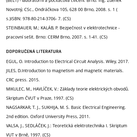
(BEL1) - laboratorní a počítačová cvičení. Brno: Ing. Zdeněk
Novotný, CSc., Ondráčkova 105, 628 00 Brno, 2008. s. 1 (
s.)ISBN: 978-80-214-3706- 7. (CS)
STEINBAUER, M.; KALÁB, P. Bezpečnost v elektrotechnice -
pracovní sešit. Brno: CERM Brno, 2007. s. 1-41. (CS)
DOPORUČENÁ LITERATURA
EGUL, O. Introduction to Electrical Circuit Analysis. Wiley, 2017.
JILES, D.Introduction to magnetism and magnetic materials.
CRC press. 2015.
MIKULEC, M., HAVLÍČEK, V.: Základy teorie elektrických obvodů.
Skriptum ČVUT v Praze, 1997. (CS)
NAGSARKAR, T. J., SUKHIJA, M. S. Basic Electrical Engineering.
2nd edition. Oxford University Press, 2011.
VALSA, J., SEDLÁČEK, J.: Teoretická elektrotechnika I. Skriptum
VUT v Brně, 1997. (CS)