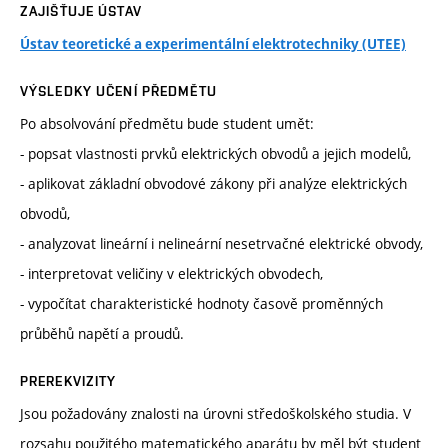
ZAJIŠŤUJE ÚSTAV
Ústav teoretické a experimentální elektrotechniky (UTEE)
VÝSLEDKY UČENÍ PŘEDMĚTU
Po absolvování předmětu bude student umět:
- popsat vlastnosti prvků elektrických obvodů a jejich modelů,
- aplikovat základní obvodové zákony při analýze elektrických
obvodů,
- analyzovat lineární i nelineární nesetrvačné elektrické obvody,
- interpretovat veličiny v elektrických obvodech,
- vypočítat charakteristické hodnoty časově proměnných
průběhů napětí a proudů.
PREREKVIZITY
Jsou požadovány znalosti na úrovni středoškolského studia. V
rozsahu použitého matematického aparátu by měl být student