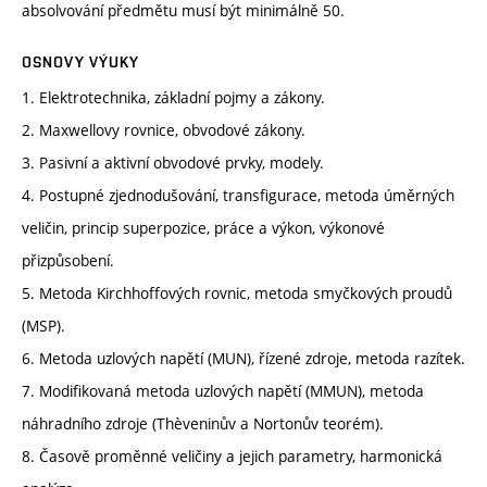
absolvování předmětu musí být minimálně 50.
OSNOVY VÝUKY
1. Elektrotechnika, základní pojmy a zákony.
2. Maxwellovy rovnice, obvodové zákony.
3. Pasivní a aktivní obvodové prvky, modely.
4. Postupné zjednodušování, transfigurace, metoda úměrných
veličin, princip superpozice, práce a výkon, výkonové
přizpůsobení.
5. Metoda Kirchhoffových rovnic, metoda smyčkových proudů
(MSP).
6. Metoda uzlových napětí (MUN), řízené zdroje, metoda razítek.
7. Modifikovaná metoda uzlových napětí (MMUN), metoda
náhradního zdroje (Thèveninův a Nortonův teorém).
8. Časově proměnné veličiny a jejich parametry, harmonická