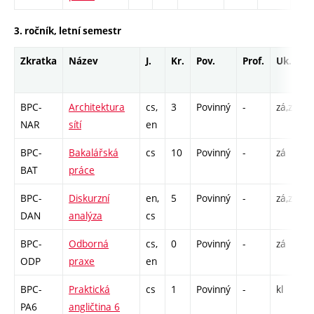
3. ročník, letní semestr
Zkratka
Název
J.
Kr.
Pov.
Prof.
Uk.
BPC-
Architektura
cs,
3
Povinný
-
zá,zk
P
NAR
sítí
en
L
BPC-
Bakalářská
cs
10
Povinný
-
zá
P
BAT
práce
BPC-
Diskurzní
en,
5
Povinný
-
zá,zk
P
DAN
analýza
cs
C
BPC-
Odborná
cs,
0
Povinný
-
zá
P
ODP
praxe
en
BPC-
Praktická
cs
1
Povinný
-
kl
PA6
angličtina 6