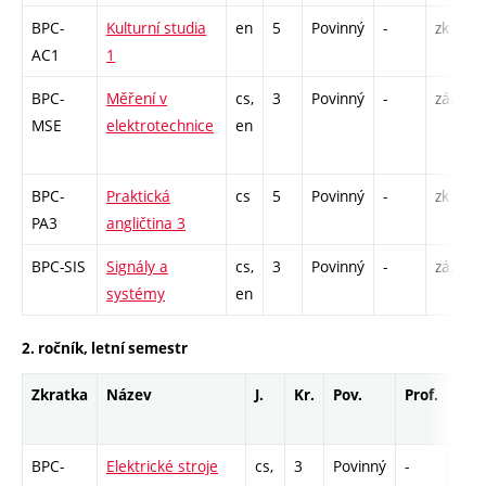
BPC-
Kulturní studia
en
5
Povinný
-
zk
AC1
1
BPC-
Měření v
cs,
3
Povinný
-
zá,zk
MSE
elektrotechnice
en
BPC-
Praktická
cs
5
Povinný
-
zk
PA3
angličtina 3
BPC-SIS
Signály a
cs,
3
Povinný
-
zá,zk
systémy
en
2. ročník, letní semestr
Zkratka
Název
J.
Kr.
Pov.
Prof.
Uk.
BPC-
Elektrické stroje
cs,
3
Povinný
-
zá,z