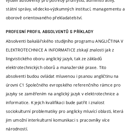
vybaví absolventy pro potřeby průmyslu, administrativy,
státní správy, vědecko-výzkumných institucí, managementu a
oborově orientovaného překladatelství.
PROFESNÍ PROFIL ABSOLVENTŮ S PŘÍKLADY
Absolventi bakalářského studijního programu ANGLIČTINA V
ELEKTROTECHNICE A INFORMATICE získají znalosti jak z
lingvistického oboru anglický jazyk, tak ze základů
elektrotechnických oborů a manažerské praxe. Tito
absolventi budou ovládat mluvenou i psanou angličtinu na
úrovni C1 Společného evropského referenčního rámce pro
jazyky se zaměřením na anglický jazyk v elektrotechnice a
informatice. K jejich kvalifikaci bude patřit i znalost
sociokulturní problematiky pro anglicky mluvící oblasti, která
jim umožní interkulturní komunikaci s pracovníky více
národností.