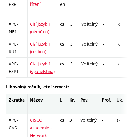
PRR
řízení
en
CO
13
XPC-
Cizí jazyk 1
cs
3
Volitelný
-
kl
Cj
NE1
(němčina)
XPC-
Cizí jazyk 1
cs
3
Volitelný
-
kl
Cj
RU1
(ruština)
XPC-
Cizí jazyk 1
cs
3
Volitelný
-
kl
Cj
ESP1
(španělština)
Libovolný ročník, letní semestr
Zkratka
Název
J.
Kr.
Pov.
Prof.
Uk.
Ho
ro
XPC-
CISCO
cs
3
Volitelný
-
zk
L -
CAS
akademie -
Network