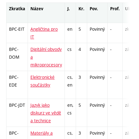
Zkratka
Název
J.
Kr.
Pov.
Prof.
Uk.
BPC-EIT
Angličtina pro
en
5
Povinný
-
zk
IT
BPC-
Digitální obvody
cs
4
Povinný
-
zá,zk
DOM
a
mikroprocesory
BPC-
Elektronické
cs,
3
Povinný
-
zá,zk
EDE
součástky
en
BPC-JDT
Jazyk jako
en,
5
Povinný
-
zá,zk
diskurz ve vědě
cs
a technice
BPC-
Materiály a
cs,
3
Povinný
-
zá,zk