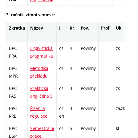
3. ročník, zimní semestr
Zkratka
Název
J.
Kr.
Pov.
Prof.
Uk.
Hod
roz
BPC-
Lingvistická
cs
4
Povinný
-
zk
P - 
PRA
pragmatika
BPC-
Metodika
cs
4
Povinný
-
zk
S - 
MPR
překladu
BPC-
Praktická
cs
3
Povinný
-
zk
Cj -
PA5
angličtina 5
BPC-
Řízení a
cs,
3
Povinný
-
zá,zk
P - 
RRE
regulace
en
Cp 
BPC-
Semestrální
cs
5
Povinný
-
kl
K - 
BSP
práce