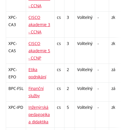
- CCNA
XPC-
CISCO
cs
3
Volitelný
-
zk
P -
CA3
akademie 3
L 
- CCNA
XPC-
CISCO
cs
3
Volitelný
-
zk
L 
CA5
akademie 5
- CCNP
XPC-
Etika
cs
2
Volitelný
-
zá
P 
EPO
podnikání
BPC-FSL
Finanční
cs
2
Volitelný
-
zá
P 
služby
XPC-IPD
Inženýrská
cs
5
Volitelný
-
zk
P 
pedagogika
a didaktika