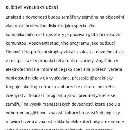
KLÍČOVÉ VÝSLEDKY UČENÍ
Znalosti a dovednosti budou zaměřeny zejména na objasnění
vlastností profesního diskurzu jako speciálního
komunikačního nástroje, který je používán globální diskurzní
komunitou. Absolventi studijního programu jako budoucí
členové této profesní skupiny získají znalosti a dovednosti jak
v recepci, tak i v produkci této funkční variety. Angličtina v
elektrotechnice a informatice jako speciální profesní varieta
není dosud nikde v ČR vyučována, přestože již prakticky
funguje jako lingua franca v oborech elektrotechnického
inženýrství. Součástí programu jsou i předměty, které se
zaměřují na výcvik manažerských dovedností, které spolu s
odbornou angličtinou, znalostí kulturního prostředí anglicky
mluvících zemí a znalostí základů elektrotechniky a ekonomie