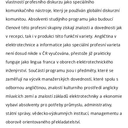
vlastností profesního diskurzu jako speciálního
komunikačního nástroje, který je používán globální diskurzní
komunitou. Absolventi studijního programu jako budoucí
členové této profesní skupiny získají znalosti a dovednosti jak
v recepci, tak i v produkci této funkční variety. Angličtina v
elektrotechnice a informatice jako speciální profesní varieta
není dosud nikde v ČR vyučována, přestože již prakticky
funguje jako lingua franca v oborech elektrotechnického
inženýrství. Součástí programu jsou i předměty, které se
zaměřují na výcvik manažerských dovedností, které spolu s
odbornou angličtinou, znalostí kulturního prostředí anglicky
mluvících zemí a znalostí základů elektrotechniky a ekonomie
vybaví absolventy pro potřeby průmyslu, administrativy,
státní správy, vědecko-výzkumných institucí, managementu a
oborově orientovaného překladatelství.