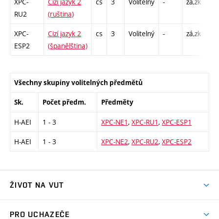
XPC-
Cizí jazyk 2
cs
3
Volitelný
-
zá,zk
Cj 
RU2
(ruština)
XPC-
Cizí jazyk 2
cs
3
Volitelný
-
zá,zk
Cj 
ESP2
(španělština)
Všechny skupiny volitelných předmětů
Sk.
Počet předm.
Předměty
H-AEI
1 - 3
XPC-NE1
,
XPC-RU1
,
XPC-ESP1
H-AEI
1 - 3
XPC-NE2
,
XPC-RU2
,
XPC-ESP2
ŽIVOT NA VUT
Atmosféra VUT
PRO UCHAZEČE