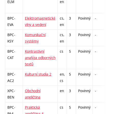
ELM
en
BPC-
Elektromagnetické
cs,
3
Povinný
-
zá,z
EVA
vlny a vedení
en
BPC-
Komunikační
cs,
3
Povinný
-
zá,z
KSY
systémy
en
BPC-
Kontrastivní
cs
5
Povinný
-
zá,z
CAT
analýza odborných
textů
BPC-
Kulturní studia 2
en,
5
Povinný
-
zk
AC2
cs
XPC-
Obchodní
en
3
Povinný
-
zá,z
BEN
angličtina
BPC-
Praktická
cs
5
Povinný
-
zk
PA4
angličtina 4