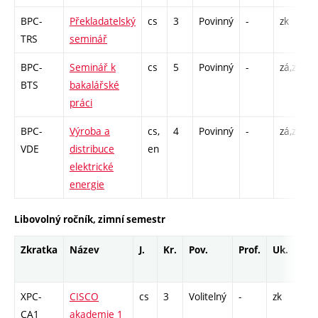
BPC-
Překladatelský
cs
3
Povinný
-
zk
S
TRS
seminář
BPC-
Seminář k
cs
5
Povinný
-
zá,zk
S
BTS
bakalářské
práci
BPC-
Výroba a
cs,
4
Povinný
-
zá,zk
P
VDE
distribuce
en
S
elektrické
energie
Libovolný ročník, zimní semestr
Zkratka
Název
J.
Kr.
Pov.
Prof.
Uk.
Ho
ro
XPC-
CISCO
cs
3
Volitelný
-
zk
P -
CA1
akademie 1
L 