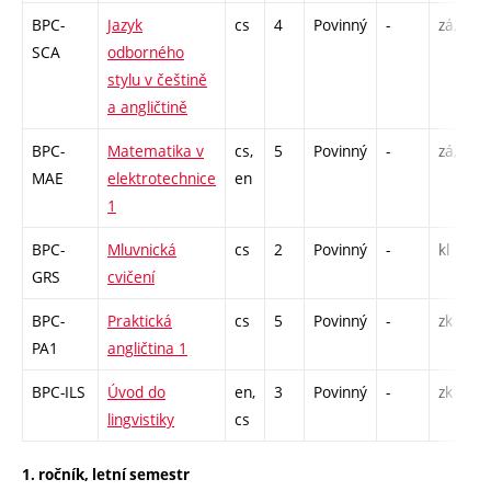
BPC-
Jazyk
cs
4
Povinný
-
zá,zk
SCA
odborného
stylu v češtině
a angličtině
BPC-
Matematika v
cs,
5
Povinný
-
zá,zk
MAE
elektrotechnice
en
1
BPC-
Mluvnická
cs
2
Povinný
-
kl
GRS
cvičení
BPC-
Praktická
cs
5
Povinný
-
zk
PA1
angličtina 1
BPC-ILS
Úvod do
en,
3
Povinný
-
zk
lingvistiky
cs
1. ročník, letní semestr