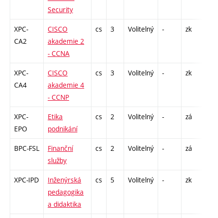
Security
XPC-
CISCO
cs
3
Volitelný
-
zk
P -
CA2
akademie 2
L -
- CCNA
XPC-
CISCO
cs
3
Volitelný
-
zk
L -
CA4
akademie 4
- CCNP
XPC-
Etika
cs
2
Volitelný
-
zá
P -
EPO
podnikání
BPC-FSL
Finanční
cs
2
Volitelný
-
zá
P -
služby
XPC-IPD
Inženýrská
cs
5
Volitelný
-
zk
P -
pedagogika
a didaktika