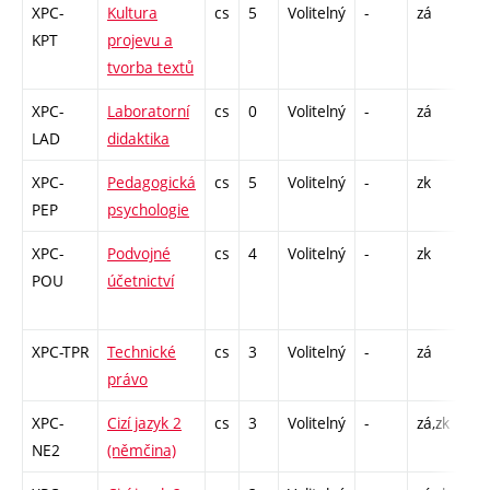
XPC-
Kultura
cs
5
Volitelný
-
zá
P -
KPT
projevu a
CO
tvorba textů
26
XPC-
Laboratorní
cs
0
Volitelný
-
zá
P -
LAD
didaktika
XPC-
Pedagogická
cs
5
Volitelný
-
zk
P -
PEP
psychologie
XPC-
Podvojné
cs
4
Volitelný
-
zk
P -
POU
účetnictví
CO
26
XPC-TPR
Technické
cs
3
Volitelný
-
zá
P -
právo
XPC-
Cizí jazyk 2
cs
3
Volitelný
-
zá,zk
Cj 
NE2
(němčina)