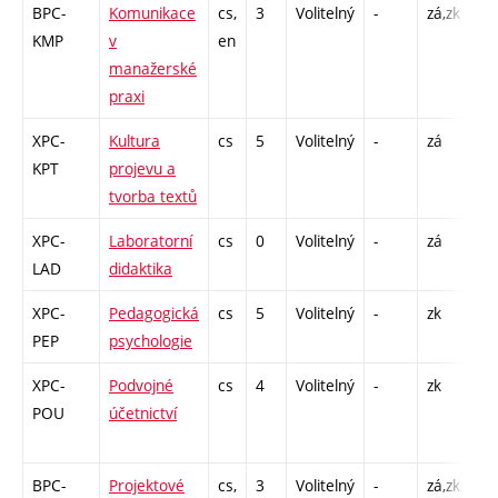
BPC-
Komunikace
cs,
3
Volitelný
-
zá,zk
CO
KMP
v
en
26
manažerské
praxi
XPC-
Kultura
cs
5
Volitelný
-
zá
P -
KPT
projevu a
CO
tvorba textů
26
XPC-
Laboratorní
cs
0
Volitelný
-
zá
P 
LAD
didaktika
XPC-
Pedagogická
cs
5
Volitelný
-
zk
P 
PEP
psychologie
XPC-
Podvojné
cs
4
Volitelný
-
zk
P -
POU
účetnictví
CO
26
BPC-
Projektové
cs,
3
Volitelný
-
zá,zk
P -