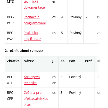
MTD
technická
en
dokumentace
BPC-
Počítače a
cs
4
Povinný
-
kl
POP
programování
BPC-
Praktická
cs
5
Povinný
-
zk
PA2
angličtina 2
2. ročník, zimní semestr
Zkratka
Název
J.
Kr.
Pov.
Prof.
Uk.
BPC-
Analogová
cs,
3
Povinný
-
kl
ATE
technika
en
BPC-
Čeština pro
cs
3
Povinný
-
zá,zk
CPP
překladatelskou
praxi