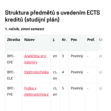
Struktura předmětů s uvedením ECTS
kreditů (studijní plán)
1. ročník, zimní semestr
Zkratka
Název
J.
Kr.
Pov.
Prof.
Uk.
BPC-
Angličtina pro
en
3
Povinný
-
zk
EFE
inženýry
BPC-
Elektrotechnika
cs,
4
Povinný
-
zá,zk
ELE
en
BPC-
Fyzika v
cs,
5
Povinný
-
zá,zk
FYE
elektrotechnice
en