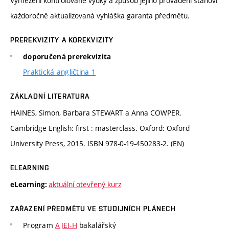
Vymezení kontrolované výuky a způsob jejího provádění stanoví
každoročně aktualizovaná vyhláška garanta předmětu.
PREREKVIZITY A KOREKVIZITY
doporučená prerekvizita
Praktická angličtina 1
ZÁKLADNÍ LITERATURA
HAINES, Simon, Barbara STEWART a Anna COWPER.
Cambridge English: first : masterclass. Oxford: Oxford
University Press, 2015. ISBN 978-0-19-450283-2. (EN)
ELEARNING
aktuální otevřený kurz
eLearning:
ZAŘAZENÍ PŘEDMĚTU VE STUDIJNÍCH PLÁNECH
Program
AJEI-H
bakalářský