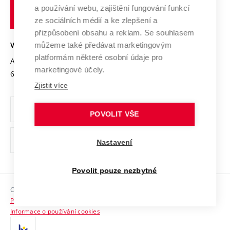
učení
Služby univerzity
Transfer znalostí
a používání webu, zajištění fungování funkcí
technické
Podnikavá univerzita / ContriBUTe
Mezinárodní dohody
ze sociálních médií a ke zlepšení a
Open Science
v
Bezpečná univerzita
přizpůsobení obsahu a reklam. Se souhlasem
Univerzitní sítě
Brně
Projekty
můžeme také předávat marketingovým
VYSOKÉ UČENÍ TECHNICKÉ V BRNĚ
Vyznamenání
platformám některé osobní údaje pro
Projekty ze strukturálních fondů
Antonínská 548/1
www.vut.cz
marketingové účely.
Organizační struktura
602 00 Brno
vut@vutbr.cz
Specifický výzkum
Zjistit více
Úřední deska
Ochrana osobních údajů
POVOLIT VŠE
(externí
Pracovní příležitosti
Nastavení
odkaz)
Podpora a rozvoj zaměstnanců a studujících
Povolit pouze nezbytné
Rovné příležitosti
Copyright © 2026 VUT
Sociální bezpečí
Prohlášení o přístupnosti
HR Award
Informace o používání cookies