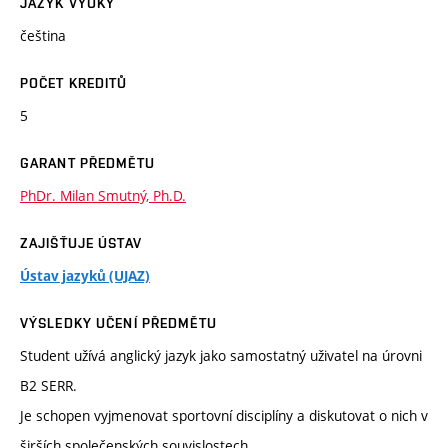
JAZYK VÝUKY
čeština
POČET KREDITŮ
5
GARANT PŘEDMĚTU
PhDr. Milan Smutný, Ph.D.
ZAJIŠŤUJE ÚSTAV
Ústav jazyků (UJAZ)
VÝSLEDKY UČENÍ PŘEDMĚTU
Student užívá anglický jazyk jako samostatný uživatel na úrovni
B2 SERR.
Je schopen vyjmenovat sportovní disciplíny a diskutovat o nich v
širších společenských souvislostech