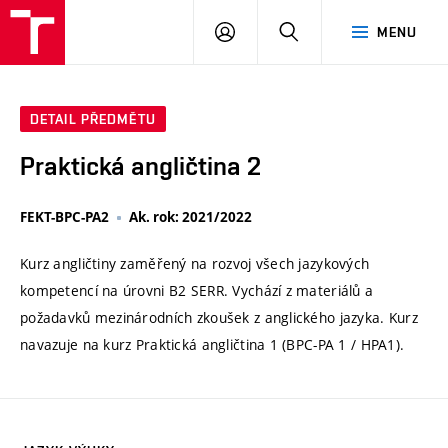
VUT
PŘIHLÁSIT
HLEDAT
MENU
SE
DETAIL PŘEDMĚTU
Praktická angličtina 2
FEKT-BPC-PA2
Ak. rok: 2021/2022
Kurz angličtiny zaměřený na rozvoj všech jazykových
kompetencí na úrovni B2 SERR. Vychází z materiálů a
požadavků mezinárodních zkoušek z anglického jazyka. Kurz
navazuje na kurz Praktická angličtina 1 (BPC-PA 1 / HPA1).