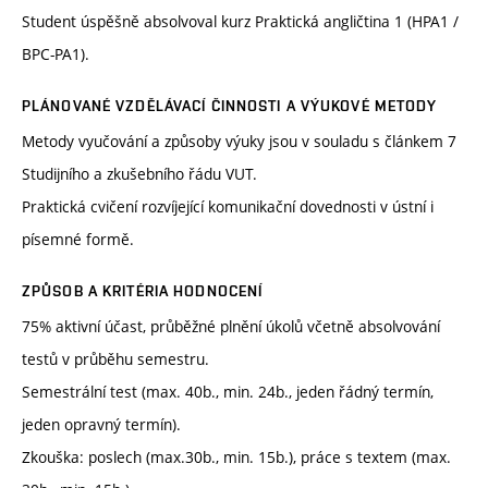
Student úspěšně absolvoval kurz Praktická angličtina 1 (HPA1 /
BPC-PA1).
PLÁNOVANÉ VZDĚLÁVACÍ ČINNOSTI A VÝUKOVÉ METODY
Metody vyučování a způsoby výuky jsou v souladu s článkem 7
Studijního a zkušebního řádu VUT.
Praktická cvičení rozvíjející komunikační dovednosti v ústní i
písemné formě.
ZPŮSOB A KRITÉRIA HODNOCENÍ
75% aktivní účast, průběžné plnění úkolů včetně absolvování
testů v průběhu semestru.
Semestrální test (max. 40b., min. 24b., jeden řádný termín,
jeden opravný termín).
Zkouška: poslech (max.30b., min. 15b.), práce s textem (max.