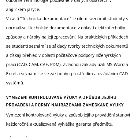
odborné terminologie používané v daných oblastech v
anglickém jazyce.
V části "Technická dokumentace" je cílem seznámit studenty s
normalizací technické dokumentace v oblasti elektrotechniky,
způsoby a nároky na její zpracování. Na praktických příkladech
se studenti seznámí se základy tvorby technických dokumentů
a získají přehled v oblasti počítačové podpory inženýrských
prací (CAD, CAM, CAE, PDM). Zvládnou základy užití MS Word a
Excel a seznámí se se základním prostředím a ovládáním CAD
systémů.
VYMEZENÍ KONTROLOVANÉ VÝUKY A ZPŮSOB JEJÍHO
PROVÁDĚNÍ A FORMY NAHRAZOVÁNÍ ZAMEŠKANÉ VÝUKY
Vymezení kontrolované výuky a způsob jejího provádění stanoví
každoročně aktualizovaná vyhláška garanta předmětu.