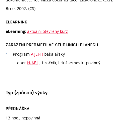
Brno: 2002. (CS)
ELEARNING
aktuální otevřený kurz
eLearning:
ZAŘAZENÍ PŘEDMĚTU VE STUDIJNÍCH PLÁNECH
Program
AJEI-H
bakalářský
obor
H-AEI
, 1 ročník, letní semestr, povinný
Typ (způsob) výuky
PŘEDNÁŠKA
13 hod., nepovinná