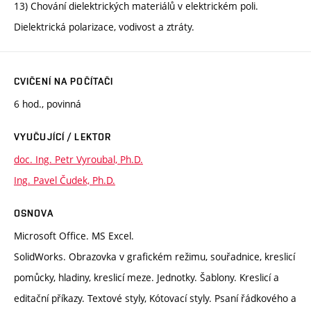
13) Chování dielektrických materiálů v elektrickém poli.
Dielektrická polarizace, vodivost a ztráty.
CVIČENÍ NA POČÍTAČI
6 hod., povinná
VYUČUJÍCÍ / LEKTOR
doc. Ing. Petr Vyroubal, Ph.D.
Ing. Pavel Čudek, Ph.D.
OSNOVA
Microsoft Office. MS Excel.
SolidWorks. Obrazovka v grafickém režimu, souřadnice, kreslicí
pomůcky, hladiny, kreslicí meze. Jednotky. Šablony. Kreslicí a
editační příkazy. Textové styly, Kótovací styly. Psaní řádkového a