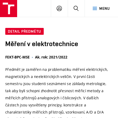
VUT
PŘIHLÁSIT
HLEDAT
MENU
SE
DETAIL PŘEDMĚTU
Měření v elektrotechnice
FEKT-BPC-MSE
Ak. rok: 2021/2022
Předmět je zaměřen na problematiku měření elektrických,
magnetických a neelektrických veličin. V první části
semestru jsou studenti seznámeni se základy metrologie,
tak aby byli schopni zhodnotit přesnost měřicí metody a
měřicích přístrojů analogových i číslicových. V dalších
částech jsou vysvětleny principy, konstrukce a
charakteristiky měřicích přístrojů, vzorkovaní, A/D a D/A