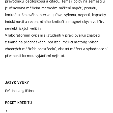
převodníků, osciloskopů a čítačů. Téměř polovina semestru
je věnována měřicím metodám měření napětí, proudu,
kmitočtu, časového intervalu, fáze, výkonu, odporů, kapacity,
indukčnosti a rezonančního kmitočtu, magnetických veličin,
neelektrických veličin.
V laboratorním cvičení si studenti v praxi ověřují znalosti
získané na přednáškách: realizaci měřicí metody, výběr
vhodných měřicích prostředků, vlastní měření a vyhodnocení
přesnosti formou vyjádření nejistot.
JAZYK VÝUKY
čeština, angličtina
POČET KREDITŮ
3