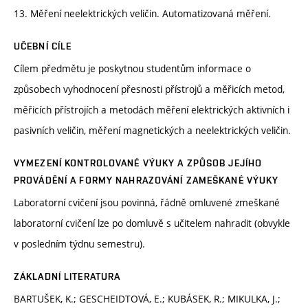
13. Měření neelektrických veličin. Automatizovaná měření.
UČEBNÍ CÍLE
Cílem předmětu je poskytnou studentům informace o
způsobech vyhodnocení přesnosti přístrojů a měřicích metod,
měřicích přístrojích a metodách měření elektrických aktivních i
pasivních veličin, měření magnetických a neelektrických veličin.
VYMEZENÍ KONTROLOVANÉ VÝUKY A ZPŮSOB JEJÍHO
PROVÁDĚNÍ A FORMY NAHRAZOVÁNÍ ZAMEŠKANÉ VÝUKY
Laboratorní cvičení jsou povinná, řádně omluvené zmeškané
laboratorní cvičení lze po domluvě s učitelem nahradit (obvykle
v posledním týdnu semestru).
ZÁKLADNÍ LITERATURA
BARTUŠEK, K.; GESCHEIDTOVÁ, E.; KUBÁSEK, R.; MIKULKA, J.;