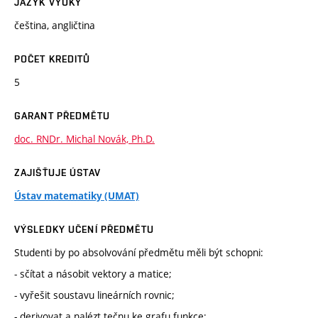
JAZYK VÝUKY
čeština, angličtina
POČET KREDITŮ
5
GARANT PŘEDMĚTU
doc. RNDr. Michal Novák, Ph.D.
ZAJIŠŤUJE ÚSTAV
Ústav matematiky (UMAT)
VÝSLEDKY UČENÍ PŘEDMĚTU
Studenti by po absolvování předmětu měli být schopni:
- sčítat a násobit vektory a matice;
- vyřešit soustavu lineárních rovnic;
- derivovat a nalézt tečnu ke grafu funkce;