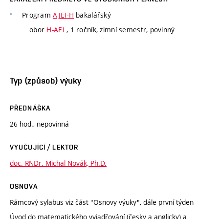
Program
AJEI-H
bakalářský
obor
H-AEI
, 1 ročník, zimní semestr, povinný
Typ (způsob) výuky
PŘEDNÁŠKA
26 hod., nepovinná
VYUČUJÍCÍ / LEKTOR
doc. RNDr. Michal Novák, Ph.D.
OSNOVA
Rámcový sylabus viz část "Osnovy výuky", dále první týden
Úvod do matematického vyjadřování (česky a anglicky) a