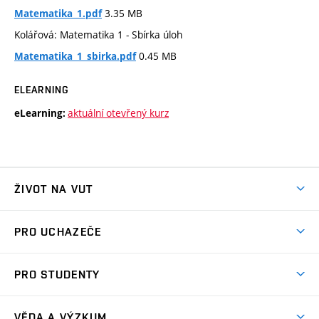
3.35 MB
Matematika_1.pdf
Kolářová: Matematika 1 - Sbírka úloh
0.45 MB
Matematika_1_sbirka.pdf
ELEARNING
aktuální otevřený kurz
eLearning:
ŽIVOT NA VUT
Atmosféra VUT
PRO UCHAZEČE
Prostory školy
Proč na VUT
Koleje
PRO STUDENTY
Studijní programy
Stravování
Předměty
Studijní předpisy
Studium a stáže v zahraničí
Stipendia
Dny otevřených dveří
VĚDA A VÝZKUM
Sport na VUT