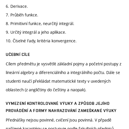
6. Derivace.
7. Průběh funkce.
8. Primitivní funkce, neurčitý integrál.
9. Určitý integrál a jeho aplikace.
10. Číselné řady, kritéria konvergence.
UČEBNÍ CÍLE
Cílem předmětu je vysvětlit základní pojmy a početní postupy z
lineární algebry a diferenciálního a integrálního počtu. Dále se
studenti naučí překládat matematické texty v uvedených
oblastech (z angličtiny do češtiny a naopak).
VYMEZENÍ KONTROLOVANÉ VÝUKY A ZPŮSOB JEJÍHO
PROVÁDĚNÍ A FORMY NAHRAZOVÁNÍ ZAMEŠKANÉ VÝUKY
Přednášky nejsou povinné, cvičení jsou povinná. V přpadě
nařízené karantény se postupuje podle fakultních předpisů.