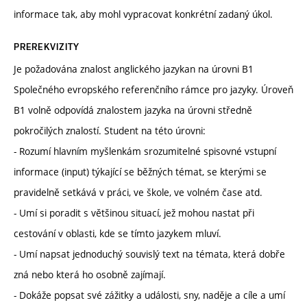
informace tak, aby mohl vypracovat konkrétní zadaný úkol.
PREREKVIZITY
Je požadována znalost anglického jazykan na úrovni B1
Společného evropského referenčního rámce pro jazyky. Úroveň
B1 volně odpovídá znalostem jazyka na úrovni středně
pokročilých znalostí. Student na této úrovni:
- Rozumí hlavním myšlenkám srozumitelné spisovné vstupní
informace (input) týkající se běžných témat, se kterými se
pravidelně setkává v práci, ve škole, ve volném čase atd.
- Umí si poradit s většinou situací, jež mohou nastat při
cestování v oblasti, kde se tímto jazykem mluví.
- Umí napsat jednoduchý souvislý text na témata, která dobře
zná nebo která ho osobně zajímají.
- Dokáže popsat své zážitky a události, sny, naděje a cíle a umí