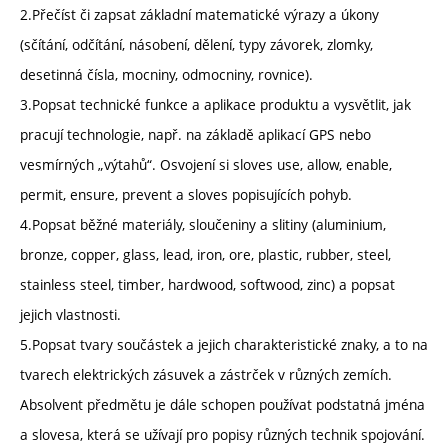
2.Přečíst či zapsat základní matematické výrazy a úkony
(sčítání, odčítání, násobení, dělení, typy závorek, zlomky,
desetinná čísla, mocniny, odmocniny, rovnice).
3.Popsat technické funkce a aplikace produktu a vysvětlit, jak
pracují technologie, např. na základě aplikací GPS nebo
vesmírných „výtahů“. Osvojení si sloves use, allow, enable,
permit, ensure, prevent a sloves popisujících pohyb.
4.Popsat běžné materiály, sloučeniny a slitiny (aluminium,
bronze, copper, glass, lead, iron, ore, plastic, rubber, steel,
stainless steel, timber, hardwood, softwood, zinc) a popsat
jejich vlastnosti.
5.Popsat tvary součástek a jejich charakteristické znaky, a to na
tvarech elektrických zásuvek a zástrček v různých zemích.
Absolvent předmětu je dále schopen používat podstatná jména
a slovesa, která se užívají pro popisy různých technik spojování.