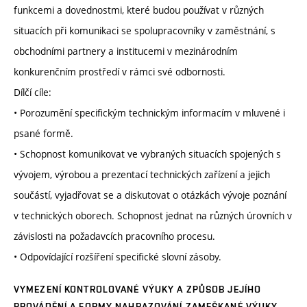
funkcemi a dovednostmi, které budou používat v různých
situacích při komunikaci se spolupracovníky v zaměstnání, s
obchodními partnery a institucemi v mezinárodním
konkurenčním prostředí v rámci své odbornosti.
Dílčí cíle:
• Porozumění specifickým technickým informacím v mluvené i
psané formě.
• Schopnost komunikovat ve vybraných situacích spojených s
vývojem, výrobou a prezentací technických zařízení a jejich
součástí, vyjadřovat se a diskutovat o otázkách vývoje poznání
v technických oborech. Schopnost jednat na různých úrovních v
závislosti na požadavcích pracovního procesu.
• Odpovídající rozšíření specifické slovní zásoby.
VYMEZENÍ KONTROLOVANÉ VÝUKY A ZPŮSOB JEJÍHO
PROVÁDĚNÍ A FORMY NAHRAZOVÁNÍ ZAMEŠKANÉ VÝUKY