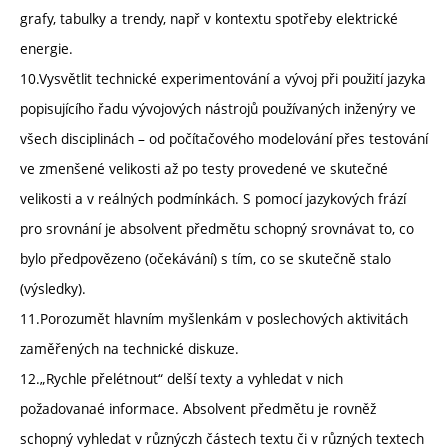
grafy, tabulky a trendy, např v kontextu spotřeby elektrické
energie.
10.Vysvětlit technické experimentování a vývoj při použití jazyka
popisujícího řadu vývojových nástrojů používaných inženýry ve
všech disciplinách – od počítačového modelování přes testování
ve zmenšené velikosti až po testy provedené ve skutečné
velikosti a v reálných podmínkách. S pomocí jazykových frází
pro srovnání je absolvent předmětu schopný srovnávat to, co
bylo předpovězeno (očekávání) s tím, co se skutečně stalo
(výsledky).
11.Porozumět hlavním myšlenkám v poslechových aktivitách
zaměřených na technické diskuze.
12.„Rychle přelétnout“ delší texty a vyhledat v nich
požadovanaé informace. Absolvent předmětu je rovněž
schopný vyhledat v různýczh částech textu či v různých textech