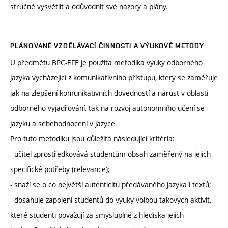
stručně vysvětlit a odůvodnit své názory a plány.
PLÁNOVANÉ VZDĚLÁVACÍ ČINNOSTI A VÝUKOVÉ METODY
U předmětu BPC-EFE je použita metodika výuky odborného
jazyka vycházející z komunikativního přístupu, který se zaměřuje
jak na zlepšení komunikativních dovedností a nárust v oblasti
odborného vyjadřování, tak na rozvoj autonomního učení se
jazyku a sebehodnocení v jazyce.
Pro tuto metodiku jsou důležitá následující kritéria:
- učitel zprostředkovává studentům obsah zaměřený na jejich
specifické potřeby (relevance);
- snaží se o co největší autenticitu předávaného jazyka i textů;
- dosahuje zapojení studentů do výuky volbou takových aktivit,
které studenti považují za smysluplné z hlediska jejich