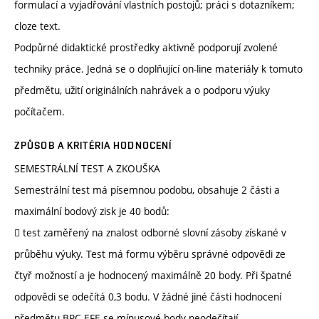
formulací a vyjadřování vlastních postojů; práci s dotazníkem;
cloze text.
Podpůrné didaktické prostředky aktivně podporují zvolené
techniky práce. Jedná se o doplňující on-line materiály k tomuto
předmětu, užití originálních nahrávek a o podporu výuky
počítačem.
ZPŮSOB A KRITÉRIA HODNOCENÍ
SEMESTRÁLNÍ TEST A ZKOUŠKA
Semestrální test má písemnou podobu, obsahuje 2 části a
maximální bodový zisk je 40 bodů:
 test zaměřený na znalost odborné slovní zásoby získané v
průběhu výuky. Test má formu výběru správné odpovědi ze
čtyř možností a je hodnocený maximálně 20 body. Při špatné
odpovědi se odečítá 0,3 bodu. V žádné jiné části hodnocení
předmětu BPC-EFE se mínusové body neodečítají.