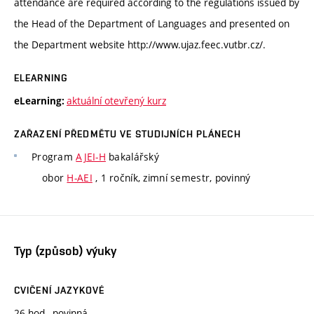
attendance are required according to the regulations issued by
the Head of the Department of Languages and presented on
the Department website http://www.ujaz.feec.vutbr.cz/.
ELEARNING
aktuální otevřený kurz
eLearning:
ZAŘAZENÍ PŘEDMĚTU VE STUDIJNÍCH PLÁNECH
Program
AJEI-H
bakalářský
obor
H-AEI
, 1 ročník, zimní semestr, povinný
Typ (způsob) výuky
CVIČENÍ JAZYKOVÉ
26 hod., povinná