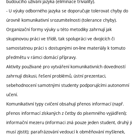
budoucího užívání jazyka (eliminace triviality).
- U výuky odborného jazyka se doporučuje tolerovat chyby do
úrovně komunikativní srozumitelnosti (tolerance chyby).
Organizační formy výuky u této metodiky zahrnují jak
skupinovou práci ve třídě, tak spolupráci ve dvojicích či
samostatnou práci s dostupnými on-line materiály k tomuto
předmětu v rámci domácí přípravy.
Aktivity používané pro vytváření komunikativních dovedností
zahrnují diskusi, řešení problémů, ústní prezentaci,
sebehodnocení samotnými studenty podporujícími autonomní
učení.
Komunikativní typy cvičení obsahují přenos informací (např.
přenos informací získaných z četby do písemného vyjádření);
informační mezeru (informaci zná pouze jeden student, druhý ji
musí zjistit); parafrázování vedoucí k obměňování myšlenek,