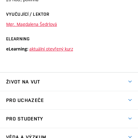
VYUČUJÍCÍ / LEKTOR
Mgr. Magdalena Šedrlová
ELEARNING
aktuální otevřený kurz
eLearning:
ŽIVOT NA VUT
Atmosféra VUT
PRO UCHAZEČE
Prostory školy
Proč na VUT
Koleje
PRO STUDENTY
Studijní programy
Stravování
Předměty
Studijní předpisy
Studium a stáže v zahraničí
Stipendia
Dny otevřených dveří
VĚDA A VÝZKUM
Sport na VUT