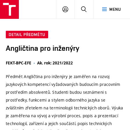
VUT
PŘIHLÁSIT
HLEDAT
MENU
SE
DETAIL PŘEDMĚTU
Angličtina pro inženýry
FEKT-BPC-EFE
Ak. rok: 2021/2022
Předmět Angličtina pro inženýry je zaměřen na rozvoj
jazykových kompetencí vyžadovaných budoucím pracovním
prostředím absolventů. Studenti budou seznámeni s
prostředky, funkcemi a stylem odborného jazyka se
zvláštním zřetelem na terminologii technických oborů. Výuka
je zaměřena na vývoj a výrobní proces, popis a prezentací
technologií, zařízení a jejich součástí, popis technických