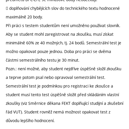
 doplňování chybějících slov do technického textu hodnocené
maximálně 20 body.
Při práci s testem studentům není umožněno používat slovník.
Aby se student mohl zaregistrovat na zkoušku, musí získat
minimálně 60% ze 40 možných, tj. 24 bodů. Semestrální test je
možno opakovat pouze jednou. Doba pro práci se dvěma
částmi semestrálního testu je 30 minut.
Pozn.: není možné, aby student nejdříve úspěšně složil zkoušku
a teprve potom psal nebo opravoval semestrální test.
Semestrální test je podmínkou pro registraci ke zkoušce a
student musí tento test úspěšně složit před skládáním vlastní
zkoušky (viz Směrnice děkana FEKT doplňující studijní a zkušební
řád VUT). Student rovněž nemá možnost opakovat test z
důvodu lepšího hodnocení.