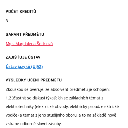
POČET KREDITŮ
3
GARANT PŘEDMĚTU
Mgr. Magdalena Šedrlová
ZAJIŠŤUJE ÚSTAV
Ústav jazyků (UJAZ)
VÝSLEDKY UČENÍ PŘEDMĚTU
Zkouškou se ověřuje, že absolvent předmětu je schopen:
1.Zúčastnit se diskusí týkajících se základních témat z
elektrotechniky (elektrické obvody, elektrický proud, elektrické
vodiče) a témat z jeho studijního oboru, a to na základě nově
získané odborné slovní zásoby.