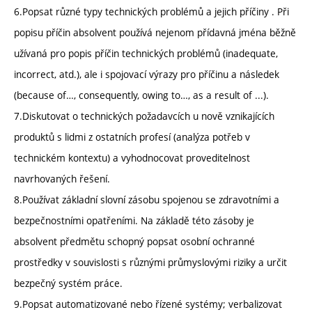
6.Popsat různé typy technických problémů a jejich příčiny . Při
popisu příčin absolvent používá nejenom přídavná jména běžně
užívaná pro popis příčin technických problémů (inadequate,
incorrect, atd.), ale i spojovací výrazy pro příčinu a následek
(because of…, consequently, owing to…, as a result of ...).
7.Diskutovat o technických požadavcích u nově vznikajících
produktů s lidmi z ostatních profesí (analýza potřeb v
technickém kontextu) a vyhodnocovat proveditelnost
navrhovaných řešení.
8.Používat základní slovní zásobu spojenou se zdravotními a
bezpečnostními opatřeními. Na základě této zásoby je
absolvent předmětu schopný popsat osobní ochranné
prostředky v souvislosti s různými průmyslovými riziky a určit
bezpečný systém práce.
9.Popsat automatizované nebo řízené systémy; verbalizovat