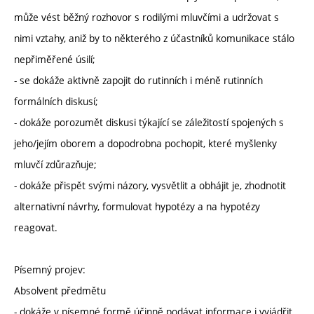
může vést běžný rozhovor s rodilými mluvčími a udržovat s
nimi vztahy, aniž by to některého z účastníků komunikace stálo
nepřiměřené úsilí;
- se dokáže aktivně zapojit do rutinních i méně rutinních
formálních diskusí;
- dokáže porozumět diskusi týkající se záležitostí spojených s
jeho/jejím oborem a dopodrobna pochopit, které myšlenky
mluvčí zdůrazňuje;
- dokáže přispět svými názory, vysvětlit a obhájit je, zhodnotit
alternativní návrhy, formulovat hypotézy a na hypotézy
reagovat.
Písemný projev:
Absolvent předmětu
- dokáže v písemné formě účinně podávat informace i vyjádřit