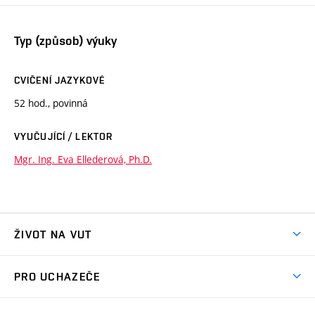
Typ (způsob) výuky
CVIČENÍ JAZYKOVÉ
52 hod., povinná
VYUČUJÍCÍ / LEKTOR
Mgr. Ing. Eva Ellederová, Ph.D.
ŽIVOT NA VUT
Atmosféra VUT
PRO UCHAZEČE
Prostory školy
Proč na VUT
Koleje