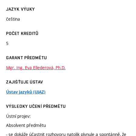
JAZYK VÝUKY
čeština
POČET KREDITŮ
5
GARANT PŘEDMĚTU
Mgr. Ing. Eva Ellederová, Ph.D.
ZAJIŠŤUJE ÚSTAV
Ústav jazyků (UJAZ)
VÝSLEDKY UČENÍ PŘEDMĚTU
Ústní projev:
Absolvent předmětu
- se dokáže účastnit rozhovoru natolik plynule a spontánně, že