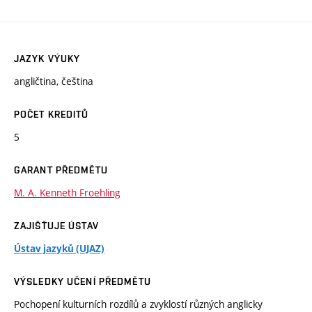
JAZYK VÝUKY
angličtina, čeština
POČET KREDITŮ
5
GARANT PŘEDMĚTU
M. A. Kenneth Froehling
ZAJIŠŤUJE ÚSTAV
Ústav jazyků (UJAZ)
VÝSLEDKY UČENÍ PŘEDMĚTU
Pochopení kulturních rozdílů a zvyklostí různých anglicky