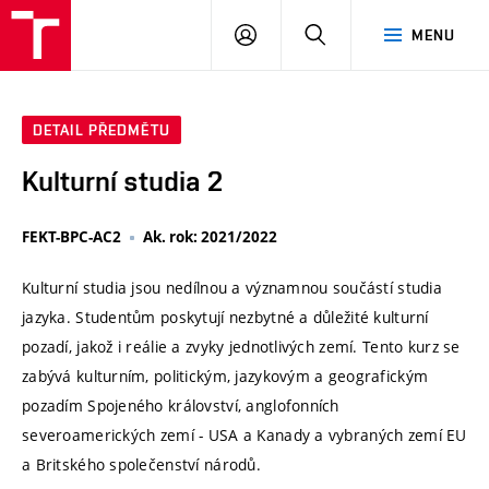
VUT
PŘIHLÁSIT
HLEDAT
MENU
SE
DETAIL PŘEDMĚTU
Kulturní studia 2
FEKT-BPC-AC2
Ak. rok: 2021/2022
Kulturní studia jsou nedílnou a významnou součástí studia
jazyka. Studentům poskytují nezbytné a důležité kulturní
pozadí, jakož i reálie a zvyky jednotlivých zemí. Tento kurz se
zabývá kulturním, politickým, jazykovým a geografickým
pozadím Spojeného království, anglofonních
severoamerických zemí - USA a Kanady a vybraných zemí EU
a Britského společenství národů.