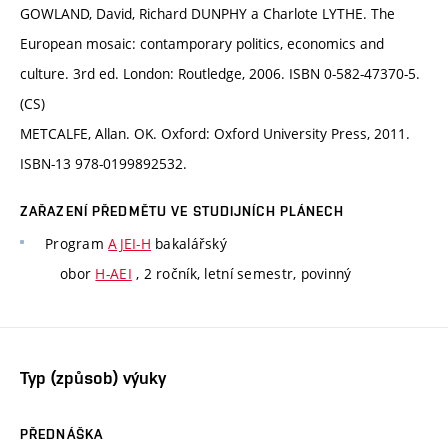
GOWLAND, David, Richard DUNPHY a Charlote LYTHE. The
European mosaic: contamporary politics, economics and
culture. 3rd ed. London: Routledge, 2006. ISBN 0-582-47370-5.
(CS)
METCALFE, Allan. OK. Oxford: Oxford University Press, 2011.
ISBN-13 978-0199892532.
ZAŘAZENÍ PŘEDMĚTU VE STUDIJNÍCH PLÁNECH
Program
AJEI-H
bakalářský
obor
H-AEI
, 2 ročník, letní semestr, povinný
Typ (způsob) výuky
PŘEDNÁŠKA