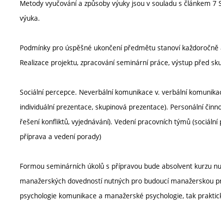
Metody vyučování a způsoby výuky jsou v souladu s článkem 7 S
výuka.
Podmínky pro úspěšné ukončení předmětu stanoví každoročně a
Realizace projektu, zpracování seminární práce, výstup před sk
Sociální percepce. Neverbální komunikace v. verbální komunikac
individuální prezentace, skupinová prezentace). Personální činno
řešení konfliktů, vyjednávání). Vedení pracovních týmů (sociální
příprava a vedení porady)
Formou seminárních úkolů s přípravou bude absolvent kurzu nuc
manažerských dovedností nutných pro budoucí manažerskou prác
psychologie komunikace a manažerské psychologie, tak prakti