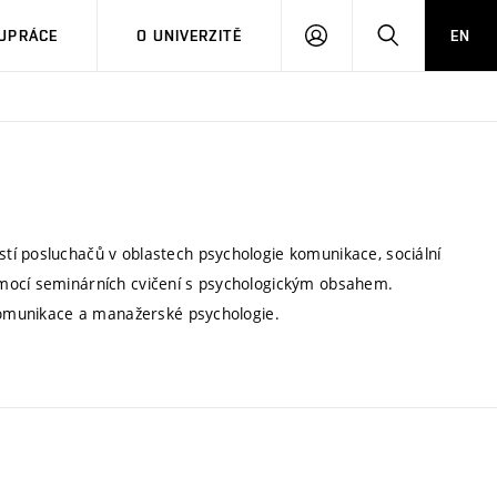
PŘIHLÁSIT
HLEDAT
UPRÁCE
O UNIVERZITĚ
EN
SE
tí posluchačů v oblastech psychologie komunikace, sociální
omocí seminárních cvičení s psychologickým obsahem.
 komunikace a manažerské psychologie.