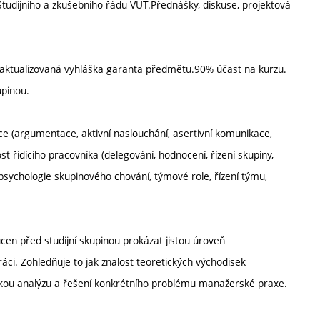
tudijního a zkušebního řádu VUT.Přednášky, diskuse, projektová
ktualizovaná vyhláška garanta předmětu.90% účast na kurzu.
upinou.
e (argumentace, aktivní naslouchání, asertivní komunikace,
st řídícího pracovníka (delegování, hodnocení, řízení skupiny,
 psychologie skupinového chování, týmové role, řízení týmu,
en před studijní skupinou prokázat jistou úroveň
i. Zohledňuje to jak znalost teoretických východisek
ckou analýzu a řešení konkrétního problému manažerské praxe.