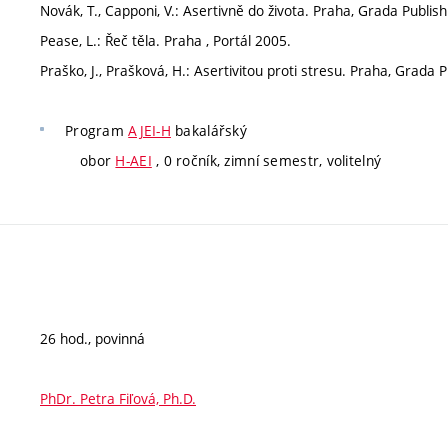
Novák, T., Capponi, V.: Asertivně do života. Praha, Grada Publish
Pease, L.: Řeč těla. Praha , Portál 2005.
Praško, J., Prašková, H.: Asertivitou proti stresu. Praha, Grada P
Program
AJEI-H
bakalářský
obor
H-AEI
, 0 ročník, zimní semestr, volitelný
26 hod., povinná
PhDr. Petra Fiľová, Ph.D.