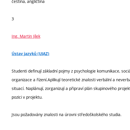
čeština, angličtina
3
Ing. Martin Jílek
Ústav jazyků (UJAZ)
Studenti definují základní pojmy z psychologie komunikace, sociá
organizace a řízení.Aplikují teoretické znalosti verbální a nev
situací. Naplánují, zorganizují a připraví plán skupinového projek
pozici v projektu.
Jsou požadovány znalosti na úrovni středoškolského studia.