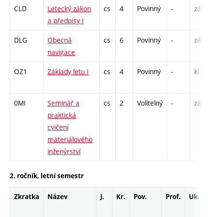
CLD
Letecký zákon
cs
4
Povinný
-
zá,zk
a předpisy I
DLG
Obecná
cs
6
Povinný
-
zá,zk
navigace
OZ1
Základy letu I
cs
4
Povinný
-
kl
0MI
Seminář a
cs
2
Volitelný
-
zá
praktická
cvičení
materiálového
inženýrství
2. ročník, letní semestr
Zkratka
Název
J.
Kr.
Pov.
Prof.
Uk.
H
r