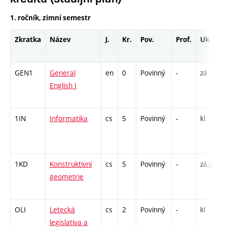
1. ročník, zimní semestr
Zkratka
Název
J.
Kr.
Pov.
Prof.
Uk.
GEN1
General
en
0
Povinný
-
zá
C
English I
/
1IN
Informatika
cs
5
Povinný
-
kl
P
1KD
Konstruktivní
cs
5
Povinný
-
zá,zk
P
geometrie
OLI
Letecká
cs
2
Povinný
-
kl
P
legislativa a