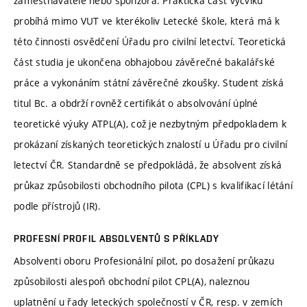
zaměstnavatele nebo sponzora. Praktická část výcviku
probíhá mimo VUT ve kterékoliv Letecké škole, která má k
této činnosti osvědčení Úřadu pro civilní letectví. Teoretická
část studia je ukončena obhajobou závěrečné bakalářské
práce a vykonáním státní závěrečné zkoušky. Student získá
titul Bc. a obdrží rovněž certifikát o absolvování úplné
teoretické výuky ATPL(A), což je nezbytným předpokladem k
prokázaní získaných teoretických znalostí u Úřadu pro civilní
letectví ČR. Standardně se předpokládá, že absolvent získá
průkaz způsobilosti obchodního pilota (CPL) s kvalifikací létání
podle přístrojů (IR).
PROFESNÍ PROFIL ABSOLVENTŮ S PŘÍKLADY
Absolventi oboru Profesionální pilot, po dosažení průkazu
způsobilosti alespoň obchodní pilot CPL(A), naleznou
uplatnění u řady leteckých společností v ČR, resp. v zemích