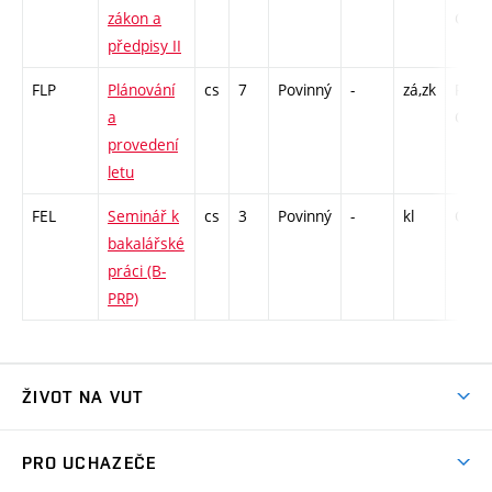
zákon a
C1 - 
předpisy II
FLP
Plánování
cs
7
Povinný
-
zá,zk
P - 52
a
C1 - 
provedení
letu
FEL
Seminář k
cs
3
Povinný
-
kl
C1 - 
bakalářské
práci (B-
PRP)
ŽIVOT NA VUT
Atmosféra VUT
PRO UCHAZEČE
Prostory školy