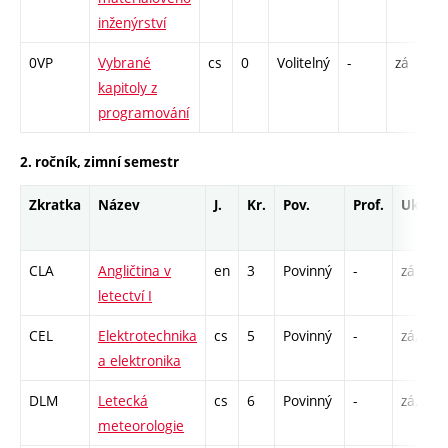
inženýrství
0VP
Vybrané
cs
0
Volitelný
-
zá
kapitoly z
programování
2. ročník, zimní semestr
Zkratka
Název
J.
Kr.
Pov.
Prof.
Uk.
CLA
Angličtina v
en
3
Povinný
-
zá
letectví I
CEL
Elektrotechnika
cs
5
Povinný
-
zá,zk
a elektronika
DLM
Letecká
cs
6
Povinný
-
zá,zk
meteorologie