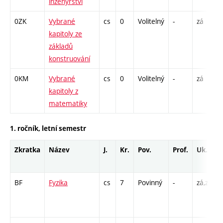
inženýrství
0ZK
Vybrané
cs
0
Volitelný
-
zá
P
kapitoly ze
základů
konstruování
0KM
Vybrané
cs
0
Volitelný
-
zá
P
kapitoly z
matematiky
1. ročník, letní semestr
Zkratka
Název
J.
Kr.
Pov.
Prof.
Uk.
BF
Fyzika
cs
7
Povinný
-
zá,zk
P
L