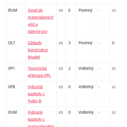
BUM
Úvod do
cs
6
Povinný
-
zá,zk
P
materiálových
L
věd a
inženýrství
DLT
Základy
cs
3
Povinný
-
kl
P
konstrukce
letadel
0P1
Teoretická
cs
2
Volitelný
-
zá
P
příprava PPL
0FB
Vybrané
cs
0
Volitelný
-
zá
P
kapitoly z
fyziky B
0UM
Vybrané
cs
0
Volitelný
-
zá
P
kapitoly z
materiálového