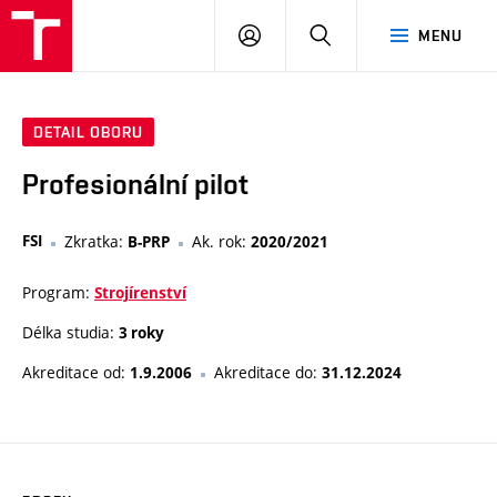
VUT
PŘIHLÁSIT
HLEDAT
MENU
SE
DETAIL OBORU
Profesionální pilot
FSI
Zkratka:
Ak. rok:
B-PRP
2020/2021
Program:
Strojírenství
Délka studia:
3 roky
Akreditace od:
Akreditace do:
1.9.2006
31.12.2024