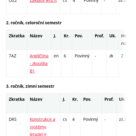
OZ2
Základy letu II
cs
4
Povinný
-
zá,zk
P
C
2. ročník, celoroční semestr
Zkratka
Název
J.
Kr.
Pov.
Prof.
Uk.
Hod.
rozsah
7AZ
Angličtina
en
6
Povinný
-
zk
Z - 1
- zkouška
B1
3. ročník, zimní semestr
Zkratka
Název
J.
Kr.
Pov.
Prof.
Uk.
H
r
DKS
Konstrukce a
cs
4
Povinný
-
zá,zk
P
systémy
C
letadel II