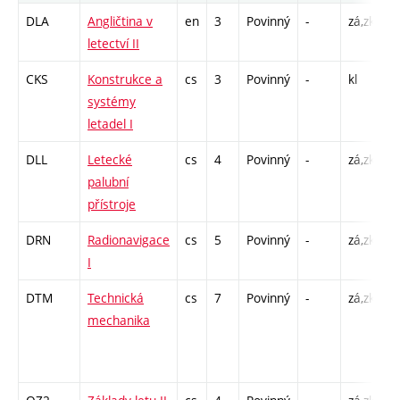
DLA
Angličtina v
en
3
Povinný
-
zá,zk
P
letectví II
C
CKS
Konstrukce a
cs
3
Povinný
-
kl
P
systémy
letadel I
DLL
Letecké
cs
4
Povinný
-
zá,zk
P
palubní
C
přístroje
DRN
Radionavigace
cs
5
Povinný
-
zá,zk
P
I
C
DTM
Technická
cs
7
Povinný
-
zá,zk
P
mechanika
C
/
1