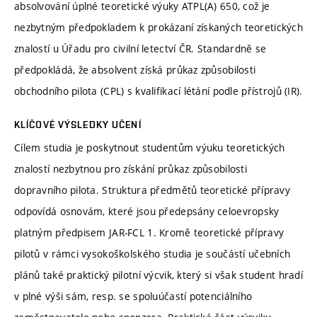
absolvování úplné teoretické výuky ATPL(A) 650, což je
nezbytným předpokladem k prokázaní získaných teoretických
znalostí u Úřadu pro civilní letectví ČR. Standardně se
předpokládá, že absolvent získá průkaz způsobilosti
obchodního pilota (CPL) s kvalifikací létání podle přístrojů (IR).
KLÍČOVÉ VÝSLEDKY UČENÍ
Cílem studia je poskytnout studentům výuku teoretických
znalostí nezbytnou pro získání průkaz způsobilosti
dopravního pilota. Struktura předmětů teoretické přípravy
odpovídá osnovám, které jsou předepsány celoevropsky
platným předpisem JAR-FCL 1. Kromě teoretické přípravy
pilotů v rámci vysokoškolského studia je součástí učebních
plánů také praktický pilotní výcvik, který si však student hradí
v plné výši sám, resp. se spoluúčastí potenciálního