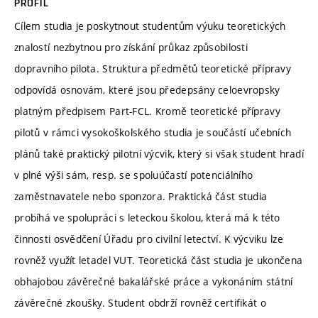
PROFIL
Cílem studia je poskytnout studentům výuku teoretických
znalostí nezbytnou pro získání průkaz způsobilosti
dopravního pilota. Struktura předmětů teoretické přípravy
odpovídá osnovám, které jsou předepsány celoevropsky
platným předpisem Part-FCL. Kromě teoretické přípravy
pilotů v rámci vysokoškolského studia je součástí učebních
plánů také praktický pilotní výcvik, který si však student hradí
v plné výši sám, resp. se spoluúčastí potenciálního
zaměstnavatele nebo sponzora. Praktická část studia
probíhá ve spolupráci s leteckou školou, která má k této
činnosti osvědčení Úřadu pro civilní letectví. K výcviku lze
rovněž využít letadel VUT. Teoretická část studia je ukončena
obhajobou závěrečné bakalářské práce a vykonáním státní
závěrečné zkoušky. Student obdrží rovněž certifikát o