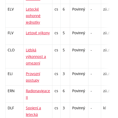
ELV
Letecké
cs
6
Povinný
-
zá,zk
P
pohonné
C
jednotky
FLV
Letové výkony
cs
5
Povinný
-
zá,zk
P
C
CLO
Lidská
cs
5
Povinný
-
zá,zk
P
výkonnost a
C
omezení
ELI
Provozní
cs
3
Povinný
-
zá,zk
P
postupy
C
ERN
Radionavigace
cs
6
Povinný
-
zá,zk
P
II
C
DLF
Spojení a
cs
3
Povinný
-
kl
P
letecká
C