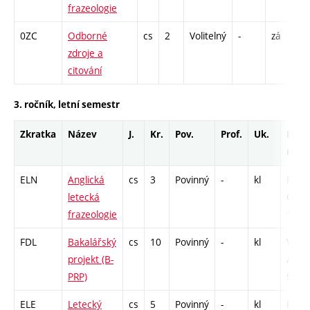
frazeologie
0ZC
Odborné
cs
2
Volitelný
-
zá
C
zdroje a
1
citování
3. ročník, letní semestr
Zkratka
Název
J.
Kr.
Pov.
Prof.
Uk.
Hod.
rozs
ELN
Anglická
cs
3
Povinný
-
kl
P - 26
letecká
CPP -
frazeologie
13
FDL
Bakalářský
cs
10
Povinný
-
kl
VB - 
projekt (B-
/ CPP
PRP)
52
ELE
Letecký
cs
5
Povinný
-
kl
P - 26