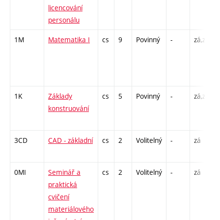
licencování
personálu
1M
Matematika I
cs
9
Povinný
-
zá,zk
P
/
1K
Základy
cs
5
Povinný
-
zá,zk
P
konstruování
3CD
CAD - základní
cs
2
Volitelný
-
zá
0MI
Seminář a
cs
2
Volitelný
-
zá
P
praktická
L
cvičení
materiálového