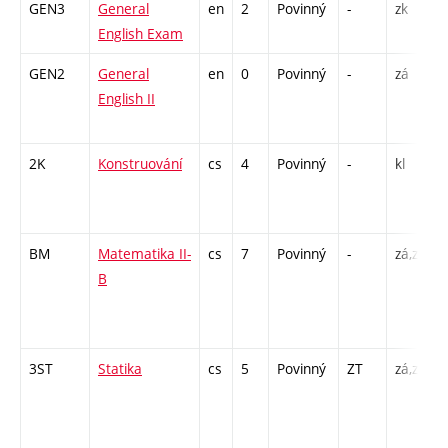
GEN3
General
en
2
Povinný
-
zk
Z
English Exam
GEN2
General
en
0
Povinný
-
zá
C
English II
/
2K
Konstruování
cs
4
Povinný
-
kl
P
BM
Matematika II-
cs
7
Povinný
-
zá,zk
P
B
/
3ST
Statika
cs
5
Povinný
ZT
zá,zk
P
/