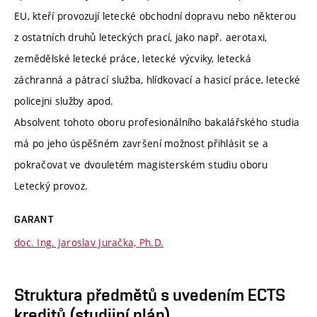
EU, kteří provozují letecké obchodní dopravu nebo některou
z ostatních druhů leteckých prací, jako např. aerotaxi,
zemědělské letecké práce, letecké výcviky, letecká
záchranná a pátrací služba, hlídkovací a hasicí práce, letecké
policejni služby apod.
Absolvent tohoto oboru profesionálního bakalářského studia
má po jeho úspěšném završení možnost přihlásit se a
pokračovat ve dvouletém magisterském studiu oboru
Letecký provoz.
GARANT
doc. Ing. Jaroslav Juračka, Ph.D.
Struktura předmětů s uvedením ECTS
kreditů (studijní plán)