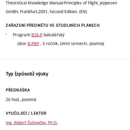
Theoretical Knowledge Manual-Principles of Flight, Jeppesen
GmBH, Frankfurt,2001, Second Edition. (EN)
ZAŘAZENÍ PŘEDMĚTU VE STUDIJNÍCH PLÁNECH
Program
B3S-P
bakalářský
obor
B-PRP
, 3 ročník, zimní semestr, povinný
Typ (způsob) výuky
PŘEDNÁŠKA
26 hod., povinná
VYUČUJÍCÍ / LEKTOR
Ing. Róbert Šošovička, Ph.D.