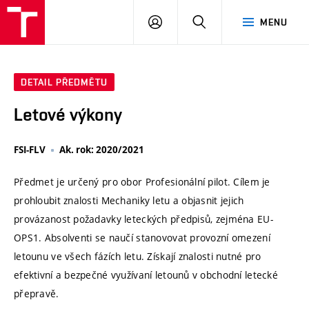
VUT
PŘIHLÁSIT
HLEDAT
MENU
SE
DETAIL PŘEDMĚTU
Letové výkony
FSI-FLV
Ak. rok: 2020/2021
Předmet je určený pro obor Profesionální pilot. Cílem je
prohloubit znalosti Mechaniky letu a objasnit jejich
provázanost požadavky leteckých předpisů, zejména EU-
OPS1. Absolventi se naučí stanovovat provozní omezení
letounu ve všech fázích letu. Získají znalosti nutné pro
efektivní a bezpečné využívaní letounů v obchodní letecké
přepravě.