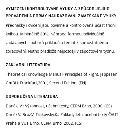
VYMEZENÍ KONTROLOVANÉ VÝUKY A ZPŮSOB JEJÍHO
PROVÁDĚNÍ A FORMY NAHRAZOVÁNÍ ZAMEŠKANÉ VÝUKY
Přednášky i cvičení jsou povinné a kontrolovaná účast třídní
knihou. Minimálně 80%. Náhrada formou individuálně
zadávaných souborů příkladů a témat k samostatnému
zpracování. Nutno předložit nejpozději v zápočtovém týdnu.
ZÁKLADNÍ LITERATURA
Theoretical Knowledge Manual- Principles of Flight, Jeppesen
GmBH, Frankfurt,2001, Second Edition. (EN)
DOPORUČENÁ LITERATURA
Daněk, V.: Výkonnost, učební texty, CERM Brno, 2006. (CS)
Daněk,V.-Brož,V.-Filakovský,K.: Základy letu, učební texty ČVUT
Praha a VUT Brno, CERM Brno, 2002. (CS)