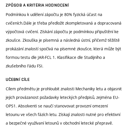
ZPŮSOB A KRITÉRIA HODNOCENÍ
Podmínkou k udělení zápočtu je 80% fyzická účast na
cvičeních.Dále je třeba předložit zkompletovaná a dopracovaná
výpočtová cvičení. Získání zápočtu je podmínkou připuštění ke
zkoušce. Zkouška je písemná a následná ústní, přičemž těžiště
prokázání znalostí spočívá na písemné zkoušce, která může být
formou testu dle JAR-FCL 1. Klasifikace dle Studijního a
zkušebního řádu FSI.
UČEBNÍ CÍLE
Cílem předmětu je prohloubit znalosti Mechaniky letu a objasnit
jejich provázanost požadavky leteckých předpisů, zejména EU-
OPS1. Absolventi se naučí stanovovat provozní omezení
letounu ve všech fázích letu. Získají znalosti nutné pro efektivní
a bezpečné využívaní letounů v obchodní letecké přepravě.