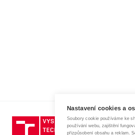
Nastavení cookies a o
Soubory cookie používáme ke sh
Vysoké
používání webu, zajištění fungová
učení
přizpůsobení obsahu a reklam.
technické