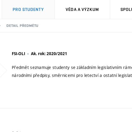
PRO STUDENTY
VĚDA A VÝZKUM
SPOL
DETAIL PŘEDMĚTU
FSI-OLI
Ak. rok: 2020/2021
Předmět seznamuje studenty se základním legislativním rámcem
národními předpisy, směrnicemi pro letectví a ostatní legislat