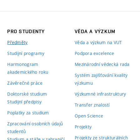
PRO STUDENTY
VĚDA A VÝZKUM
Předměty
Věda a výzkum na VUT
Studijní programy
Podpora excelence
Harmonogram
Mezinárodní vědecká rada
akademického roku
Systém zajišťování kvality
Závěrečné práce
výzkumu
Doktorské studium
Výzkumné infrastruktury
Studijní předpisy
Transfer znalostí
Poplatky za studium
Open Science
Zpracování osobních údajů
Projekty
studentů
Projekty ze strukturálních
Studium a stáže v zahraničí