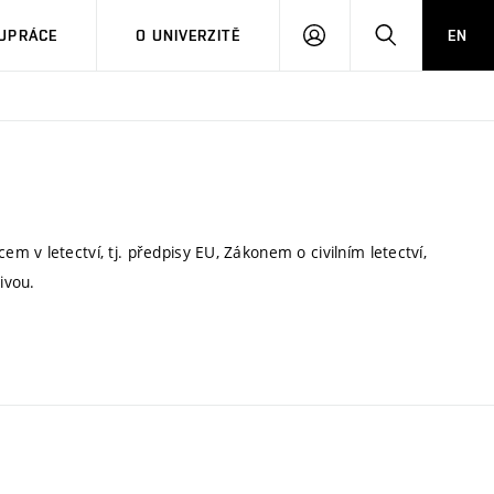
PŘIHLÁSIT
HLEDAT
UPRÁCE
O UNIVERZITĚ
EN
SE
 v letectví, tj. předpisy EU, Zákonem o civilním letectví,
ivou.