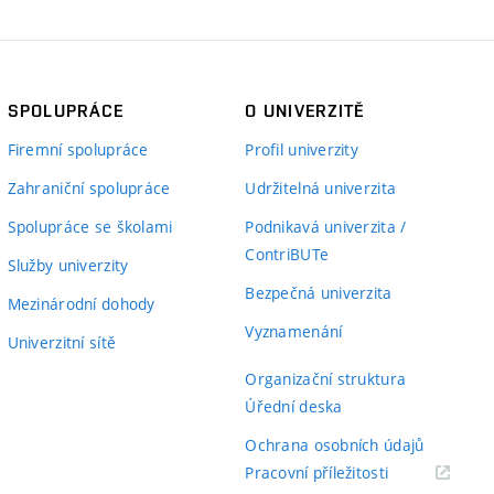
SPOLUPRÁCE
O UNIVERZITĚ
Firemní spolupráce
Profil univerzity
Zahraniční spolupráce
Udržitelná univerzita
Spolupráce se školami
Podnikavá univerzita /
ContriBUTe
Služby univerzity
Bezpečná univerzita
Mezinárodní dohody
Vyznamenání
Univerzitní sítě
Organizační struktura
Úřední deska
Ochrana osobních údajů
(externí
Pracovní příležitosti