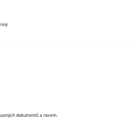
inný
závazných dokumentů a norem.