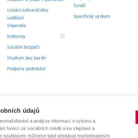
fondů
Uznání zahraničního
Specifický výzkum
vzdělání
Stipendia
(externí
Knihovny
odkaz)
Sociální bezpečí
Studium bez bariér
Podpora podnikání
sobních údajů
romažďování a analýze informací o výkonu a
VYSOKÉ UČENÍ TECHNICKÉ V BRNĚ
ní funkcí ze sociálních médií a ke zlepšení a
Antonínská 548/1
www.vut.cz
 Se souhlasem můžeme také předávat marketingovým