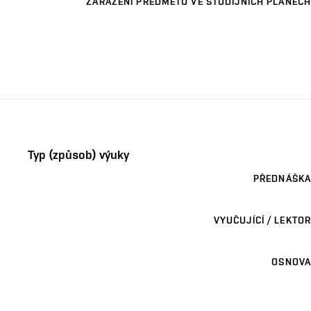
ZAŘAZENÍ PŘEDMĚTU VE STUDIJNÍCH PLÁNECH
Typ (způsob) výuky
PŘEDNÁŠKA
VYUČUJÍCÍ / LEKTOR
OSNOVA