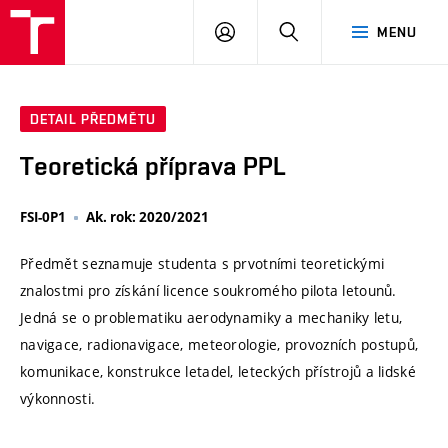
VUT
PŘIHLÁSIT
HLEDAT
MENU
SE
DETAIL PŘEDMĚTU
Teoretická příprava PPL
FSI-0P1
Ak. rok: 2020/2021
Předmět seznamuje studenta s prvotními teoretickými
znalostmi pro získání licence soukromého pilota letounů.
Jedná se o problematiku aerodynamiky a mechaniky letu,
navigace, radionavigace, meteorologie, provozních postupů,
komunikace, konstrukce letadel, leteckých přístrojů a lidské
výkonnosti.