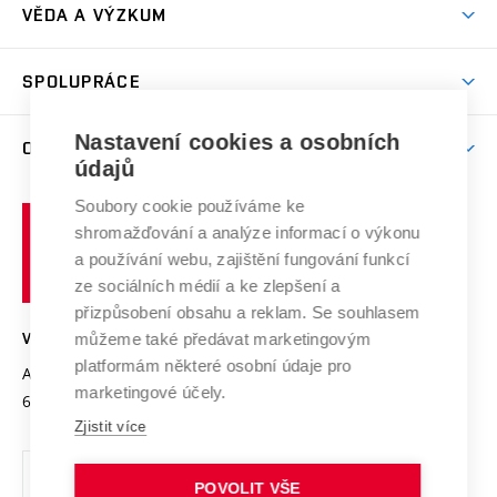
Dny otevřených dveří
VĚDA A VÝZKUM
Sport na VUT
(externí
Studijní programy
Poplatky za studium
Uznání zahraničního vzdělání
Knihovny
Aktivity pro juniory
Studentský život
odkaz)
Věda a výzkum na VUT
Harmonogram akademického roku
Zpracování osobních údajů studentů
Sociální bezpečí
SPOLUPRÁCE
Celoživotní vzdělávání
Brno
Podpora excelence
Závěrečné práce
Studium bez bariér
Zpracování osobních údajů uchazečů o studium
Firemní spolupráce
Mezinárodní vědecká rada
Nastavení cookies a osobních
O UNIVERZITĚ
Doktorské studium
Podpora podnikání
E-přihláška
údajů
Zahraniční spolupráce
Systém zajišťování kvality výzkumu
Profil univerzity
Spolupráce se školami
Soubory cookie používáme ke
Vysoké
Výzkumné infrastruktury
shromažďování a analýze informací o výkonu
Udržitelná univerzita
učení
Služby univerzity
Transfer znalostí
a používání webu, zajištění fungování funkcí
technické
Podnikavá univerzita / ContriBUTe
Mezinárodní dohody
ze sociálních médií a ke zlepšení a
Open Science
v
Bezpečná univerzita
přizpůsobení obsahu a reklam. Se souhlasem
Univerzitní sítě
Brně
Projekty
můžeme také předávat marketingovým
VYSOKÉ UČENÍ TECHNICKÉ V BRNĚ
Vyznamenání
platformám některé osobní údaje pro
Projekty ze strukturálních fondů
Antonínská 548/1
www.vut.cz
marketingové účely.
Organizační struktura
602 00 Brno
vut@vutbr.cz
Specifický výzkum
Zjistit více
Úřední deska
Ochrana osobních údajů
POVOLIT VŠE