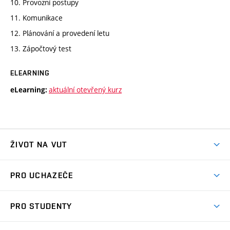
10. Provozní postupy
11. Komunikace
12. Plánování a provedení letu
13. Zápočtový test
ELEARNING
aktuální otevřený kurz
eLearning:
ŽIVOT NA VUT
Atmosféra VUT
PRO UCHAZEČE
Prostory školy
Proč na VUT
Koleje
PRO STUDENTY
Studijní programy
Stravování
Předměty
Studijní předpisy
Studium a stáže v zahraničí
Stipendia