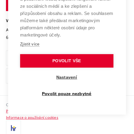
technické
Podnikavá univerzita / ContriBUTe
Mezinárodní dohody
ze sociálních médií a ke zlepšení a
Open Science
v
Bezpečná univerzita
přizpůsobení obsahu a reklam. Se souhlasem
Univerzitní sítě
Brně
Projekty
můžeme také předávat marketingovým
VYSOKÉ UČENÍ TECHNICKÉ V BRNĚ
Vyznamenání
platformám některé osobní údaje pro
Projekty ze strukturálních fondů
Antonínská 548/1
www.vut.cz
marketingové účely.
Organizační struktura
602 00 Brno
vut@vutbr.cz
Specifický výzkum
Zjistit více
Úřední deska
Ochrana osobních údajů
POVOLIT VŠE
(externí
Pracovní příležitosti
Nastavení
odkaz)
Podpora a rozvoj zaměstnanců a studujících
Povolit pouze nezbytné
Rovné příležitosti
Copyright © 2026 VUT
Sociální bezpečí
Prohlášení o přístupnosti
HR Award
Informace o používání cookies
Kontakty