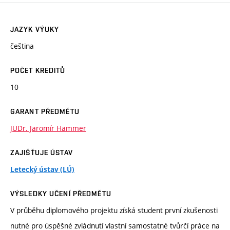
JAZYK VÝUKY
čeština
POČET KREDITŮ
10
GARANT PŘEDMĚTU
JUDr. Jaromír Hammer
ZAJIŠŤUJE ÚSTAV
Letecký ústav (LÚ)
VÝSLEDKY UČENÍ PŘEDMĚTU
V průběhu diplomového projektu získá student první zkušenosti
nutné pro úspěšné zvládnutí vlastní samostatné tvůrčí práce na