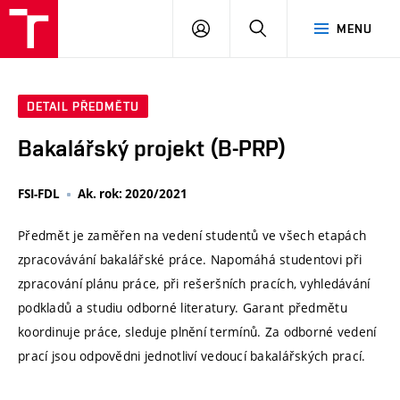
VUT
PŘIHLÁSIT
HLEDAT
MENU
SE
DETAIL PŘEDMĚTU
Bakalářský projekt (B-PRP)
FSI-FDL
Ak. rok: 2020/2021
Předmět je zaměřen na vedení studentů ve všech etapách
zpracovávání bakalářské práce. Napomáhá studentovi při
zpracování plánu práce, při rešeršních pracích, vyhledávání
podkladů a studiu odborné literatury. Garant předmětu
koordinuje práce, sleduje plnění termínů. Za odborné vedení
prací jsou odpovědni jednotliví vedoucí bakalářských prací.