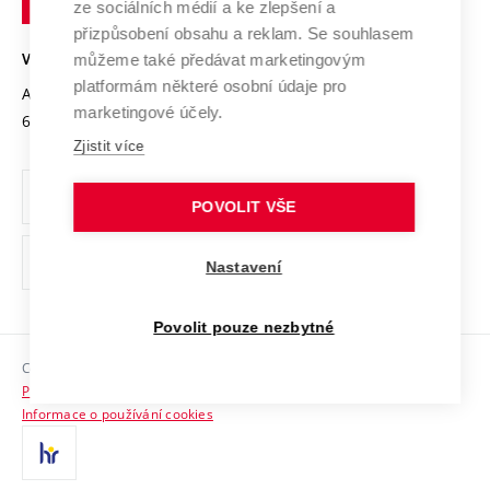
Mezinárodní dohody
ze sociálních médií a ke zlepšení a
Open Science
v
Bezpečná univerzita
přizpůsobení obsahu a reklam. Se souhlasem
Univerzitní sítě
Brně
Projekty
můžeme také předávat marketingovým
VYSOKÉ UČENÍ TECHNICKÉ V BRNĚ
Vyznamenání
platformám některé osobní údaje pro
Projekty ze strukturálních fondů
Antonínská 548/1
www.vut.cz
marketingové účely.
Organizační struktura
602 00 Brno
vut@vutbr.cz
Specifický výzkum
Zjistit více
Úřední deska
Ochrana osobních údajů
POVOLIT VŠE
(externí
Pracovní příležitosti
Nastavení
odkaz)
Podpora a rozvoj zaměstnanců a studujících
Povolit pouze nezbytné
Rovné příležitosti
Copyright © 2026 VUT
Sociální bezpečí
Prohlášení o přístupnosti
HR Award
Informace o používání cookies
Kontakty