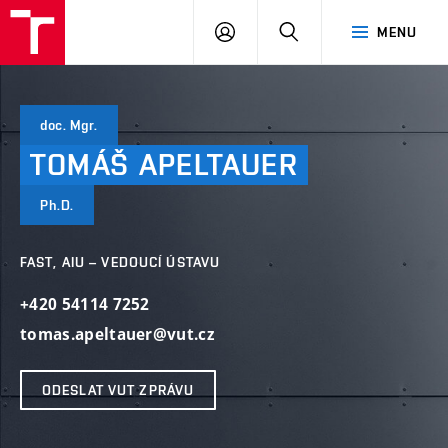
VUT
PŘIHLÁSIT
HLEDAT
MENU
SE
doc. Mgr.
TOMÁŠ
APELTAUER
Ph.D.
FAST, AIU – VEDOUCÍ ÚSTAVU
+420 54114 7252
tomas.apeltauer@vut.cz
ODESLAT VUT ZPRÁVU