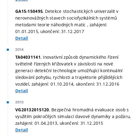
, Detekce stochastických univerzalit v
GA15-15049S
nerovnovážných stavech sociofyzikálních systémů
metodami teorie náhodných matic , zahájení:
01.01.2015, ukončení: 31.12.2017
Detail
2014
, Inovativní způsob dynamického řízení
TA04031141
světelně řízených křižovatek v závislosti na nové
generaci detekční technologie umožňující kontinuální
sledování pohybu, rychlosti a trajektorie přijíždějících
vozidel, zahájení: 01.10.2014, ukončení: 31.12.2016
Detail
2013
, Bezpečná hromadná evakuace osob s
VG20132015120
využitím pokročilých simulací davové dynamiky a požáru,
zahájení: 01.04.2013, ukončení: 31.12.2015
Detail