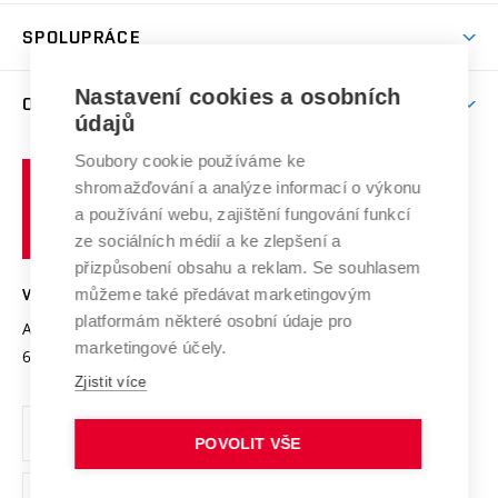
Aktivity pro juniory
Studentský život
odkaz)
Věda a výzkum na VUT
Harmonogram akademického roku
Zpracování osobních údajů studentů
Sociální bezpečí
SPOLUPRÁCE
Celoživotní vzdělávání
Brno
Podpora excelence
Závěrečné práce
Studium bez bariér
Zpracování osobních údajů uchazečů o studium
Firemní spolupráce
Nastavení cookies a osobních
Mezinárodní vědecká rada
O UNIVERZITĚ
Doktorské studium
Podpora podnikání
E-přihláška
údajů
Zahraniční spolupráce
Systém zajišťování kvality výzkumu
Profil univerzity
Soubory cookie používáme ke
Spolupráce se školami
Vysoké
Výzkumné infrastruktury
shromažďování a analýze informací o výkonu
Udržitelná univerzita
učení
Služby univerzity
Transfer znalostí
a používání webu, zajištění fungování funkcí
technické
Podnikavá univerzita / ContriBUTe
Mezinárodní dohody
ze sociálních médií a ke zlepšení a
Open Science
v
Bezpečná univerzita
přizpůsobení obsahu a reklam. Se souhlasem
Univerzitní sítě
Brně
Projekty
můžeme také předávat marketingovým
VYSOKÉ UČENÍ TECHNICKÉ V BRNĚ
Vyznamenání
platformám některé osobní údaje pro
Projekty ze strukturálních fondů
Antonínská 548/1
www.vut.cz
marketingové účely.
Organizační struktura
602 00 Brno
vut@vutbr.cz
Specifický výzkum
Zjistit více
Úřední deska
Ochrana osobních údajů
POVOLIT VŠE
(externí
Pracovní příležitosti