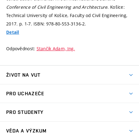
Conference of Civil Engineering and Architecture.
Košice:
Technical University of Košice, Faculty od Civil Engineering,
2017.
p. 1-7.
ISBN: 978-80-553-3136-2.
Detail
Odpovědnost:
Stančík Adam, Ing.
ŽIVOT NA VUT
Atmosféra VUT
PRO UCHAZEČE
Prostory školy
Proč na VUT
Koleje
PRO STUDENTY
Studijní programy
Stravování
Předměty
Studijní předpisy
Studium a stáže v zahraničí
Stipendia
Dny otevřených dveří
VĚDA A VÝZKUM
Sport na VUT
(externí
Studijní programy
Poplatky za studium
Uznání zahraničního vzdělání
Knihovny