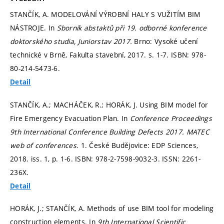
STANČÍK, A. MODELOVÁNÍ VÝROBNÍ HALY S VUŽITÍM BIM
NÁSTROJE. In
Sborník abstaktů při 19. odborné konference
doktorského studia, Juniorstav 2017.
Brno: Vysoké učení
technické v Brně, Fakulta stavební, 2017.
s. 1-7.
ISBN: 978-
80-214-5473-6.
Detail
STANČÍK, A.; MACHÁČEK, R.; HORÁK, J. Using BIM model for
Fire Emergency Evacuation Plan. In
Conference Proceedings
9th International Conference Building Defects 2017.
MATEC
web of conferences.
1. České Budějovice: EDP Sciences,
2018. iss. 1,
p. 1-6.
ISBN: 978-2-7598-9032-3. ISSN: 2261-
236X.
Detail
HORÁK, J.; STANČÍK, A. Methods of use BIM tool for modeling
construction elements. In
9th International Scientific