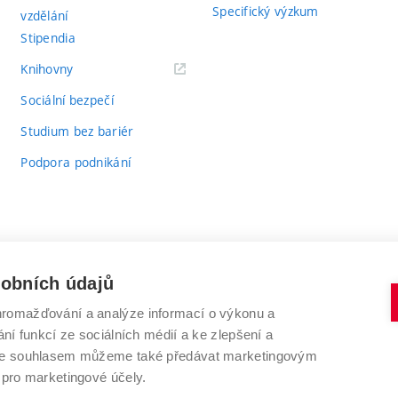
Specifický výzkum
vzdělání
Stipendia
(externí
Knihovny
odkaz)
Sociální bezpečí
Studium bez bariér
Podpora podnikání
sobních údajů
romažďování a analýze informací o výkonu a
VYSOKÉ UČENÍ TECHNICKÉ V BRNĚ
ní funkcí ze sociálních médií a ke zlepšení a
Antonínská 548/1
www.vut.cz
 Se souhlasem můžeme také předávat marketingovým
602 00 Brno
vut@vutbr.cz
 pro marketingové účely.