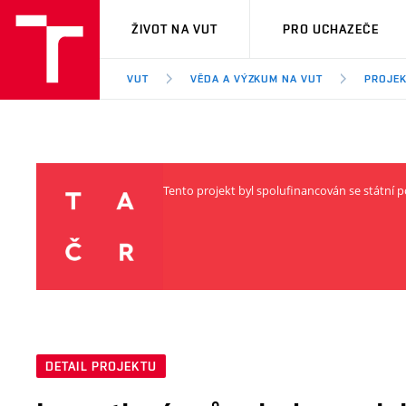
VUT
ŽIVOT NA VUT
PRO UCHAZEČE
VUT
VĚDA A VÝZKUM NA VUT
PROJE
Tento projekt byl spolufinancován se státn
DETAIL PROJEKTU