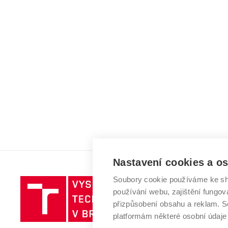
Nastavení cookies a o
Soubory cookie používáme ke sh
Vysoké
používání webu, zajištění fungová
učení
přizpůsobení obsahu a reklam.
technické
platformám některé osobní údaje
v