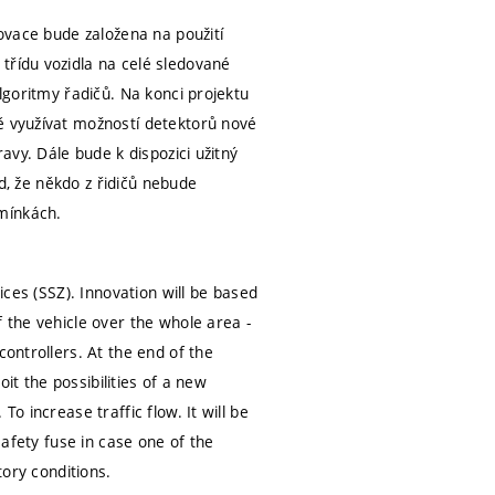
novace bude založena na použití
třídu vozidla na celé sledované
algoritmy řadičů. Na konci projektu
ě využívat možností detektorů nové
ravy. Dále bude k dispozici užitný
ad, že někdo z řidičů nebude
mínkách.
ices (SSZ). Innovation will be based
 the vehicle over the whole area -
controllers. At the end of the
oit the possibilities of a new
o increase traffic flow. It will be
safety fuse in case one of the
tory conditions.