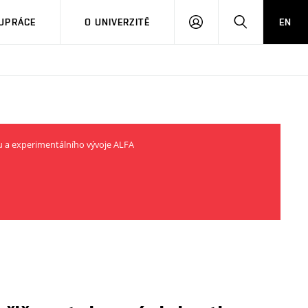
PŘIHLÁSIT
HLEDAT
UPRÁCE
O UNIVERZITĚ
EN
SE
u a experimentálního vývoje ALFA