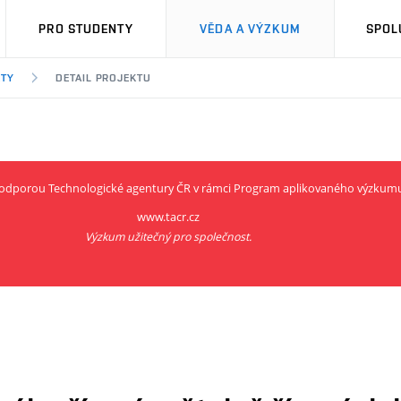
PRO STUDENTY
VĚDA A VÝZKUM
SPOL
KTY
DETAIL PROJEKTU
í podporou Technologické agentury ČR v rámci Program aplikovaného výzkum
www.tacr.cz
Výzkum užitečný pro společnost.