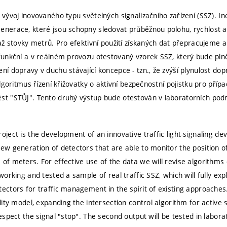
 vývoj inovovaného typu světelných signalizačního zařízení (SSZ). I
enerace, které jsou schopny sledovat průběžnou polohu, rychlost a 
 až stovky metrů. Pro efektivní použití získaných dat přepracujeme 
 funkční a v reálném provozu otestovaný vzorek SSZ, který bude pln
ní dopravy v duchu stávající koncepce - tzn., že zvýší plynulost dop
 algoritmus řízení křižovatky o aktivní bezpečnostní pojistku pro příp
st "STŮJ". Tento druhý výstup bude otestován v laboratorních pod
oject is the development of an innovative traffic light-signaling dev
new generation of detectors that are able to monitor the position of
of meters. For effective use of the data we will revise algorithms 
 working and tested a sample of real traffic SSZ, which will fully expl
ectors for traffic management in the spirit of existing approaches. T
ility model, expanding the intersection control algorithm for active 
respect the signal "stop". The second output will be tested in labora