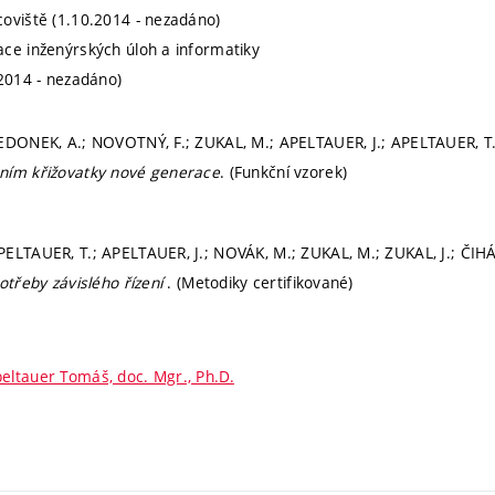
oviště (1.10.2014 - nezadáno)
ce inženýrských úloh a informatiky
.2014 - nezadáno)
JEDONEK, A.; NOVOTNÝ, F.; ZUKAL, M.; APELTAUER, J.; APELTAUER, T
ním křižovatky nové generace
. (Funkční vzorek)
ELTAUER, T.; APELTAUER, J.; NOVÁK, M.; ZUKAL, M.; ZUKAL, J.; ČIH
otřeby závislého řízení
. (Metodiky certifikované)
eltauer Tomáš, doc. Mgr., Ph.D.