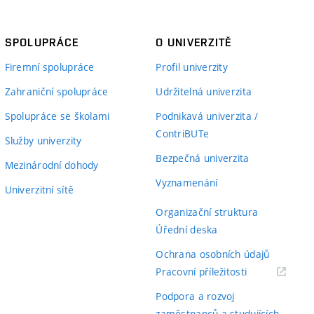
SPOLUPRÁCE
O UNIVERZITĚ
Firemní spolupráce
Profil univerzity
Zahraniční spolupráce
Udržitelná univerzita
Spolupráce se školami
Podnikavá univerzita /
ContriBUTe
Služby univerzity
Bezpečná univerzita
Mezinárodní dohody
Vyznamenání
Univerzitní sítě
Organizační struktura
Úřední deska
Ochrana osobních údajů
(externí
Pracovní příležitosti
odkaz)
Podpora a rozvoj
zaměstnanců a studujících