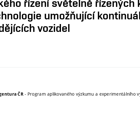
ého řízení světelně řízených k
hnologie umožňující kontinuál
ždějících vozidel
- Program aplikovaného výzkumu a experimentálního v
gentura ČR