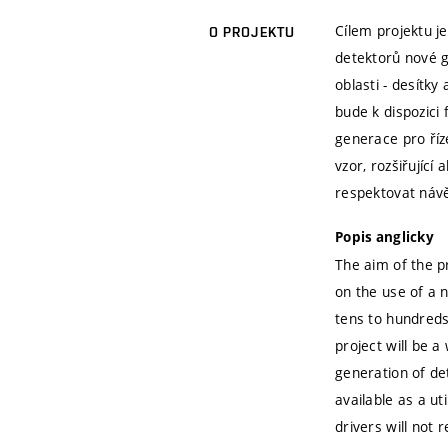
Cílem projektu je
O PROJEKTU
detektorů nové g
oblasti - desítky
bude k dispozici
generace pro říze
vzor, rozšiřující
respektovat návě
Popis anglicky
The aim of the pr
on the use of a 
tens to hundreds 
project will be a
generation of det
available as a ut
drivers will not 