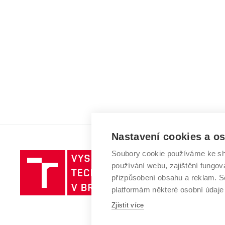
Nastavení cookies a o
Soubory cookie používáme ke sh
Vysoké
používání webu, zajištění fungová
učení
přizpůsobení obsahu a reklam.
technické
platformám některé osobní údaje
v
Brně
Zjistit více