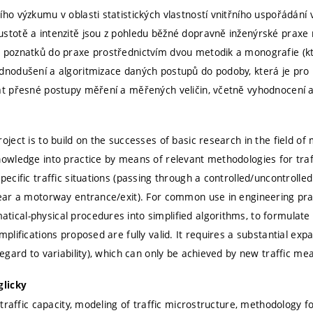
ího výzkumu v oblasti statistických vlastností vnitřního uspořádání 
stotě a intenzitě jsou z pohledu běžné dopravně inženýrské praxe 
 poznatků do praxe prostřednictvím dvou metodik a monografie (kter
dnodušení a algoritmizace daných postupů do podoby, která je pro 
at přesné postupy měření a měřených veličin, včetně vyhodnocení a
oject is to build on the successes of basic research in the field of
nowledge into practice by means of relevant methodologies for traf
pecific traffic situations (passing through a controlled/uncontrolled
near a motorway entrance/exit). For common use in engineering prac
ical-physical procedures into simplified algorithms, to formulate
mplifications proposed are fully valid. It requires a substantial ex
 regard to variability), which can only be achieved by new traffic m
glicky
, traffic capacity, modeling of traffic microstructure, methodology 