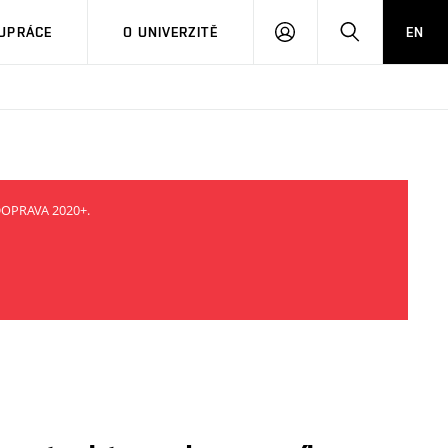
PŘIHLÁSIT
HLEDAT
UPRÁCE
O UNIVERZITĚ
EN
SE
 DOPRAVA 2020+.