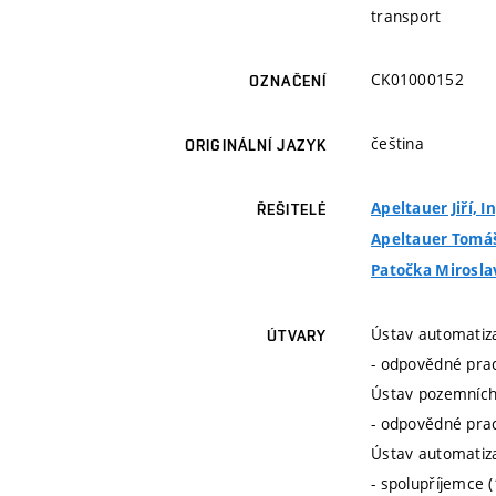
transport
CK01000152
OZNAČENÍ
čeština
ORIGINÁLNÍ JAZYK
Apeltauer Jiří, In
ŘEŠITELÉ
Apeltauer Tomáš,
Patočka Miroslav
Ústav automatiza
ÚTVARY
- odpovědné prac
Ústav pozemních
- odpovědné prac
Ústav automatiza
- spolupříjemce 