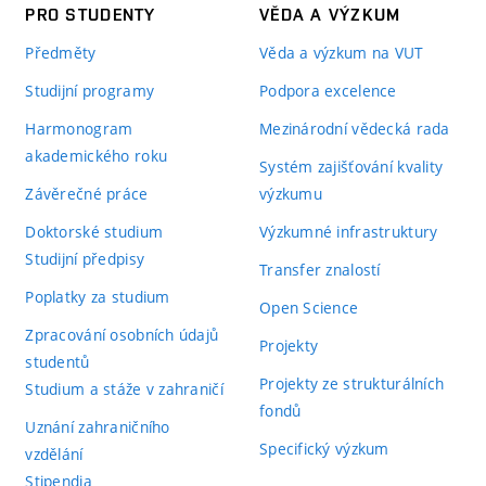
PRO STUDENTY
VĚDA A VÝZKUM
Předměty
Věda a výzkum na VUT
Studijní programy
Podpora excelence
Harmonogram
Mezinárodní vědecká rada
akademického roku
Systém zajišťování kvality
Závěrečné práce
výzkumu
Doktorské studium
Výzkumné infrastruktury
Studijní předpisy
Transfer znalostí
Poplatky za studium
Open Science
Zpracování osobních údajů
Projekty
studentů
Projekty ze strukturálních
Studium a stáže v zahraničí
fondů
Uznání zahraničního
Specifický výzkum
vzdělání
Stipendia