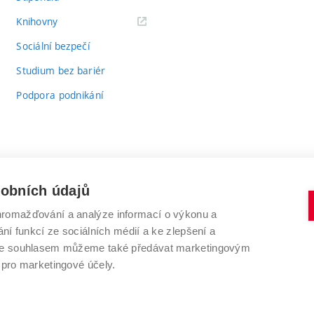
(externí
Knihovny
odkaz)
Sociální bezpečí
Studium bez bariér
Podpora podnikání
sobních údajů
romažďování a analýze informací o výkonu a
VYSOKÉ UČENÍ TECHNICKÉ V BRNĚ
ní funkcí ze sociálních médií a ke zlepšení a
Antonínská 548/1
www.vut.cz
 Se souhlasem můžeme také předávat marketingovým
602 00 Brno
vut@vutbr.cz
 pro marketingové účely.