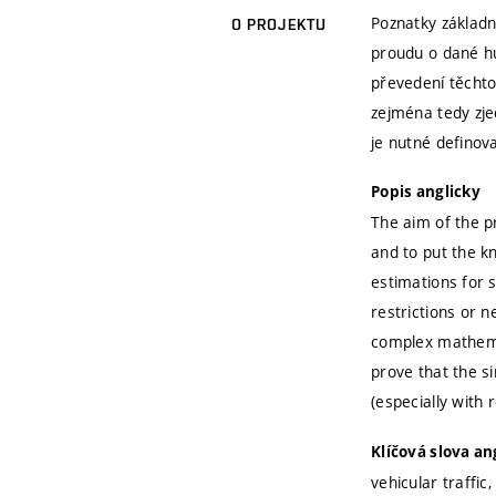
Poznatky základn
O PROJEKTU
proudu o dané hu
převedení těchto
zejména tedy zje
je nutné definov
Popis anglicky
The aim of the pr
and to put the k
estimations for s
restrictions or 
complex mathemat
prove that the si
(especially with
Klíčová slova an
vehicular traffic