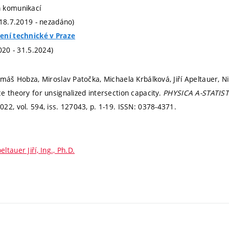
 komunikací
(18.7.2019 - nezadáno)
ení technické v Praze
020 - 31.5.2024)
omáš Hobza, Miroslav Patočka, Michaela Krbálková, Jiří Apeltauer, Ni
e theory for unsignalized intersection capacity.
PHYSICA A-STATIS
022, vol. 594, iss. 127043,
p. 1-19.
ISSN: 0378-4371.
eltauer Jiří, Ing., Ph.D.