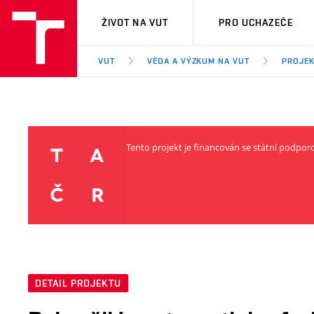
VUT
ŽIVOT NA VUT
PRO UCHAZEČE
VUT
VĚDA A VÝZKUM NA VUT
PROJE
Tento projekt je financován se státní podpo
DETAIL PROJEKTU