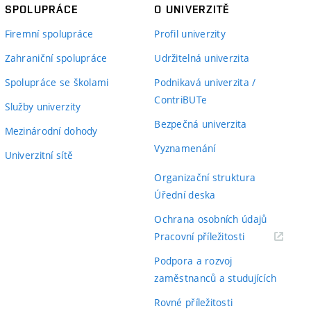
SPOLUPRÁCE
O UNIVERZITĚ
Firemní spolupráce
Profil univerzity
Zahraniční spolupráce
Udržitelná univerzita
Spolupráce se školami
Podnikavá univerzita /
ContriBUTe
Služby univerzity
Bezpečná univerzita
Mezinárodní dohody
Vyznamenání
Univerzitní sítě
Organizační struktura
Úřední deska
Ochrana osobních údajů
(externí
Pracovní příležitosti
odkaz)
Podpora a rozvoj
zaměstnanců a studujících
Rovné příležitosti