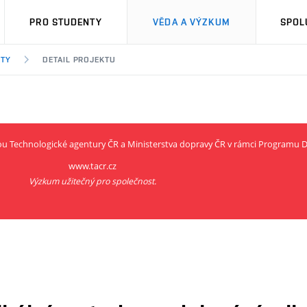
PRO STUDENTY
VĚDA A VÝZKUM
SPOL
KTY
DETAIL PROJEKTU
rou Technologické agentury ČR a Ministerstva dopravy ČR v rámci Programu
www.tacr.cz
Výzkum užitečný pro společnost.