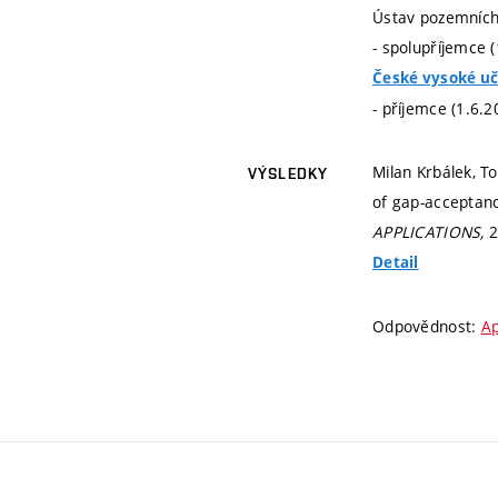
Ústav pozemních
- spolupříjemce 
České vysoké uč
- příjemce (1.6.2
Milan Krbálek, T
VÝSLEDKY
of gap-acceptanc
APPLICATIONS,
2
Detail
Odpovědnost:
Ap