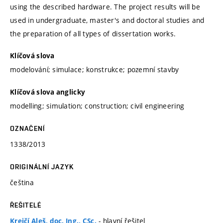
using the described hardware. The project results will be
used in undergraduate, master's and doctoral studies and
the preparation of all types of dissertation works.
Klíčová slova
modelování; simulace; konstrukce; pozemní stavby
Klíčová slova anglicky
modelling; simulation; construction; civil engineering
OZNAČENÍ
1338/2013
ORIGINÁLNÍ JAZYK
čeština
ŘEŠITELÉ
- hlavní řešitel
Krejčí Aleš, doc. Ing., CSc.