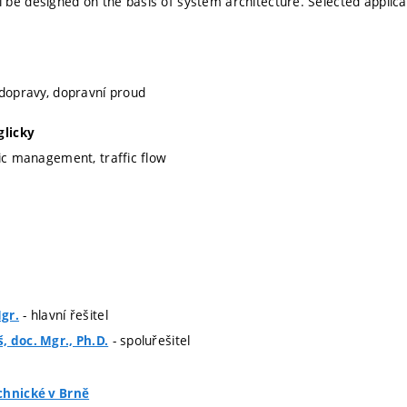
be designed on the basis of system architecture. Selected applicati
 dopravy, dopravní proud
glicky
fic management, traffic flow
- hlavní řešitel
gr.
- spoluřešitel
 doc. Mgr., Ph.D.
chnické v Brně