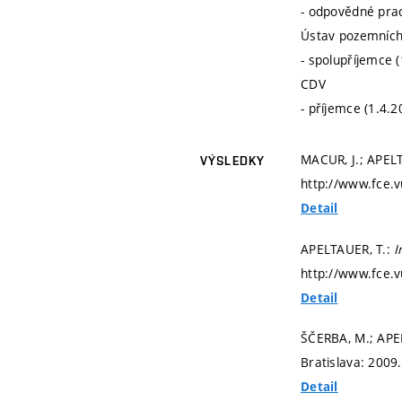
- odpovědné prac
Ústav pozemních
- spolupříjemce 
CDV
- příjemce (1.4.
MACUR, J.; APEL
VÝSLEDKY
http://www.fce.v
Detail
APELTAUER, T.:
I
http://www.fce.v
Detail
ŠČERBA, M.; APE
Bratislava: 2009
Detail