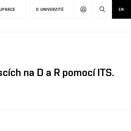
PŘIHLÁSIT
HLEDAT
UPRÁCE
O UNIVERZITĚ
EN
SE
scích na D a R pomocí ITS.