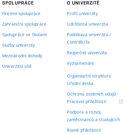
SPOLUPRÁCE
O UNIVERZITĚ
Firemní spolupráce
Profil univerzity
Zahraniční spolupráce
Udržitelná univerzita
Spolupráce se školami
Podnikavá univerzita /
ContriBUTe
Služby univerzity
Bezpečná univerzita
Mezinárodní dohody
Vyznamenání
Univerzitní sítě
Organizační struktura
Úřední deska
Ochrana osobních údajů
(externí
Pracovní příležitosti
odkaz)
Podpora a rozvoj
zaměstnanců a studujících
Rovné příležitosti