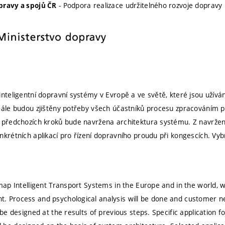
- Podpora realizace udržitelného rozvoje dopravy
pravy a spojů ČR
inteligentní dopravní systémy v Evropě a ve světě, které jsou užívá
Dále budou zjištěny potřeby všech účastníků procesu zpracováním pr
 předchozích kroků bude navržena architektura systému. Z navržen
nkrétních aplikací pro řízení dopravního proudu při kongescích. Vy
map Intelligent Transport Systems in the Europe and in the world, w
 Process and psychological analysis will be done and customer ne
 be designed at the results of previous steps. Specific application f