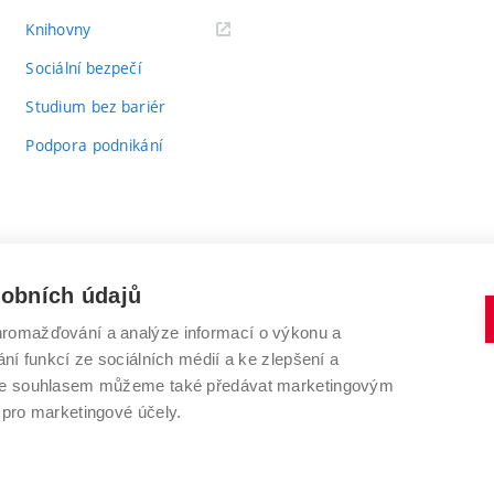
(externí
Knihovny
odkaz)
Sociální bezpečí
Studium bez bariér
Podpora podnikání
sobních údajů
romažďování a analýze informací o výkonu a
VYSOKÉ UČENÍ TECHNICKÉ V BRNĚ
ní funkcí ze sociálních médií a ke zlepšení a
Antonínská 548/1
www.vut.cz
 Se souhlasem můžeme také předávat marketingovým
602 00 Brno
vut@vutbr.cz
 pro marketingové účely.