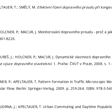
LTAUER, T.; SMĚLÝ, M.
Efektivní řízení dopravního proudu při konge
OLCNER, P.; MACUR, J. Monitorování dopravního proudu - proč a ja
801-822X.
BUREŠ, J.; HOLCNER, P.; MACUR, J. Dynamické vlastnosti dopravní
ve výuce dopravního stavitelství.
1. Praha: ČVUT v Praze, 2008.
s. 1
ER, P.; APELTAUER, T. Pattern Formation in Traffic Microscopic Mo
lar Flow. Berlin: Springer-Verlag, 2009.
p. 259-264.
ISBN: 978-3-54
UDRNA, J.; APELTAUER, T. Urban Commuting and Daytime Population