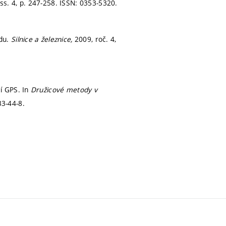
iss. 4,
p. 247-258.
ISSN: 0353-5320.
udu.
Silnice a železnice,
2009, roč. 4,
í GPS. In
Družicové metody v
3-44-8.