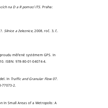
scích na D a R pomocí ITS.
Praha:
k?.
Silnice a železnice,
2008, roč. 3, č.
ho proudu měřené systémem GPS. In
-10.
ISBN: 978-80-01-04074-4.
del. In
Traffic and Granular Flow 07.
0-77073-2.
 In Small Areas of a Metropolis: A