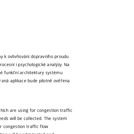
ny k ovlivňování dopravního proudu
ocesní i psychologické analýzy. Na
é funkční architektury systému
braná aplikace bude pilotně ověřena
hich are using for congestion traffic
eds will be collected. The system
or congestion traffic flow