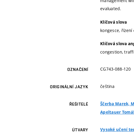
management will 
evaluated.
Klíčová slova
kongesce, řízení
Klíčová slova an
congestion, traf
CG743-088-120
OZNAČENÍ
čeština
ORIGINÁLNÍ JAZYK
Ščerba Marek, M
ŘEŠITELÉ
Apeltauer Tomáš,
Vysoké učení te
ÚTVARY