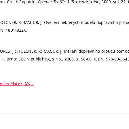
no, Czech Republic.
Promet-Traffic & Transportation,
2009, vol. 21, 
HOLCNER, P.; MACUR, J. Ověření některých modelů dopravního pro
SN: 1801-822X.
BUREŠ, J.; HOLCNER, P.; MACUR, J. Měření dopravního proudu pomoc
.
1. Brno: ECON publishing, s.r.o., 2008.
s. 58-66.
ISBN: 978-80-8643
erba Marek, Mgr.