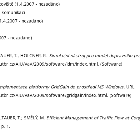
oviště (1.4.2007 - nezadáno)
 komunikací
(1.4.2007 - nezadáno)
2007 - nezadáno)
TAUER, T.; HOLCNER, P.:
Simulační nástroj pro model dopravního p
utbr.cz/AIU/VaV/2009/software/idm/index.html. (Software)
mplementace platformy GridGain do prostředí MS Windows
. URL:
utbr.cz/AIU/VaV/2009/software/gridgain/index.html. (Software)
LTAUER, T.; SMĚLÝ, M.
Efficient Management of Traffic Flow at Con
.
p. 1.