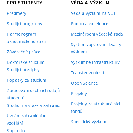
PRO STUDENTY
VĚDA A VÝZKUM
Předměty
Věda a výzkum na VUT
Studijní programy
Podpora excelence
Harmonogram
Mezinárodní vědecká rada
akademického roku
Systém zajišťování kvality
Závěrečné práce
výzkumu
Doktorské studium
Výzkumné infrastruktury
Studijní předpisy
Transfer znalostí
Poplatky za studium
Open Science
Zpracování osobních údajů
Projekty
studentů
Projekty ze strukturálních
Studium a stáže v zahraničí
fondů
Uznání zahraničního
Specifický výzkum
vzdělání
Stipendia