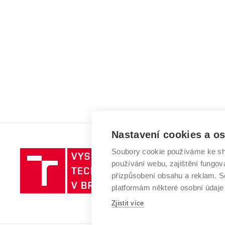
Nastavení cookies a o
Soubory cookie používáme ke sh
Vysoké
používání webu, zajištění fungová
učení
přizpůsobení obsahu a reklam.
technické
platformám některé osobní údaje
v
Brně
Zjistit více