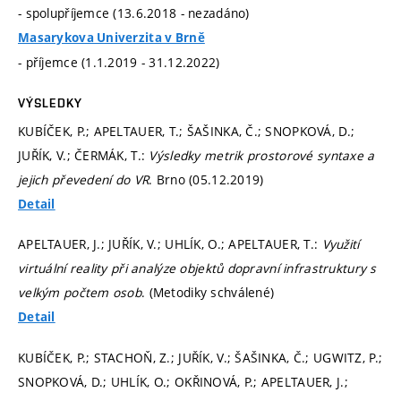
- spolupříjemce (13.6.2018 - nezadáno)
Masarykova Univerzita v Brně
- příjemce (1.1.2019 - 31.12.2022)
VÝSLEDKY
KUBÍČEK, P.; APELTAUER, T.; ŠAŠINKA, Č.; SNOPKOVÁ, D.;
JUŘÍK, V.; ČERMÁK, T.:
Výsledky metrik prostorové syntaxe a
jejich převedení do VR
. Brno (05.12.2019)
Detail
APELTAUER, J.; JUŘÍK, V.; UHLÍK, O.; APELTAUER, T.:
Využití
virtuální reality při analýze objektů dopravní infrastruktury s
velkým počtem osob
. (Metodiky schválené)
Detail
KUBÍČEK, P.; STACHOŇ, Z.; JUŘÍK, V.; ŠAŠINKA, Č.; UGWITZ, P.;
SNOPKOVÁ, D.; UHLÍK, O.; OKŘINOVÁ, P.; APELTAUER, J.;