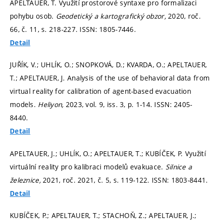
APELTAUER, T. Využití prostorové syntaxe pro formalizaci
pohybu osob.
Geodetický a kartografický obzor,
2020, roč.
66, č. 11,
s. 218-227.
ISSN: 1805-7446.
Detail
JUŘÍK, V.; UHLÍK, O.; SNOPKOVÁ, D.; KVARDA, O.; APELTAUER,
T.; APELTAUER, J. Analysis of the use of behavioral data from
virtual reality for calibration of agent-based evacuation
models.
Heliyon,
2023, vol. 9, iss. 3,
p. 1-14.
ISSN: 2405-
8440.
Detail
APELTAUER, J.; UHLÍK, O.; APELTAUER, T.; KUBÍČEK, P. Využití
virtuální reality pro kalibraci modelů evakuace.
Silnice a
železnice,
2021, roč. 2021, č. 5,
s. 119-122.
ISSN: 1803-8441.
Detail
KUBÍČEK, P.; APELTAUER, T.; STACHOŇ, Z.; APELTAUER, J.;