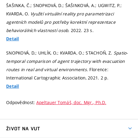
ŠAŠINKA, Č.; SNOPKOVÁ, D.; ŠAŠINKOVÁ, A.; UGWITZ, P.;
KVARDA, O.
Využití virtuální reality pro parametrizaci
agentních modelů pro potřeby korektní reprezentace
behaviorálních vlastností osob.
2022. 23 s.
Detail
SNOPKOVÁ, D.; UHLÍK, O.; KVARDA, O.; STACHOŇ, Z.
Spatio-
temporal comparison of agent trajectory with evacuation
routes in real and virtual environments.
Florence:
International Cartographic Association, 2021. 2 p.
Detail
Odpovědnost:
Apeltauer Tomáš, doc. Mgr., Ph.D.
ŽIVOT NA VUT