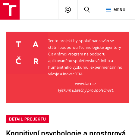
VUT
PŘIHLÁSIT
HLEDAT
MENU
SE
Tento projekt byl spolufinancován se
státní podporou Technologické agentury
ČR v rámci Program na podporu
aplikovaného společenskovědního a
humanitního výzkumu, experimentálního
vývoje a inovací ÉTA.
www.tacr.cz
Výzkum užitečný pro společnost.
DETAIL PROJEKTU
Kognitivní psychologie a prostorová