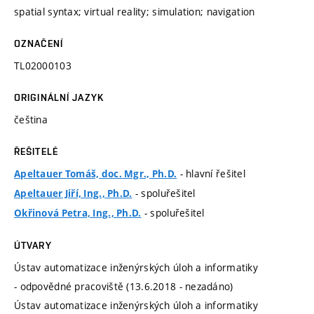
spatial syntax; virtual reality; simulation; navigation
OZNAČENÍ
TL02000103
ORIGINÁLNÍ JAZYK
čeština
ŘEŠITELÉ
- hlavní řešitel
Apeltauer Tomáš, doc. Mgr., Ph.D.
- spoluřešitel
Apeltauer Jiří, Ing., Ph.D.
- spoluřešitel
Okřinová Petra, Ing., Ph.D.
ÚTVARY
Ústav automatizace inženýrských úloh a informatiky
- odpovědné pracoviště (13.6.2018 - nezadáno)
Ústav automatizace inženýrských úloh a informatiky