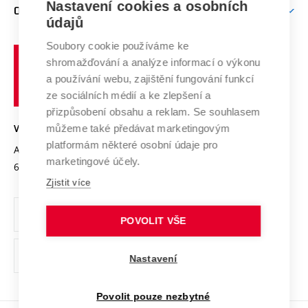
Nastavení cookies a osobních
Mezinárodní vědecká rada
O UNIVERZITĚ
Doktorské studium
Podpora podnikání
E-přihláška
údajů
Zahraniční spolupráce
Systém zajišťování kvality výzkumu
Profil univerzity
Soubory cookie používáme ke
Spolupráce se školami
Vysoké
Výzkumné infrastruktury
shromažďování a analýze informací o výkonu
Udržitelná univerzita
učení
Služby univerzity
Transfer znalostí
a používání webu, zajištění fungování funkcí
technické
Podnikavá univerzita / ContriBUTe
Mezinárodní dohody
ze sociálních médií a ke zlepšení a
Open Science
v
Bezpečná univerzita
přizpůsobení obsahu a reklam. Se souhlasem
Univerzitní sítě
Brně
Projekty
můžeme také předávat marketingovým
VYSOKÉ UČENÍ TECHNICKÉ V BRNĚ
Vyznamenání
platformám některé osobní údaje pro
Projekty ze strukturálních fondů
Antonínská 548/1
www.vut.cz
marketingové účely.
Organizační struktura
602 00 Brno
vut@vutbr.cz
Specifický výzkum
Zjistit více
Úřední deska
Ochrana osobních údajů
POVOLIT VŠE
(externí
Pracovní příležitosti
Nastavení
odkaz)
Podpora a rozvoj zaměstnanců a studujících
Povolit pouze nezbytné
Rovné příležitosti