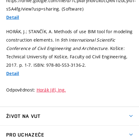
https://drive.google.com/file/d/1CpvaryhovUx0cQRN1IzuCyl0T-
s5A4fg/view?usp=sharing. (Software)
Detail
HORÁK, J.; STANČÍK, A. Methods of use BIM tool for modeling
construction elements. In
9th International Scientific
Conference of Civil Engineering and Architecture.
Košice:
Technical University of Košice, Faculty od Civil Engineering,
2017.
p. 1-7.
ISBN: 978-80-553-3136-2.
Detail
Odpovědnost:
Horák Jiří, Ing.
ŽIVOT NA VUT
Atmosféra VUT
PRO UCHAZEČE