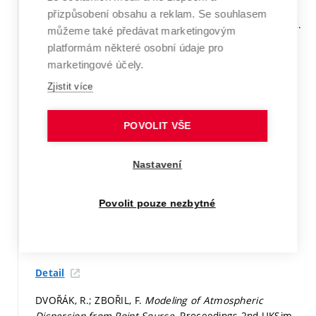
přizpůsobení obsahu a reklam. Se souhlasem
ZBOŘIL, F.; KOČÍ, R.; ZBOŘIL, F.; JANOUŠEK, V.; MAZAL, Z.
můžeme také předávat marketingovým
T-Mass v.2, State of the art.
Second UKSIM European
platformám některé osobní údaje pro
Symposium on Computer Modeling and Simulation.
marketingové účely.
Liverpool: IEEE Computer Society, 2008.
p. 240.
ISBN:
978-0-7695-3325-4.
Zjistit více
Stať ve sborníku mimo WoS a Scopus
POVOLIT VŠE
Detail
Nastavení
DVOŘÁK, R.; ZBOŘIL, F.
Modeling of Dispersion of
Windborne Material in Atmosphere.
Chemické listy.
CHEMICKE LISTY. Brno: Czech Chemical Society, 2008.
Povolit pouze nezbytné
iss. 15,
p. 386.
ISSN: 0009-2770.
Stať ve sborníku mimo WoS a Scopus
Detail
DVOŘÁK, R.; ZBOŘIL, F.
Modeling of Atmospheric
Dispersion from Point Source.
Proceedings 2nd UKSim