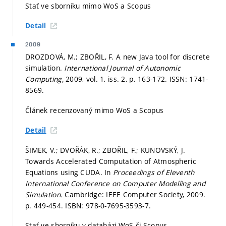
Stať ve sborníku mimo WoS a Scopus
Detail
2009
DROZDOVÁ, M.; ZBOŘIL, F. A new Java tool for discrete
simulation.
International Journal of Autonomic
Computing,
2009, vol. 1, iss. 2,
p. 163-172.
ISSN: 1741-
8569.
Článek recenzovaný mimo WoS a Scopus
Detail
ŠIMEK, V.; DVOŘÁK, R.; ZBOŘIL, F.; KUNOVSKÝ, J.
Towards Accelerated Computation of Atmospheric
Equations using CUDA. In
Proceedings of Eleventh
International Conference on Computer Modelling and
Simulation.
Cambridge: IEEE Computer Society, 2009.
p. 449-454.
ISBN: 978-0-7695-3593-7.
Stať ve sborníku v databázi WoS či Scopus