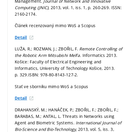
Management.
Journal of Network and Innovative
Computing (JNIC),
2013, vol. 1, iss. 1,
p. 260-269.
ISSN:
2160-2174.
Článek recenzovaný mimo WoS a Scopus
Detail
LUŽA, R.; ROZMAN, J.; ZBOŘIL, F.
Remote Controlling of
the Robotic Arm Mitsubishi Melfa.
Informatics 2013.
Košice: Faculty of Electrical Engineering and
Informatics, University of Technology Košice, 2013.
p. 329.
ISBN: 978-80-8143-127-2.
Stať ve sborníku mimo WoS a Scopus
Detail
DRAHANSKÝ, M.; HANÁČEK, P.; ZBOŘIL, F.; ZBOŘIL, F.;
BARABAS, M.; ANTAL, L. Threats in Networks using
Agent and Biometric Systems.
International Journal of
Bio-Science and Bio-Technology,
2013, vol. 5, iss. 3,