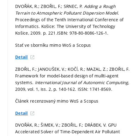
DVOŘÁK, R.; ZBOŘIL, F.; SRNEC, P.
Adding a Rough
Terrain to Atmospheric Pollutant Dispersion Model.
Proceedings of the Tenth International Conference of
Informatics. Košice: The University of Technology
Košice, 2009.
p. 221.
ISBN: 978-80-8086-126-1.
Stať ve sborníku mimo WoS a Scopus
Detail
ZBOŘIL, F.; JANOUŠEK, V.; KOČÍ, R.; MAZAL, Z.; ZBOŘIL, F.
Framework for model-based design of mullti-agent
systems.
International Journal of Autonomic Computing,
2009, vol. 1, iss. 2,
p. 140-162.
ISSN: 1741-8569.
Článek recenzovaný mimo WoS a Scopus
Detail
DVOŘÁK, R.; ŠIMEK, V.; ZBOŘIL, F.; DRÁBEK, V. GPU
Accelerated Solver of Time-Dependent Air Pollutant