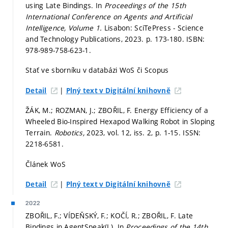
using Late Bindings. In
Proceedings of the 15th
International Conference on Agents and Artificial
Intelligence, Volume 1.
Lisabon: SciTePress - Science
and Technology Publications, 2023.
p. 173-180.
ISBN:
978-989-758-623-1.
Stať ve sborníku v databázi WoS či Scopus
|
Detail
Plný text v Digitální knihovně
ŽÁK, M.; ROZMAN, J.; ZBOŘIL, F. Energy Efficiency of a
Wheeled Bio-Inspired Hexapod Walking Robot in Sloping
Terrain.
Robotics,
2023, vol. 12, iss. 2,
p. 1-15.
ISSN:
2218-6581.
Článek WoS
|
Detail
Plný text v Digitální knihovně
2022
ZBOŘIL, F.; VÍDEŇSKÝ, F.; KOČÍ, R.; ZBOŘIL, F. Late
Bindings in AgentSpeak(L). In
Proceedings of the 14th