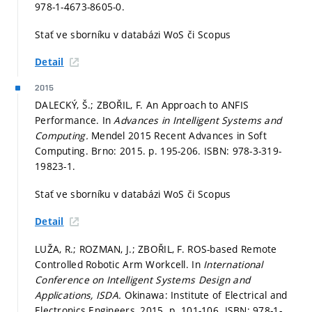
978-1-4673-8605-0.
Stať ve sborníku v databázi WoS či Scopus
Detail
2015
DALECKÝ, Š.; ZBOŘIL, F. An Approach to ANFIS
Performance. In
Advances in Intelligent Systems and
Computing.
Mendel 2015 Recent Advances in Soft
Computing. Brno: 2015.
p. 195-206.
ISBN: 978-3-319-
19823-1.
Stať ve sborníku v databázi WoS či Scopus
Detail
LUŽA, R.; ROZMAN, J.; ZBOŘIL, F. ROS-based Remote
Controlled Robotic Arm Workcell. In
International
Conference on Intelligent Systems Design and
Applications, ISDA.
Okinawa: Institute of Electrical and
Electronics Engineers, 2015.
p. 101-106.
ISBN: 978-1-