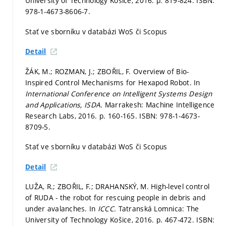
University of Technology Košice, 2016.
p. 819-824.
ISBN:
978-1-4673-8606-7.
Stať ve sborníku v databázi WoS či Scopus
Detail
ŽÁK, M.; ROZMAN, J.; ZBOŘIL, F. Overview of Bio-
Inspired Control Mechanisms for Hexapod Robot. In
International Conference on Intelligent Systems Design
and Applications, ISDA.
Marrakesh: Machine Intelligence
Research Labs, 2016.
p. 160-165.
ISBN: 978-1-4673-
8709-5.
Stať ve sborníku v databázi WoS či Scopus
Detail
LUŽA, R.; ZBOŘIL, F.; DRAHANSKÝ, M. High-level control
of RUDA - the robot for rescuing people in debris and
under avalanches. In
ICCC.
Tatranská Lomnica: The
University of Technology Košice, 2016.
p. 467-472.
ISBN: