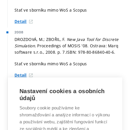
Stať ve sborníku mimo WoS a Scopus
Detail
2008
DROZDOVÁ, M.; ZBOŘIL, F.
New Java Tool for Discrete
Simulation.
Proceedings of MOSIS '08. Ostrava: Marq
software s.r.o., 2008.
p. 7.
ISBN: 978-80-86840-40-6.
Stať ve sborníku mimo WoS a Scopus
Detail
DROZDOVÁ, M.; ZBOŘIL, F.
Simulation of Queuing
Nastavení cookies a osobních
Systems using QS_PN_Simulation tool.
Proceedings of
údajů
CSE 2008. Košice: elfa, s.r.o., TU Kosice, 2008.
p. 299.
ISBN: 978-80-8086-092-9.
Soubory cookie používáme ke
shromažďování a analýze informací o výkonu
Stať ve sborníku mimo WoS a Scopus
a používání webu, zajištění fungování funkcí
Detail
ze sociálních médií a ke zlepšení a