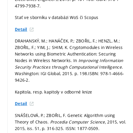
4799-7938-7.
Stať ve sborníku v databázi WoS či Scopus
Detail
DRAHANSKÝ, M.; HANÁČEK, P.; ZBOŘIL, F.; HENZL, M.;
ZBOŘIL, F.; YIM, J.; SHIM, K. Cryptomodules in Wireless
Networks using Biometric Authentication: Securing
Nodes in Wireless Networks. In
Improving Information
Security Practices through Computational Intelligence.
Washington: IGI Global, 2015.
p. 198.
ISBN: 978-1-4666-
9426-2.
Kapitola, resp. kapitoly v odborné knize
Detail
SNÁŠELOVÁ, P.; ZBOŘIL, F. Genetic Algorithm using
Theory of Chaos.
Procedia Computer Science,
2015, vol.
2015, iss. 51,
p. 316-325.
ISSN: 1877-0509.