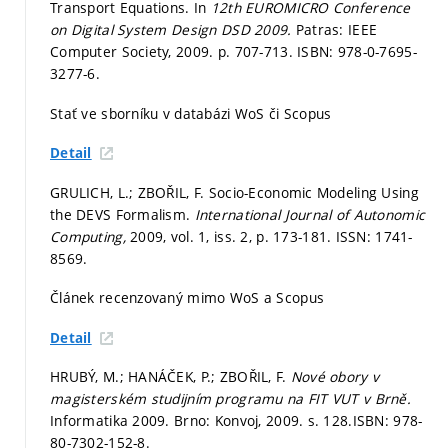
Transport Equations. In
12th EUROMICRO Conference
on Digital System Design DSD 2009.
Patras: IEEE
Computer Society, 2009.
p. 707-713.
ISBN: 978-0-7695-
3277-6.
Stať ve sborníku v databázi WoS či Scopus
Detail
GRULICH, L.; ZBOŘIL, F. Socio-Economic Modeling Using
the DEVS Formalism.
International Journal of Autonomic
Computing,
2009, vol. 1, iss. 2,
p. 173-181.
ISSN: 1741-
8569.
Článek recenzovaný mimo WoS a Scopus
Detail
HRUBÝ, M.; HANÁČEK, P.; ZBOŘIL, F.
Nové obory v
magisterském studijním programu na FIT VUT v Brně.
Informatika 2009. Brno: Konvoj, 2009.
s. 128.
ISBN: 978-
80-7302-152-8.