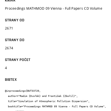
KNIHA
Proceedings MATHMOD 09 Vienna - Full Papers CD Volume
STRANY OD
2671
STRANY DO
2674
STRANY POČET
4
BIBTEX
@inproceedings{BUT33720,

  author="Radim {Dvořák} and František {Zbořil}",

  title="Simulation of Atmospheric Pollution Dispersion",

  booktitle="Proceedings MATHMOD 09 Vienna - Full Papers CD Volume",
