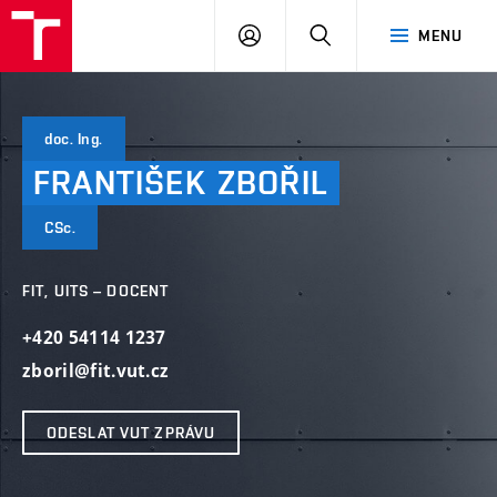
VUT
PŘIHLÁSIT
HLEDAT
MENU
SE
doc. Ing.
FRANTIŠEK
ZBOŘIL
CSc.
FIT, UITS – DOCENT
+420 54114 1237
zboril@fit.vut.cz
ODESLAT VUT ZPRÁVU