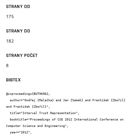
STRANY OD
175
STRANY DO
182
STRANY POČET
8
BIBTEX
@inproceedings{BUT96962,

  author="Ondřej {Malačka} and Jan {Samek} and František {Zbořil} 
and František {Zbořil}",

  title="Interval Trust Representation",

  booktitle="Proceedings of CSE 2012 International Conference on 
Computer Science and Engineering",

  year="2012",
