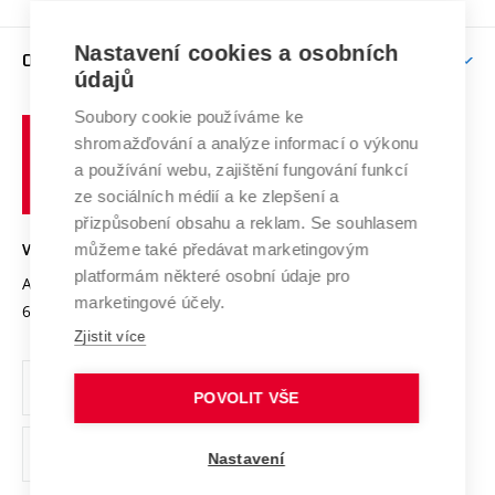
Brno
Podpora excelence
Závěrečné práce
Studium bez bariér
Zpracování osobních údajů uchazečů o studium
Firemní spolupráce
Nastavení cookies a osobních
Mezinárodní vědecká rada
O UNIVERZITĚ
Doktorské studium
Podpora podnikání
E-přihláška
údajů
Zahraniční spolupráce
Systém zajišťování kvality výzkumu
Profil univerzity
Soubory cookie používáme ke
Spolupráce se školami
Vysoké
Výzkumné infrastruktury
shromažďování a analýze informací o výkonu
Udržitelná univerzita
učení
Služby univerzity
Transfer znalostí
a používání webu, zajištění fungování funkcí
technické
Podnikavá univerzita / ContriBUTe
Mezinárodní dohody
ze sociálních médií a ke zlepšení a
Open Science
v
Bezpečná univerzita
přizpůsobení obsahu a reklam. Se souhlasem
Univerzitní sítě
Brně
Projekty
můžeme také předávat marketingovým
VYSOKÉ UČENÍ TECHNICKÉ V BRNĚ
Vyznamenání
platformám některé osobní údaje pro
Projekty ze strukturálních fondů
Antonínská 548/1
www.vut.cz
marketingové účely.
Organizační struktura
602 00 Brno
vut@vutbr.cz
Specifický výzkum
Zjistit více
Úřední deska
Ochrana osobních údajů
POVOLIT VŠE
(externí
Pracovní příležitosti
Nastavení
odkaz)
Podpora a rozvoj zaměstnanců a studujících