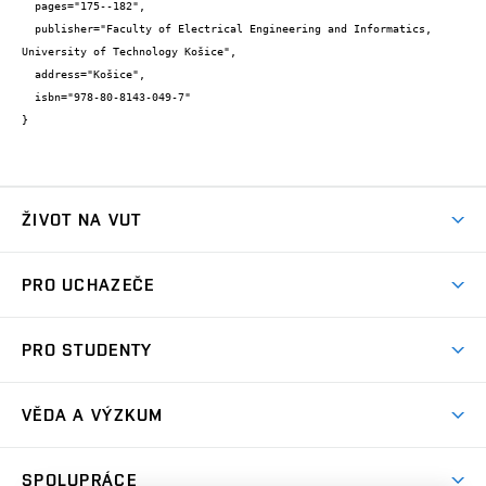
  pages="175--182",

  publisher="Faculty of Electrical Engineering and Informatics, 
University of Technology Košice",

  address="Košice",

  isbn="978-80-8143-049-7"

}
ŽIVOT NA VUT
Atmosféra VUT
PRO UCHAZEČE
Prostory školy
Proč na VUT
Koleje
PRO STUDENTY
Studijní programy
Stravování
Předměty
Studijní předpisy
Studium a stáže v zahraničí
Stipendia
Dny otevřených dveří
VĚDA A VÝZKUM
Sport na VUT
(externí
Studijní programy
Poplatky za studium
Uznání zahraničního vzdělání
Knihovny
Aktivity pro juniory
Studentský život
odkaz)
Věda a výzkum na VUT
Harmonogram akademického roku
Zpracování osobních údajů studentů
Sociální bezpečí
SPOLUPRÁCE
Celoživotní vzdělávání