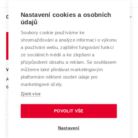
Brno
Podpora excelence
Závěrečné práce
Studium bez bariér
Zpracování osobních údajů uchazečů o studium
Firemní spolupráce
Nastavení cookies a osobních
Mezinárodní vědecká rada
O UNIVERZITĚ
Doktorské studium
Podpora podnikání
E-přihláška
údajů
Zahraniční spolupráce
Systém zajišťování kvality výzkumu
Profil univerzity
Soubory cookie používáme ke
Spolupráce se školami
Vysoké
Výzkumné infrastruktury
shromažďování a analýze informací o výkonu
Udržitelná univerzita
učení
Služby univerzity
Transfer znalostí
a používání webu, zajištění fungování funkcí
technické
Podnikavá univerzita / ContriBUTe
Mezinárodní dohody
ze sociálních médií a ke zlepšení a
Open Science
v
Bezpečná univerzita
přizpůsobení obsahu a reklam. Se souhlasem
Univerzitní sítě
Brně
Projekty
můžeme také předávat marketingovým
VYSOKÉ UČENÍ TECHNICKÉ V BRNĚ
Vyznamenání
platformám některé osobní údaje pro
Projekty ze strukturálních fondů
Antonínská 548/1
www.vut.cz
marketingové účely.
Organizační struktura
602 00 Brno
vut@vutbr.cz
Specifický výzkum
Zjistit více
Úřední deska
Ochrana osobních údajů
POVOLIT VŠE
(externí
Pracovní příležitosti
Nastavení
odkaz)
Podpora a rozvoj zaměstnanců a studujících