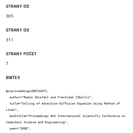
STRANY OD
305
STRANY DO
311
STRANY POČET
7
BIBTEX
@inproceedings{BUT32072,

  author="Radim {Dvořák} and František {Zbořil}",

  title="Solving of Advection-diffusion Equation Using Method of 
Lines",

  booktitle="Proceedings 8th International Scientific Conference on 
Computers Science and Engineering",

  year="2008",
