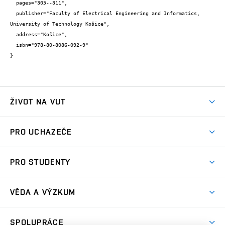
  pages="305--311",

  publisher="Faculty of Electrical Engineering and Informatics, 
University of Technology Košice",

  address="Košice",

  isbn="978-80-8086-092-9"

}
ŽIVOT NA VUT
Atmosféra VUT
PRO UCHAZEČE
Prostory školy
Proč na VUT
Koleje
PRO STUDENTY
Studijní programy
Stravování
Předměty
Studijní předpisy
Studium a stáže v zahraničí
Stipendia
Dny otevřených dveří
VĚDA A VÝZKUM
Sport na VUT
(externí
Studijní programy
Poplatky za studium
Uznání zahraničního vzdělání
Knihovny
Aktivity pro juniory
Studentský život
odkaz)
Věda a výzkum na VUT
Harmonogram akademického roku
Zpracování osobních údajů studentů
Sociální bezpečí
SPOLUPRÁCE
Celoživotní vzdělávání