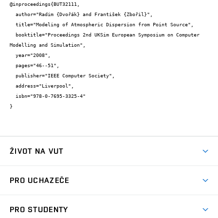
@inproceedings{BUT32111,

  author="Radim {Dvořák} and František {Zbořil}",

  title="Modeling of Atmospheric Dispersion from Point Source",

  booktitle="Proceedings 2nd UKSim European Symposium on Computer 
Modelling and Simulation",

  year="2008",

  pages="46--51",

  publisher="IEEE Computer Society",

  address="Liverpool",

  isbn="978-0-7695-3325-4"

}
ŽIVOT NA VUT
Atmosféra VUT
PRO UCHAZEČE
Prostory školy
Proč na VUT
Koleje
PRO STUDENTY
Studijní programy