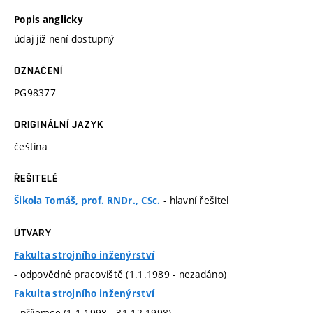
Popis anglicky
údaj již není dostupný
OZNAČENÍ
PG98377
ORIGINÁLNÍ JAZYK
čeština
ŘEŠITELÉ
- hlavní řešitel
Šikola Tomáš, prof. RNDr., CSc.
ÚTVARY
Fakulta strojního inženýrství
- odpovědné pracoviště (1.1.1989 - nezadáno)
Fakulta strojního inženýrství
- příjemce (1.1.1998 - 31.12.1998)