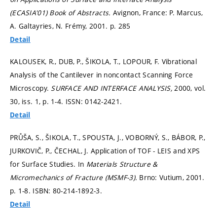
(ECASIA'01) Book of Abstracts.
Avignon, France: P. Marcus,
A. Galtayries, N. Frémy, 2001.
p. 285
Detail
KALOUSEK, R., DUB, P., ŠIKOLA, T., LOPOUR, F. Vibrational
Analysis of the Cantilever in noncontact Scanning Force
Microscopy.
SURFACE AND INTERFACE ANALYSIS,
2000, vol.
30, iss. 1,
p. 1-4.
ISSN: 0142-2421.
Detail
PRŮŠA, S., ŠIKOLA, T., SPOUSTA, J., VOBORNÝ, S., BÁBOR, P.,
JURKOVIČ, P., ČECHAL, J. Application of TOF - LEIS and XPS
for Surface Studies. In
Materials Structure &
Micromechanics of Fracture (MSMF-3).
Brno: Vutium, 2001.
p. 1-8.
ISBN: 80-214-1892-3.
Detail