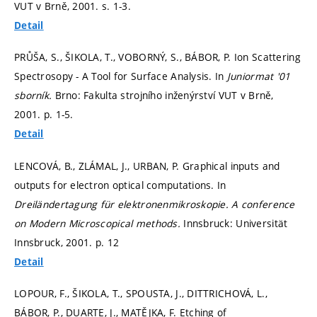
VUT v Brně, 2001.
s. 1-3.
Detail
PRŮŠA, S., ŠIKOLA, T., VOBORNÝ, S., BÁBOR, P. Ion Scattering
Spectrosopy - A Tool for Surface Analysis. In
Juniormat '01
sborník.
Brno: Fakulta strojního inženýrství VUT v Brně,
2001.
p. 1-5.
Detail
LENCOVÁ, B., ZLÁMAL, J., URBAN, P. Graphical inputs and
outputs for electron optical computations. In
Dreiländertagung für elektronenmikroskopie. A conference
on Modern Microscopical methods.
Innsbruck: Universität
Innsbruck, 2001.
p. 12
Detail
LOPOUR, F., ŠIKOLA, T., SPOUSTA, J., DITTRICHOVÁ, L.,
BÁBOR, P., DUARTE, J., MATĚJKA, F. Etching of