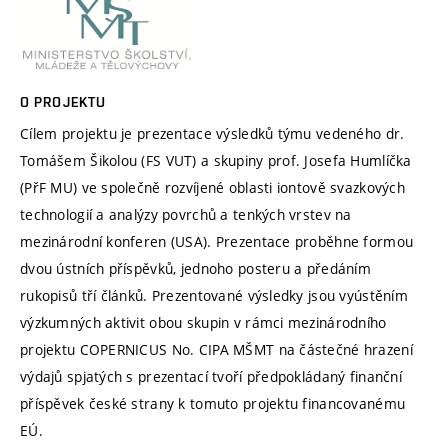
O PROJEKTU
Cílem projektu je prezentace výsledků týmu vedeného dr.
Tomášem Šikolou (FS VUT) a skupiny prof. Josefa Humlíčka
(PřF MU) ve společně rozvíjené oblasti iontově svazkových
technologií a analýzy povrchů a tenkých vrstev na
mezinárodní konferen (USA). Prezentace proběhne formou
dvou ústních příspěvků, jednoho posteru a předáním
rukopisů tří článků. Prezentované výsledky jsou vyústěním
výzkumných aktivit obou skupin v rámci mezinárodního
projektu COPERNICUS No. CIPA MŠMT na částečné hrazení
výdajů spjatých s prezentací tvoří předpokládaný finanční
příspěvek české strany k tomuto projektu financovanému
EÚ.