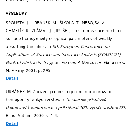
VÝSLEDKY
SPOUSTA, J., URBÁNEK, M., ŠIKOLA, T., NEBOJSA, A.,
CHMELÍK, R., ZLÁMAL, J., JIRUŠE, J. In situ measurements of
surface homogeneity of optical parameters of weakly
absorbing thin films. In
9th European Conference on
Applications of Surface and Interface Analysis (ECASIA'01)
Book of Abstracts.
Avignon, France: P. Marcus, A. Galtayries,
N. Frémy, 2001.
p. 295
Detail
URBÁNEK, M. Zařízení pro in-situ plošné monitorování
homogenity tenkých vrstev. In
II. sborník příspěvků
doktorandů, konference u příležitosti 100. výročí založení FSI.
Brno: Vutium, 2000.
s. 1-4.
Detail