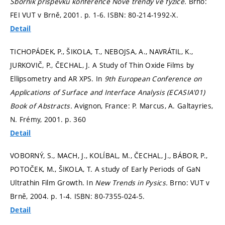
Sborník příspěvků konference Nové trendy ve fyzice.
Brno:
FEI VUT v Brně, 2001.
p. 1-6.
ISBN: 80-214-1992-X.
Detail
TICHOPÁDEK, P., ŠIKOLA, T., NEBOJSA, A., NAVRÁTIL, K.,
JURKOVIČ, P., ČECHAL, J. A Study of Thin Oxide Films by
Ellipsometry and AR XPS. In
9th European Conference on
Applications of Surface and Interface Analysis (ECASIA'01)
Book of Abstracts.
Avignon, France: P. Marcus, A. Galtayries,
N. Frémy, 2001.
p. 360
Detail
VOBORNÝ, S., MACH, J., KOLÍBAL, M., ČECHAL, J., BÁBOR, P.,
POTOČEK, M., ŠIKOLA, T. A study of Early Periods of GaN
Ultrathin Film Growth. In
New Trends in Pysics.
Brno: VUT v
Brně, 2004.
p. 1-4.
ISBN: 80-7355-024-5.
Detail