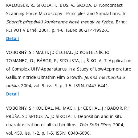
KALOUSEK, R., ŠIKOLA, T., BUŠ, V., ŠKODA, D. Noncontact
Scanning Force Microscopy - Principles and Simulations. In
Sborník příspěvků konference Nové trendy ve fyzice.
Brno:
FEI VUT v Brně, 2001.
p. 1-6.
ISBN: 80-214-1992-X.
Detail
VOBORNÝ, S.; MACH, J.; ČECHAL, J.; KOSTELNÍK, P.;
TOMANEC, O.; BÁBOR, P.; SPOUSTA, J.; ŠIKOLA, T. Application
of Complex UHV Apparaturus in a Study of Low-tepmerature
Gallium-nitride Ultrathin Film Growth.
Jemná mechanika a
optika,
2004, vol. 9, iss. 9,
p. 1-5.
ISSN: 0447-6441.
Detail
VOBORNÝ, S.; KOLÍBAL, M.; MACH, J.; ČECHAL, J.; BÁBOR, P.;
PRŮŠA, S.; SPOUSTA, J.; ŠIKOLA, T. Deposition and in-situ
charakterization of ultra-thin films.
Thin Solid Films,
2004,
vol. 459, iss. 1-2,
p. 1-5.
ISSN: 0040-6090.