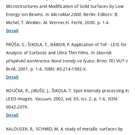
Microstructures and Modification of Solid Surfaces by Low
Energy Ion Beams. In
MicroMat 2000.
Berlin: Editors: B.
Michel, T. Winkler, M. Werner,H. Fecht, 2000.
p. 1-4.
Detail
PRŮŠA, S., ŠIKOLA, T., BÁBOR, P. Application of ToF - LEIS for
Analysis of Surfaces and Ultra Thin Films. In
Sborník
příspěvků konference Nové trendy ve fyzice.
Brno: FEI VUT v
Brně, 2001.
p. 1-6.
ISBN: 80-214-1992-X.
Detail
ROUČKA, R., JIRUŠE, J., ŠIKOLA, T. Spot intensity processing in
LEED images.
Vacuum,
2002, vol. 65, iss. 2,
p. 1-6.
ISSN:
0042-207X.
Detail
KALOUSEK, R., SCHMID, M. A study of metallic surfaces by