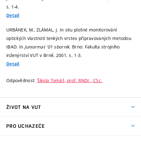
s. 1-4.
Detail
URBÁNEK, M., ZLÁMAL, J. In situ plošné monitorování
optických vlastnotí tenkých vrstev připravovaných metodou
IBAD. In
Juniormat '01 sborník.
Brno: Fakulta strojního
inženýrství VUT v Brně, 2001.
s. 1-3.
Detail
Odpovědnost:
Šikola Tomáš, prof. RNDr., CSc.
ŽIVOT NA VUT
Atmosféra VUT
PRO UCHAZEČE
Prostory školy
Proč na VUT