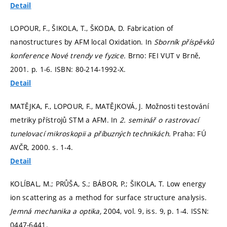
Detail
LOPOUR, F., ŠIKOLA, T., ŠKODA, D. Fabrication of
nanostructures by AFM local Oxidation. In
Sborník příspěvků
konference Nové trendy ve fyzice.
Brno: FEI VUT v Brně,
2001.
p. 1-6.
ISBN: 80-214-1992-X.
Detail
MATĚJKA, F., LOPOUR, F., MATĚJKOVÁ, J. Možnosti testování
metriky přístrojů STM a AFM. In
2. seminář o rastrovací
tunelovací mikroskopii a příbuzných technikách.
Praha: FÚ
AVČR, 2000.
s. 1-4.
Detail
KOLÍBAL, M.; PRŮŠA, S.; BÁBOR, P.; ŠIKOLA, T. Low energy
ion scattering as a method for surface structure analysis.
Jemná mechanika a optika,
2004, vol. 9, iss. 9,
p. 1-4.
ISSN:
0447-6441.