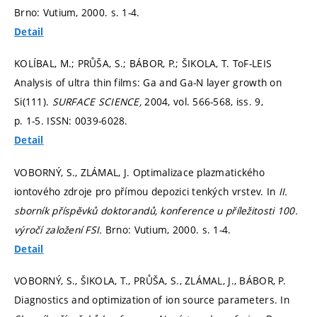
Brno: Vutium, 2000.
s. 1-4.
Detail
KOLÍBAL, M.; PRŮŠA, S.; BÁBOR, P.; ŠIKOLA, T. ToF-LEIS
Analysis of ultra thin films: Ga and Ga-N layer growth on
Si(111).
SURFACE SCIENCE,
2004, vol. 566-568, iss. 9,
p. 1-5.
ISSN: 0039-6028.
Detail
VOBORNÝ, S., ZLÁMAL, J. Optimalizace plazmatického
iontového zdroje pro přímou depozici tenkých vrstev. In
II.
sborník příspěvků doktorandů, konference u příležitosti 100.
výročí založení FSI.
Brno: Vutium, 2000.
s. 1-4.
Detail
VOBORNÝ, S., ŠIKOLA, T., PRŮŠA, S., ZLÁMAL, J., BÁBOR, P.
Diagnostics and optimization of ion source parameters. In