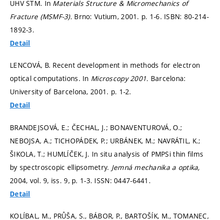
UHV STM. In
Materials Structure & Micromechanics of
Fracture (MSMF-3).
Brno: Vutium, 2001.
p. 1-6.
ISBN: 80-214-
1892-3.
Detail
LENCOVÁ, B. Recent development in methods for electron
optical computations. In
Microscopy 2001.
Barcelona:
University of Barcelona, 2001.
p. 1-2.
Detail
BRANDEJSOVÁ, E.; ČECHAL, J.; BONAVENTUROVÁ, O.;
NEBOJSA, A.; TICHOPÁDEK, P.; URBÁNEK, M.; NAVRÁTIL, K.;
ŠIKOLA, T.; HUMLÍČEK, J. In situ analysis of PMPSi thin films
by spectroscopic ellipsometry.
Jemná mechanika a optika,
2004, vol. 9, iss. 9,
p. 1-3.
ISSN: 0447-6441.
Detail
KOLÍBAL, M., PRŮŠA, S., BÁBOR, P., BARTOŠÍK, M., TOMANEC,