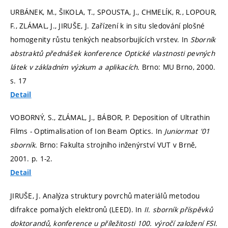
URBÁNEK, M., ŠIKOLA, T., SPOUSTA, J., CHMELÍK, R., LOPOUR,
F., ZLÁMAL, J., JIRUŠE, J. Zařízení k in situ sledování plošné
homogenity růstu tenkých neabsorbujících vrstev. In
Sborník
abstraktů přednášek konference Optické vlastnosti pevných
látek v základním výzkum a aplikacích.
Brno: MU Brno, 2000.
s. 17
Detail
VOBORNÝ, S., ZLÁMAL, J., BÁBOR, P. Deposition of Ultrathin
Films - Optimalisation of Ion Beam Optics. In
Juniormat '01
sborník.
Brno: Fakulta strojního inženýrství VUT v Brně,
2001.
p. 1-2.
Detail
JIRUŠE, J. Analýza struktury povrchů materiálů metodou
difrakce pomalých elektronů (LEED). In
II. sborník příspěvků
doktorandů, konference u příležitosti 100. výročí založení FSI.