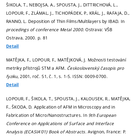
ŠIKOLA, T., NEBOJSA, A., SPOUSTA, J., DITTRICHOVÁ, L.,
LOPOUR, F., ZLÁMAL, J., TICHOPÁDEK, P., KRÁL, J., RAFAJA, D.,
RANNO, L. Deposition of Thin Films/Multilayers by IBAD. In
procedings of conference Metal 2000.
Ostrava: VŠB
Ostrava, 2000.
p. 81
Detail
MATĚJKA, F., LOPOUR, F., MATĚJKOVÁ, J. Možnosti testování
metriky přístrojů STM a AFM.
Československý časopis pro
fyziku,
2001, roč. 51, č. 1,
s. 1-5.
ISSN: 0009-0700.
Detail
LOPOUR, F., ŠIKOLA, T., SPOUSTA, J., KALOUSEK, R., MATĚJKA,
F., ŠKODA, D. Application of AFM in Microscopy and in
Fabrication of Micro/Nanostructures. In
9th European
Conference on Applications of Surface and Interface
Analysis (ECASIA'01) Book of Abstracts.
Avignon, France: P.