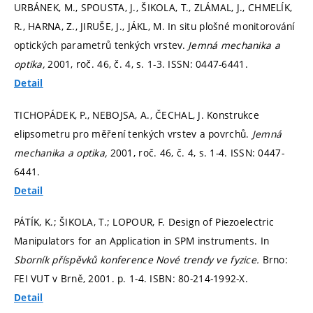
URBÁNEK, M., SPOUSTA, J., ŠIKOLA, T., ZLÁMAL, J., CHMELÍK,
R., HARNA, Z., JIRUŠE, J., JÁKL, M. In situ plošné monitorování
optických parametrů tenkých vrstev.
Jemná mechanika a
optika,
2001, roč. 46, č. 4,
s. 1-3.
ISSN: 0447-6441.
Detail
TICHOPÁDEK, P., NEBOJSA, A., ČECHAL, J. Konstrukce
elipsometru pro měření tenkých vrstev a povrchů.
Jemná
mechanika a optika,
2001, roč. 46, č. 4,
s. 1-4.
ISSN: 0447-
6441.
Detail
PÁTÍK, K.; ŠIKOLA, T.; LOPOUR, F. Design of Piezoelectric
Manipulators for an Application in SPM instruments. In
Sborník příspěvků konference Nové trendy ve fyzice.
Brno:
FEI VUT v Brně, 2001.
p. 1-4.
ISBN: 80-214-1992-X.
Detail