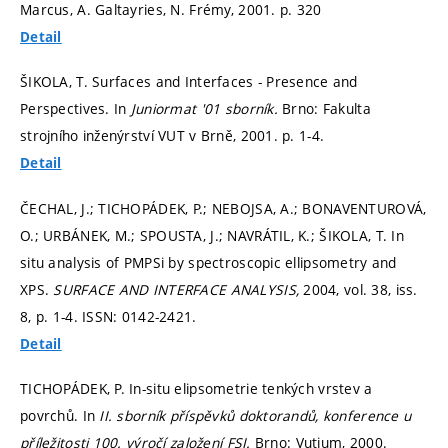
Marcus, A. Galtayries, N. Frémy, 2001.
p. 320
Detail
ŠIKOLA, T. Surfaces and Interfaces - Presence and
Perspectives. In
Juniormat '01 sborník.
Brno: Fakulta
strojního inženýrství VUT v Brně, 2001.
p. 1-4.
Detail
ČECHAL, J.; TICHOPÁDEK, P.; NEBOJSA, A.; BONAVENTUROVÁ,
O.; URBÁNEK, M.; SPOUSTA, J.; NAVRÁTIL, K.; ŠIKOLA, T. In
situ analysis of PMPSi by spectroscopic ellipsometry and
XPS.
SURFACE AND INTERFACE ANALYSIS,
2004, vol. 38, iss.
8,
p. 1-4.
ISSN: 0142-2421.
Detail
TICHOPÁDEK, P. In-situ elipsometrie tenkých vrstev a
povrchů. In
II. sborník příspěvků doktorandů, konference u
příležitosti 100. výročí založení FSI.
Brno: Vutium, 2000.