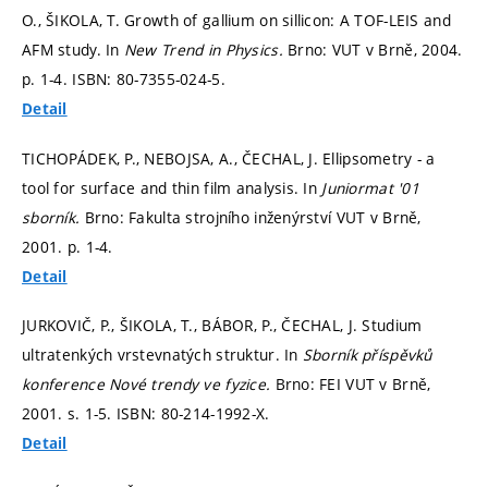
O., ŠIKOLA, T. Growth of gallium on sillicon: A TOF-LEIS and
AFM study. In
New Trend in Physics.
Brno: VUT v Brně, 2004.
p. 1-4.
ISBN: 80-7355-024-5.
Detail
TICHOPÁDEK, P., NEBOJSA, A., ČECHAL, J. Ellipsometry - a
tool for surface and thin film analysis. In
Juniormat '01
sborník.
Brno: Fakulta strojního inženýrství VUT v Brně,
2001.
p. 1-4.
Detail
JURKOVIČ, P., ŠIKOLA, T., BÁBOR, P., ČECHAL, J. Studium
ultratenkých vrstevnatých struktur. In
Sborník příspěvků
konference Nové trendy ve fyzice.
Brno: FEI VUT v Brně,
2001.
s. 1-5.
ISBN: 80-214-1992-X.
Detail