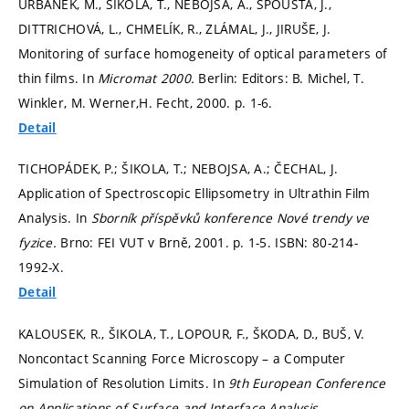
URBÁNEK, M., ŠIKOLA, T., NEBOJSA, A., SPOUSTA, J.,
DITTRICHOVÁ, L., CHMELÍK, R., ZLÁMAL, J., JIRUŠE, J.
Monitoring of surface homogeneity of optical parameters of
thin films. In
Micromat 2000.
Berlin: Editors: B. Michel, T.
Winkler, M. Werner,H. Fecht, 2000.
p. 1-6.
Detail
TICHOPÁDEK, P.; ŠIKOLA, T.; NEBOJSA, A.; ČECHAL, J.
Application of Spectroscopic Ellipsometry in Ultrathin Film
Analysis. In
Sborník příspěvků konference Nové trendy ve
fyzice.
Brno: FEI VUT v Brně, 2001.
p. 1-5.
ISBN: 80-214-
1992-X.
Detail
KALOUSEK, R., ŠIKOLA, T., LOPOUR, F., ŠKODA, D., BUŠ, V.
Noncontact Scanning Force Microscopy – a Computer
Simulation of Resolution Limits. In
9th European Conference
on Applications of Surface and Interface Analysis