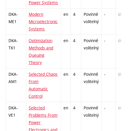
Power Systems
DKA-
Modern
en
4
Povinně
-
drzk
ME1
Microelectronic
volitelný
Systems
DKA-
Optimization
en
4
Povinně
-
drzk
TK1
Methods and
volitelný
Queuing
Theory
DKA-
Selected Chaps
en
4
Povinně
-
drzk
AM1
From
volitelný
Automatic
Control
DKA-
Selected
en
4
Povinně
-
drzk
VE1
Problems From
volitelný
Power
Electronics and