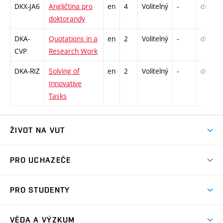
DKX-JA6
Angličtina pro
en
4
Volitelný
-
drzk
doktorandy
DKA-
Quotations in a
en
2
Volitelný
-
drzk
CVP
Research Work
DKA-RIZ
Solving of
en
2
Volitelný
-
drzk
Innovative
Tasks
ŽIVOT NA VUT
Atmosféra VUT
PRO UCHAZEČE
Prostory školy
Proč na VUT
Koleje
PRO STUDENTY
Studijní programy
Stravování
Předměty
Studijní předpisy
Studium a stáže v zahraničí
Stipendia
Dny otevřených dveří
VĚDA A VÝZKUM
Sport na VUT