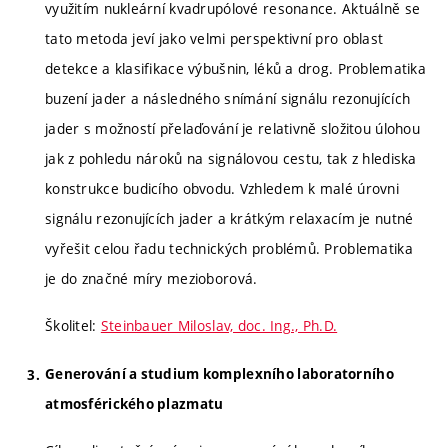
využitím nukleární kvadrupólové resonance. Aktuálně se
tato metoda jeví jako velmi perspektivní pro oblast
detekce a klasifikace výbušnin, léků a drog. Problematika
buzení jader a následného snímání signálu rezonujících
jader s možností přelaďování je relativně složitou úlohou
jak z pohledu nároků na signálovou cestu, tak z hlediska
konstrukce budicího obvodu. Vzhledem k malé úrovni
signálu rezonujících jader a krátkým relaxacím je nutné
vyřešit celou řadu technických problémů. Problematika
je do značné míry mezioborová.
Školitel:
Steinbauer Miloslav, doc. Ing., Ph.D.
Generování a studium komplexního laboratorního
atmosférického plazmatu