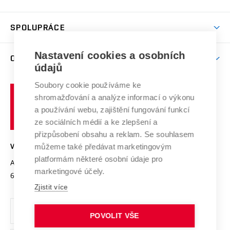
(externí
Studijní programy
Poplatky za studium
Uznání zahraničního vzdělání
Knihovny
Aktivity pro juniory
Studentský život
odkaz)
Věda a výzkum na VUT
Harmonogram akademického roku
Zpracování osobních údajů studentů
Sociální bezpečí
SPOLUPRÁCE
Celoživotní vzdělávání
Brno
Podpora excelence
Závěrečné práce
Studium bez bariér
Zpracování osobních údajů uchazečů o studium
Firemní spolupráce
Mezinárodní vědecká rada
Nastavení cookies a osobních
O UNIVERZITĚ
Doktorské studium
Podpora podnikání
E-přihláška
údajů
Zahraniční spolupráce
Systém zajišťování kvality výzkumu
Profil univerzity
Spolupráce se školami
Soubory cookie používáme ke
Vysoké
Výzkumné infrastruktury
shromažďování a analýze informací o výkonu
Udržitelná univerzita
učení
Služby univerzity
Transfer znalostí
a používání webu, zajištění fungování funkcí
technické
Podnikavá univerzita / ContriBUTe
Mezinárodní dohody
ze sociálních médií a ke zlepšení a
Open Science
v
Bezpečná univerzita
přizpůsobení obsahu a reklam. Se souhlasem
Univerzitní sítě
Brně
Projekty
můžeme také předávat marketingovým
VYSOKÉ UČENÍ TECHNICKÉ V BRNĚ
Vyznamenání
platformám některé osobní údaje pro
Projekty ze strukturálních fondů
Antonínská 548/1
www.vut.cz
marketingové účely.
Organizační struktura
602 00 Brno
vut@vutbr.cz
Specifický výzkum
Zjistit více
Úřední deska
Ochrana osobních údajů
POVOLIT VŠE