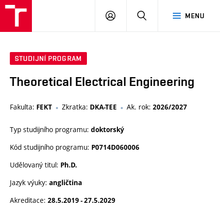
VUT
PŘIHLÁSIT
HLEDAT
MENU
SE
STUDIJNÍ PROGRAM
Theoretical Electrical Engineering
Fakulta:
Zkratka:
Ak. rok:
FEKT
DKA-TEE
2026/2027
Typ studijního programu:
doktorský
Kód studijního programu:
P0714D060006
Udělovaný titul:
Ph.D.
Jazyk výuky:
angličtina
Akreditace:
28.5.2019 - 27.5.2029