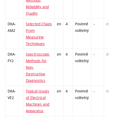
Methods,
Reliability and
Quality
DKA-
Selected Chaps
en
4
Povinně
-
drzk
AM2
From
volitelný
Measuring
Techniques
DKA-
Spectroscopic
en
4
Povinně
-
drzk
FY2
Methods for
volitelný
Non-
Destructive
Diagnostics
DKA-
Topical Issues
en
4
Povinně
-
drzk
VE2
of Electrical
volitelný
Machines and
Apparatus