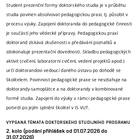
Student prezenční formy doktorského studia je v průběhu
studia povinen absolvovat pedagogickou praxi, tj. působit v
procesu výuky. Zapojení doktoranda do pedagogické činnosti
je součástí jeho vědecké přípravy. Pedagogickou praxí
doktorand získává zkušenosti v předávání poznatků a
zdokonaluje prezentační dovednosti. Skladbu pedagogických
aktivit (cvičení, laboratorní cvičení, vedení projektů apod.)
určí doktorandovi vedoucí daného ústavu po dohodě se
školitelem. Povinnost pedagogické praxe se nevztahuje na
doktorandy-samoplátce a na doktorandy v kombinované
formě studia. Zapojení do výuky v rámci pedagogické praxe
potvrdí po jejím splnění školitel v IS VUT.
VYPSANÁ TÉMATA DOKTORSKÉHO STUDIJNÍHO PROGRAMU
2. kolo (podání přihlášek od 01.07.2026 do
31.07.2026)