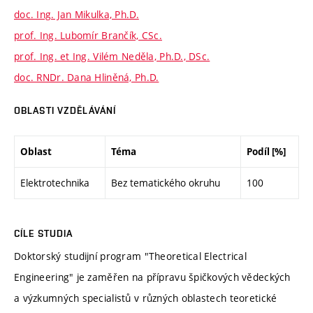
doc. Ing. Jan Mikulka, Ph.D.
prof. Ing. Lubomír Brančík, CSc.
prof. Ing. et Ing. Vilém Neděla, Ph.D., DSc.
doc. RNDr. Dana Hliněná, Ph.D.
OBLASTI VZDĚLÁVÁNÍ
Oblast
Téma
Podíl [%]
Elektrotechnika
Bez tematického okruhu
100
CÍLE STUDIA
Doktorský studijní program "Theoretical Electrical
Engineering" je zaměřen na přípravu špičkových vědeckých
a výzkumných specialistů v různých oblastech teoretické