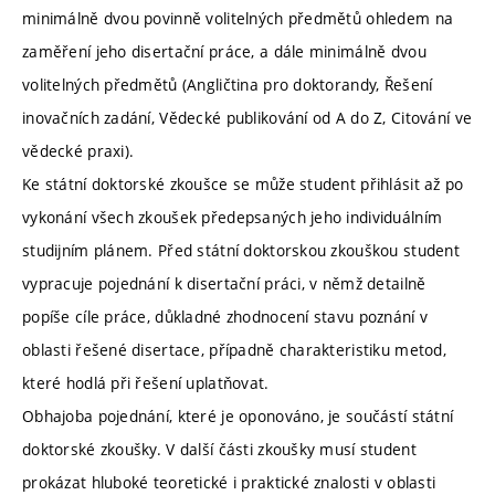
minimálně dvou povinně volitelných předmětů ohledem na
zaměření jeho disertační práce, a dále minimálně dvou
volitelných předmětů (Angličtina pro doktorandy, Řešení
inovačních zadání, Vědecké publikování od A do Z, Citování ve
vědecké praxi).
Ke státní doktorské zkoušce se může student přihlásit až po
vykonání všech zkoušek předepsaných jeho individuálním
studijním plánem. Před státní doktorskou zkouškou student
vypracuje pojednání k disertační práci, v němž detailně
popíše cíle práce, důkladné zhodnocení stavu poznání v
oblasti řešené disertace, případně charakteristiku metod,
které hodlá při řešení uplatňovat.
Obhajoba pojednání, které je oponováno, je součástí státní
doktorské zkoušky. V další části zkoušky musí student
prokázat hluboké teoretické i praktické znalosti v oblasti