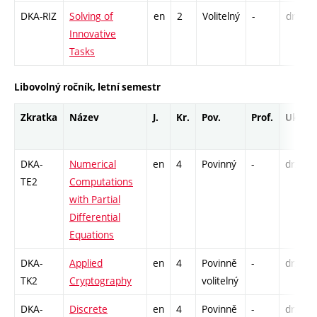
DKA-RIZ
Solving of
en
2
Volitelný
-
drzk
Innovative
Tasks
Libovolný ročník, letní semestr
Zkratka
Název
J.
Kr.
Pov.
Prof.
Uk.
DKA-
Numerical
en
4
Povinný
-
drzk
TE2
Computations
with Partial
Differential
Equations
DKA-
Applied
en
4
Povinně
-
drzk
TK2
Cryptography
volitelný
DKA-
Discrete
en
4
Povinně
-
drzk