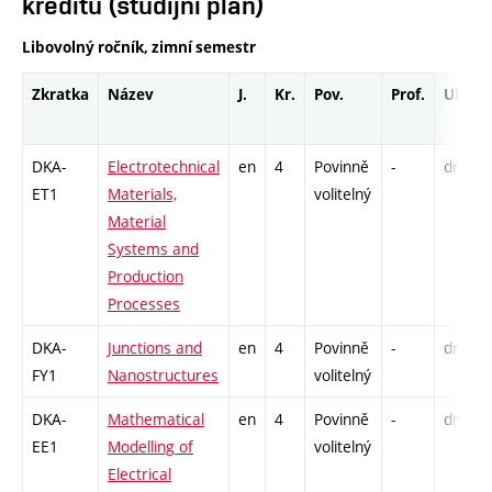
kreditů (studijní plán)
Libovolný ročník, zimní semestr
Zkratka
Název
J.
Kr.
Pov.
Prof.
Uk.
DKA-
Electrotechnical
en
4
Povinně
-
drzk
ET1
Materials,
volitelný
Material
Systems and
Production
Processes
DKA-
Junctions and
en
4
Povinně
-
drzk
FY1
Nanostructures
volitelný
DKA-
Mathematical
en
4
Povinně
-
drzk
EE1
Modelling of
volitelný
Electrical