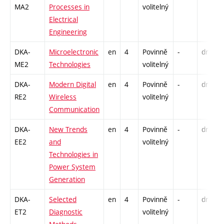
MA2
Processes in
volitelný
Electrical
Engineering
DKA-
Microelectronic
en
4
Povinně
-
drzk
ME2
Technologies
volitelný
DKA-
Modern Digital
en
4
Povinně
-
drzk
RE2
Wireless
volitelný
Communication
DKA-
New Trends
en
4
Povinně
-
drzk
EE2
and
volitelný
Technologies in
Power System
Generation
DKA-
Selected
en
4
Povinně
-
drzk
ET2
Diagnostic
volitelný