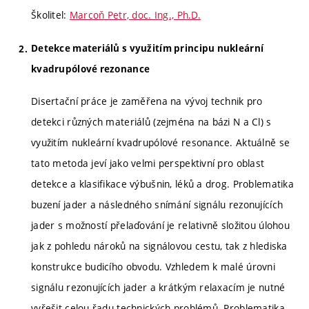
Školitel:
Marcoň Petr, doc. Ing., Ph.D.
Detekce materiálů s využitím principu nukleární
kvadrupólové rezonance
Disertační práce je zaměřena na vývoj technik pro
detekci různých materiálů (zejména na bázi N a Cl) s
využitím nukleární kvadrupólové resonance. Aktuálně se
tato metoda jeví jako velmi perspektivní pro oblast
detekce a klasifikace výbušnin, léků a drog. Problematika
buzení jader a následného snímání signálu rezonujících
jader s možností přelaďování je relativně složitou úlohou
jak z pohledu nároků na signálovou cestu, tak z hlediska
konstrukce budicího obvodu. Vzhledem k malé úrovni
signálu rezonujících jader a krátkým relaxacím je nutné
vyřešit celou řadu technických problémů. Problematika