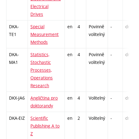
Electrical
Drives
DKA-
Special
en
4
Povinně
-
drzk
TE1
Measurement
volitelný
Methods
DKA-
Statistics,
en
4
Povinně
-
drzk
MA1
Stochastic
volitelný
Processes,
Operations
Research
DKX-JA6
Angličtina pro
en
4
Volitelný
-
drzk
doktorandy
DKA-EIZ
Scientific
en
2
Volitelný
-
drzk
Publishing A to
Z