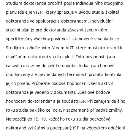
Studium doktoranda probíhá podle individuálního studijního
plánu (dále jen ISP), který zpracuje v úvodu studia školitel
doktoranda ve spolupráci s doktorandem. Individuální
studijní plán je pro doktoranda závazný. Jsou v něm
specifikovány všechny povinnosti stanovené v souladu se
Studijním a zkušebním řádem VUT, které musí doktorand k
úspěšnému ukončení studia splnit. Tyto povinnosti jsou
časově rozvrženy do celého období studia, jsou bodově
ohodnoceny a v pevně daných termínech probíhá kontrola
jejich plnění. Průběžné bodové hodnocení všech aktivit
doktoranda je vedeno v dokumentu „Celkové bodové
hodnocení doktoranda“ a je součástí ISP. Při zahájení dalšího
roku studia pak školitel do ISP zaznamená případné změny.
Nejpozději do 15. 10. každého roku studia odevzdává
doktorand vytištěný a podepsaný ISP na vědeckém oddělení