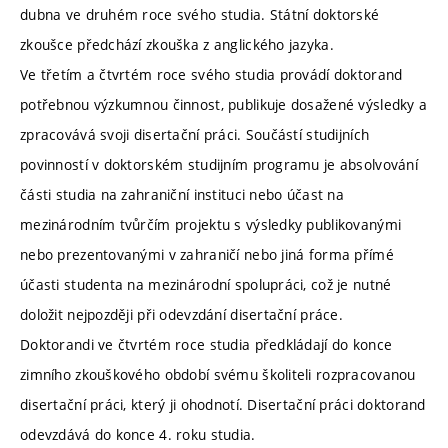
dubna ve druhém roce svého studia. Státní doktorské
zkoušce předchází zkouška z anglického jazyka.
Ve třetím a čtvrtém roce svého studia provádí doktorand
potřebnou výzkumnou činnost, publikuje dosažené výsledky a
zpracovává svoji disertační práci. Součástí studijních
povinností v doktorském studijním programu je absolvování
části studia na zahraniční instituci nebo účast na
mezinárodním tvůrčím projektu s výsledky publikovanými
nebo prezentovanými v zahraničí nebo jiná forma přímé
účasti studenta na mezinárodní spolupráci, což je nutné
doložit nejpozději při odevzdání disertační práce.
Doktorandi ve čtvrtém roce studia předkládají do konce
zimního zkouškového období svému školiteli rozpracovanou
disertační práci, který ji ohodnotí. Disertační práci doktorand
odevzdává do konce 4. roku studia.