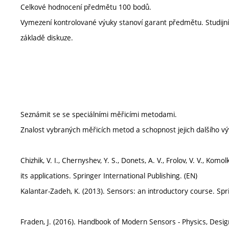
Celkové hodnocení předmětu 100 bodů.
Vymezení kontrolované výuky stanoví garant předmětu. Studij
základě diskuze.
Seznámit se se speciálními měřicími metodami.
Znalost vybraných měřicích metod a schopnost jejich dalšího vý
Chizhik, V. I., Chernyshev, Y. S., Donets, A. V., Frolov, V. V., Ko
its applications. Springer International Publishing. (EN)
Kalantar-Zadeh, K. (2013). Sensors: an introductory course. Sp
Fraden, J. (2016). Handbook of Modern Sensors - Physics, Desig