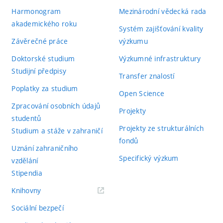
Harmonogram
Mezinárodní vědecká rada
akademického roku
Systém zajišťování kvality
Závěrečné práce
výzkumu
Doktorské studium
Výzkumné infrastruktury
Studijní předpisy
Transfer znalostí
Poplatky za studium
Open Science
Zpracování osobních údajů
Projekty
studentů
Projekty ze strukturálních
Studium a stáže v zahraničí
fondů
Uznání zahraničního
Specifický výzkum
vzdělání
Stipendia
(externí
Knihovny
odkaz)
Sociální bezpečí