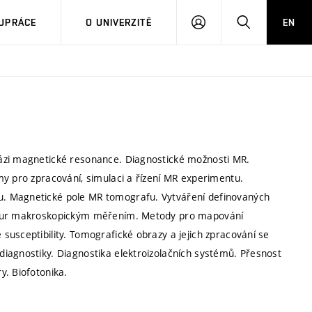
PŘIHLÁSIT
HLEDAT
UPRÁCE
O UNIVERZITĚ
EN
SE
ázi magnetické resonance. Diagnostické možnosti MR.
my pro zpracování, simulaci a řízení MR experimentu.
u. Magnetické pole MR tomografu. Vytváření definovaných
uktur makroskopickým měřením. Metody pro mapování
usceptibility. Tomografické obrazy a jejich zpracování se
iagnostiky. Diagnostika elektroizolačních systémů. Přesnost
y. Biofotonika.