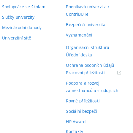
Spolupráce se školami
Podnikavá univerzita /
ContriBUTe
Služby univerzity
Bezpečná univerzita
Mezinárodní dohody
Vyznamenání
Univerzitní sítě
Organizační struktura
Úřední deska
Ochrana osobních údajů
(externí
Pracovní příležitosti
odkaz)
Podpora a rozvoj
zaměstnanců a studujících
Rovné příležitosti
Sociální bezpečí
HR Award
Kontakty