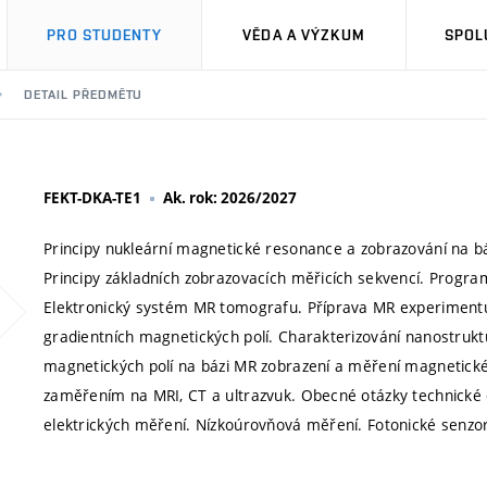
PRO STUDENTY
VĚDA A VÝZKUM
SPOL
DETAIL PŘEDMĚTU
FEKT-DKA-TE1
Ak. rok: 2026/2027
Principy nukleární magnetické resonance a zobrazování na b
Principy základních zobrazovacích měřicích sekvencí. Progra
Elektronický systém MR tomografu. Příprava MR experiment
gradientních magnetických polí. Charakterizování nanostr
magnetických polí na bázi MR zobrazení a měření magnetické s
zaměřením na MRI, CT a ultrazvuk. Obecné otázky technické d
elektrických měření. Nízkoúrovňová měření. Fotonické senzor