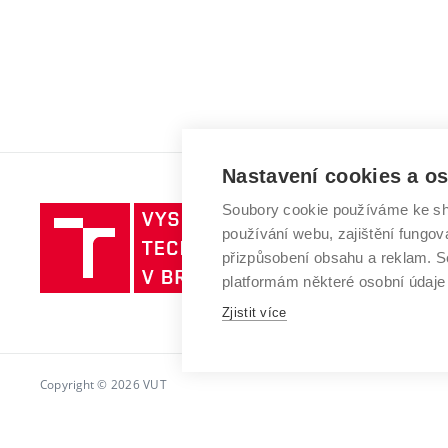
Nastavení cookies a o
Soubory cookie používáme ke sh
Vysoké
používání webu, zajištění fungová
učení
přizpůsobení obsahu a reklam.
technické
platformám některé osobní údaje
v
Brně
Zjistit více
Copyright © 2026 VUT