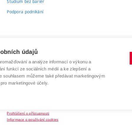
Studium bez bariér
Podpora podnikání
sobních údajů
romažďování a analýze informací o výkonu a
VYSOKÉ UČENÍ TECHNICKÉ V BRNĚ
ní funkcí ze sociálních médií a ke zlepšení a
Antonínská 548/1
www.vut.cz
 Se souhlasem můžeme také předávat marketingovým
602 00 Brno
vut@vutbr.cz
 pro marketingové účely.
Prohlášení o přístupnosti
Informace o používání cookies